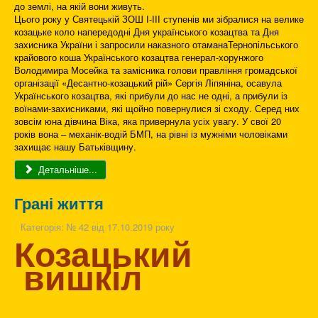
до землі, на якій вони живуть.
Цього року у Святецькій ЗОШ І-ІІІ ступенів ми зібралися на велике
козацьке коло напередодні Дня українського козацтва та Дня
захисника України і запросили наказного отаманаТернопільського
крайового коша Українського козацтва генерал-хорунжого
Володимира Мосейка та замісника голови правління громадської
організації «Десантно-козацький рій» Сергія Ліпяніна, осавула
Українського козацтва, які прибули до нас не одні, а прибули із
воїнами-захисниками, які щойно повернулися зі сходу. Серед них
зовсім юна дівчина Віка, яка привернула усіх увагу. У свої 20
років вона – механік-водій БМП, на рівні із мужніми чоловіками
захищає нашу Батьківщину.
Детальніше...
Грані життя
Категорія:
№ 42 від 17.10.2019 року
Козацький
вишкіл