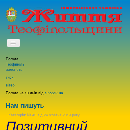
TPL_PROTOSTAR_TOGGLE_MENU
Погода
Головна
Теофіполь
вологість:
Архів випусків газети
тиск:
вітер:
Про нас
Погода на 10 днів від
sinoptik.ua
Нам пишуть
Зворотній зв'язок
Категорія:
№ 43 від 24 жовтня 2019 року
Позитивний