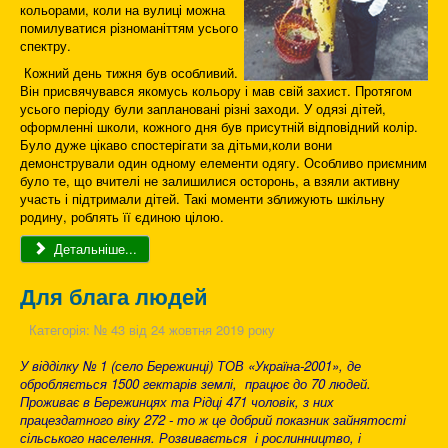
кольорами, коли на вулиці можна
помилуватися різноманіттям усього
спектру.
Кожний день тижня був особливий.
Він присвячувався якомусь кольору і мав свій захист. Протягом
усього періоду були заплановані різні заходи. У одязі дітей,
оформленні школи, кожного дня був присутній відповідний колір.
Було дуже цікаво спостерігати за дітьми,коли вони
демонстрували один одному елементи одягу. Особливо приємним
було те, що вчителі не залишилися осторонь, а взяли активну
участь і підтримали дітей. Такі моменти зближують шкільну
родину, роблять її єдиною цілою.
Детальніше...
Для блага людей
Категорія:
№ 43 від 24 жовтня 2019 року
У відділку № 1 (село Бережинці) ТОВ «Україна-2001», де
обробляється 1500 гектарів землі, працює до 70 людей.
Проживає в Бережинцях та Рідці 471 чоловік, з них
працездатного віку 272 - то ж це добрий показник зайнятості
сільського населення. Розвивається і рослинництво, і