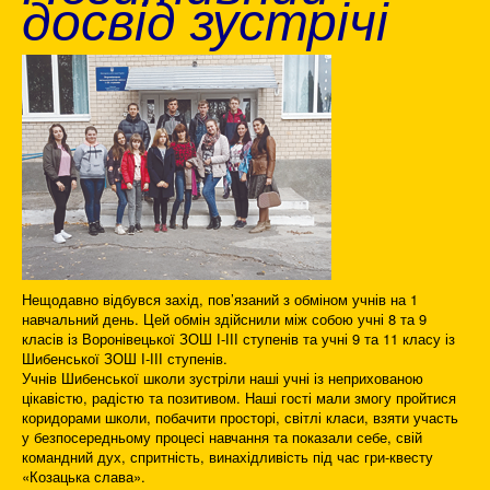
досвід зустрічі
Нещодавно відбувся захід, пов’язаний з обміном учнів на 1
навчальний день. Цей обмін здійснили між собою учні 8 та 9
класів із Воронівецької ЗОШ І-ІІІ ступенів та учні 9 та 11 класу із
Шибенської ЗОШ І-ІІІ ступенів.
Учнів Шибенської школи зустріли наші учні із неприхованою
цікавістю, радістю та позитивом. Наші гості мали змогу пройтися
коридорами школи, побачити просторі, світлі класи, взяти участь
у безпосередньому процесі навчання та показали себе, свій
командний дух, спритність, винахідливість під час гри-квесту
«Козацька слава».