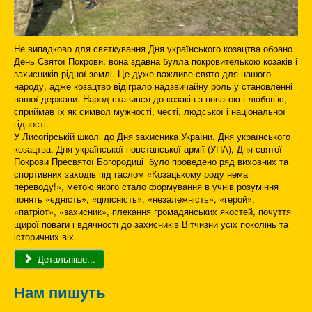
Не випадково для святкування Дня українського козацтва обрано
День Святої Покрови, вона здавна булла покровителькою козаків і
захисників рідної землі. Це дуже важливе свято для нашого
народу, адже козацтво відіграло надзвичайну роль у становленні
нашої держави. Народ ставився до козаків з повагою і любов’ю,
сприймав їх як символ мужності, честі, людської і національної
гідності.
У Лисогірській школі до Дня захисника України, Дня українського
козацтва, Дня української повстанської армії (УПА), Дня святої
Покрови Пресвятої Богородиці було проведено ряд виховних та
спортивних заходів під гаслом «Козацькому роду нема
переводу!», метою якого стало формування в учнів розуміння
понять «єдність», «цілісність», «незалежність», «герой»,
«патріот», «захисник», плекання громадянських якостей, почуття
щирої поваги і вдячності до захисників Вітчизни усіх поколінь та
історичних віх.
Детальніше...
Нам пишуть