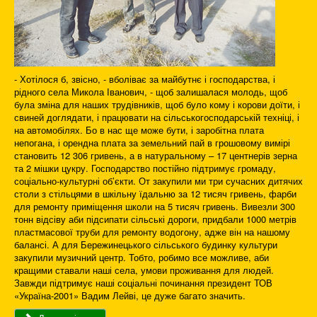
- Хотілося б, звісно, - вболіває за майбутнє і господарства, і
рідного села Микола Іванович, - щоб залишалася молодь, щоб
була зміна для наших трудівників, щоб було кому і корови доїти, і
свиней доглядати, і працювати на сільськогосподарській техніці, і
на автомобілях. Бо в нас ще може бути, і заробітна плата
непогана, і орендна плата за земельний пай в грошовому вимірі
становить 12 306 гривень, а в натуральному – 17 центнерів зерна
та 2 мішки цукру. Господарство постійно підтримує громаду,
соціально-культурні об’єкти. От закупили ми три сучасних дитячих
столи з стільцями в шкільну їдальню за 12 тисяч гривень, фарби
для ремонту приміщення школи на 5 тисяч гривень. Вивезли 300
тонн відсіву аби підсипати сільські дороги, придбали 1000 метрів
пластмасової труби для ремонту водогону, адже він на нашому
балансі. А для Бережинецького сільського будинку культури
закупили музичний центр. Тобто, робимо все можливе, аби
кращими ставали наші села, умови проживання для людей.
Завжди підтримує наші соціальні починання президент ТОВ
«Україна-2001» Вадим Лейві, це дуже багато значить.