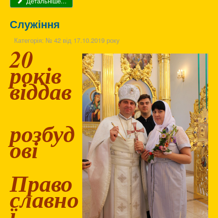
Детальніше...
Служіння
Категорія:
№ 42 від 17.10.2019 року
20
років
віддав
розбуд
ові
Право
славно
ї