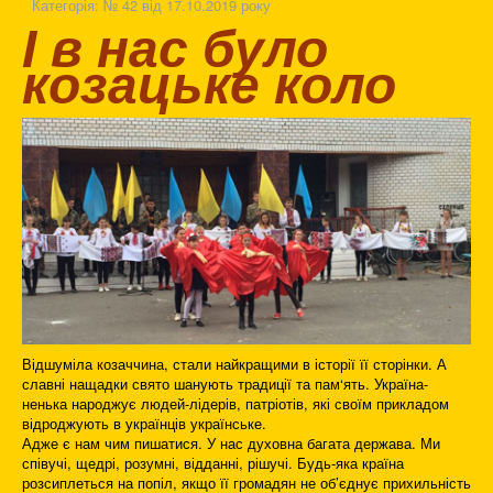
Категорія:
№ 42 від 17.10.2019 року
І в нас було
козацьке коло
Відшуміла козаччина, стали найкращими в історії її сторінки. А
славні нащадки свято шанують традиції та пам‘ять. Україна-
ненька народжує людей-лідерів, патріотів, які своїм прикладом
відроджують в українців українське.
Адже є нам чим пишатися. У нас духовна багата держава. Ми
співучі, щедрі, розумні, відданні, рішучі. Будь-яка країна
розсиплеться на попіл, якщо її громадян не об’єднує прихильність