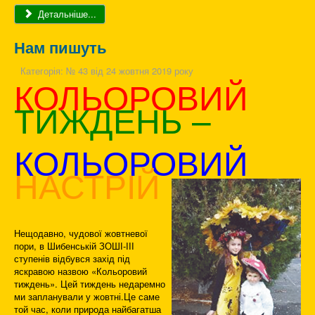
Детальніше...
Нам пишуть
Категорія:
№ 43 від 24 жовтня 2019 року
КОЛЬОРОВИЙ
ТИЖДЕНЬ –
КОЛЬОРОВИЙ
НАСТРІЙ
Нещодавно, чудової жовтневої
пори, в Шибенській ЗОШІ-ІІІ
ступенів відбувся захід під
яскравою назвою «Кольоровий
тиждень». Цей тиждень недаремно
ми запланували у жовтні.Це саме
той час, коли природа найбагатша