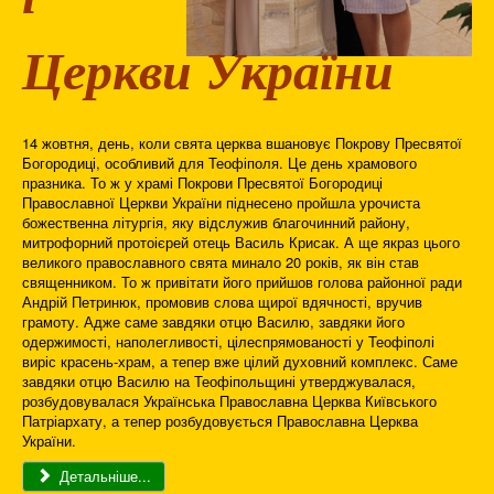
Церкви України
14 жовтня, день, коли свята церква вшановує Покрову Пресвятої
Богородиці, особливий для Теофіполя. Це день храмового
празника. То ж у храмі Покрови Пресвятої Богородиці
Православної Церкви України піднесено пройшла урочиста
божественна літургія, яку відслужив благочинний району,
митрофорний протоієрей отець Василь Крисак. А ще якраз цього
великого православного свята минало 20 років, як він став
священником. То ж привітати його прийшов голова районної ради
Андрій Петринюк, промовив слова щирої вдячності, вручив
грамоту. Адже саме завдяки отцю Василю, завдяки його
одержимості, наполегливості, цілеспрямованості у Теофіполі
виріс красень-храм, а тепер вже цілий духовний комплекс. Саме
завдяки отцю Василю на Теофіпольщині утверджувалася,
розбудовувалася Українська Православна Церква Київського
Патріархату, а тепер розбудовується Православна Церква
України.
Детальніше...