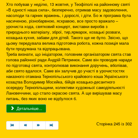
Хто побував у неділю, 13 жовтня, у Теофіполі на районному святі
«В єдності наша сила», безперечно, отримав масу задоволення,
насолоди та гарних вражень, і дорослі, і діти. Бо ж програма була
насиченою, різнобарвною, яскравою, все просто вражало –
урочиста хода, святковий концерт, виставки виробів з
природнього матеріалу, зброї, тир,ярмарок, козацькі розваги,
козацька кухня, забави для дітей. Такого ще не було. Звісно, що
цьому передувала велика підготовча робота, кожна позиція мала
бути продумана та відпрацьована.
Треба визнати, що ініціатором, головним організатором свята став
голова районної ради Андрій Петринюк. Саме він проводив наради
по підготовці свята, контролював виконання доручень, вболівав,
аби свято вдалося. Саме він залучив до участі в урочистостях
наказного отамана Тернопільського крайового коша Українського
козацтва Володимир Мосейка, бійців козацько-десантного
осередку Тернопільщини, колективи художньої самодіяльності
Лановеччини, що стало окрасою свята. А ще вирішував масу
питань, без яких воно не відбулося б.
Детальніше...
Сторінка 245 із 302