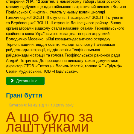
створення УПА, 12 жовтня, в наметовому таборі Лисогірського
масиву відбувся ще один військово-патріотичний вишкіл «Волино-
Подільської Січі-2019». Участь у ньому взяли школярі
Гальчинецької ЗОШ І-ІІІ ступенів, Лисогірської ЗОШ І-ІІ ступенів
та Вербовецької ЗОШ І-ІІІ ступенів Ланівецького району. Знову
організаторами вишколу стали наказний отаман Тернопільського
крайового коша Українського козацтва генерал-хорунжий
Володимир Мосейко, бійці козацько-десантного осередку
Тернопільщини, відділ освіти, молоді та спорту Ланівецької
райдержадміністрації, відділ освіти Теофіпольської
райдержадміністрації та голова Теофіпольської районної ради
Андрій Петринюк. До проведення вишколу також долучилися
директор СТОВ «Святець» Василь Мастій, голова ФГ «Тріумф»
Сергій Рудківський, ТОВ «Подільське».
Детальніше...
Грані буття
Категорія:
№ 42 від 17.10.2019 року
А що було за
лаштунками