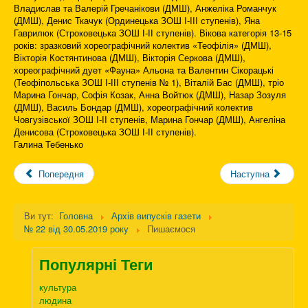
Владислав та Валерій Гречанікови (ДМШ), Анжеліка Романчук
(ДМШ), Денис Ткачук (Ординецька ЗОШ І-ІІІ ступенів), Яна
Гаврилюк (Строковецька ЗОШ І-ІІ ступенів). Вікова категорія 13-15
років: зразковий хореографічний колектив «Теофілія» (ДМШ),
Вікторія Костянтинова (ДМШ), Вікторія Серкова (ДМШ),
хореографічний дует «Фауна» Альона та Валентин Сікорацькі
(Теофіпольська ЗОШ І-ІІІ ступенів № 1), Віталій Бас (ДМШ), тріо
Марина Гончар, Софія Козак, Анна Войтюк (ДМШ), Назар Зозуля
(ДМШ), Василь Бондар (ДМШ), хореографічний колектив
Човгузівської ЗОШ І-ІІ ступенів, Марина Гончар (ДМШ), Ангеліна
Денисова (Строковецька ЗОШ І-ІІ ступенів).
Галина Тебенько
Попередня
Наступна
Ви тут:
Головна
Архів випусків газети
№ 22 від 30.05.2019 року
Пишаємося
Популярні Теги
культура
людина