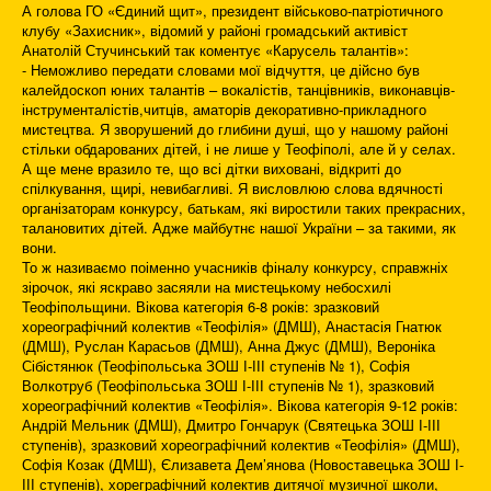
А голова ГО «Єдиний щит», президент військово-патріотичного
клубу «Захисник», відомий у районі громадський активіст
Анатолій Стучинський так коментує «Карусель талантів»:
- Неможливо передати словами мої відчуття, це дійсно був
калейдоскоп юних талантів – вокалістів, танцівників, виконавців-
інструменталістів,читців, аматорів декоративно-прикладного
мистецтва. Я зворушений до глибини душі, що у нашому районі
стільки обдарованих дітей, і не лише у Теофіполі, але й у селах.
А ще мене вразило те, що всі дітки виховані, відкриті до
спілкування, щирі, невибагливі. Я висловлюю слова вдячності
організаторам конкурсу, батькам, які виростили таких прекрасних,
талановитих дітей. Адже майбутнє нашої України – за такими, як
вони.
То ж називаємо поіменно учасників фіналу конкурсу, справжніх
зірочок, які яскраво засяяли на мистецькому небосхилі
Теофіпольщини. Вікова категорія 6-8 років: зразковий
хореографічний колектив «Теофілія» (ДМШ), Анастасія Гнатюк
(ДМШ), Руслан Карасьов (ДМШ), Анна Джус (ДМШ), Вероніка
Сібістянюк (Теофіпольська ЗОШ І-ІІІ ступенів № 1), Софія
Волкотруб (Теофіпольська ЗОШ І-ІІІ ступенів № 1), зразковий
хореографічний колектив «Теофілія». Вікова категорія 9-12 років:
Андрій Мельник (ДМШ), Дмитро Гончарук (Святецька ЗОШ І-ІІІ
ступенів), зразковий хореографічний колектив «Теофілія» (ДМШ),
Софія Козак (ДМШ), Єлизавета Дем’янова (Новоставецька ЗОШ І-
ІІІ ступенів), хореграфічний колектив дитячої музичної школи,