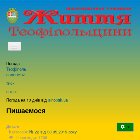
TPL_PROTOSTAR_TOGGLE_MENU
Погода
Головна
Теофіполь
вологість:
Архів випусків газети
тиск:
вітер:
Про нас
Погода на 10 днів від
sinoptik.ua
Пишаємося
Зворотній зв'язок
Деталі
Категорія:
№ 22 від 30.05.2019 року
Перегляди: 1206