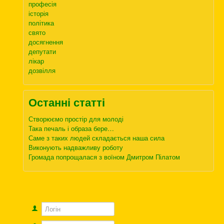
професія
історія
політика
свято
досягнення
депутати
лікар
дозвілля
Останні статті
Створюємо простір для молоді
Така печаль і образа бере…
Саме з таких людей складається наша сила
Виконують надважливу роботу
Громада попрощалася з воїном Дмитром Пілатом
Логін