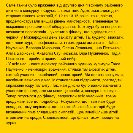
Саме таким було враження від другого дня півфіналу районного
дитячого конкурсу «Карусель талантів». Адже змагалися діти
старших вікових категорій, 9-12 та 13-15 років, то ж, звісно,
продемонстрували вищий рівень майстерності, впевненіше та
яскравіше проявили свої обдарування. То ж журі було непросто
визначити переможців – учасників фіналу, що відбудеться 1
червня, у Міжнародний день захисту дітей. Та, будемо, вважати,
що члени журі, і професіонали, і громадські активісти – Таїса
Науменко, Варвара Миронова, Олена Левицька, Інна Петринюк,
Алла Бабінська, Анатолій Стучинський, Віра Пухніченко, Надія
Постернак – зробили правильний вибір.
- У всіх нас, - каже директор районного будинку культури Таїса
Науменко, - неймовірні враження, стільки талановитих дітей,
кожний учасник – особливий, неповторний. Ми ще раз зрозуміли,
наскільки важливо у час їх становлення підтримати, розгледіти
справжню іскру таланту. Так, нам дійсно було важко визначити
учасників фіналу, але ми мали це зробити, конкурс є конкурс.
Тепер готуємося до фіналу, запросили всіх учасників, треба
продумати все до подробиць. Розуміємо, що і там нам буде
складно, тому вирішили, що по кожній віковій категорії буде
визначений приз глядацьких симпатій, щоб якнайбільше дітей
отримали нагороди. Сподіваємося, що фінал також пройде на
«ура».