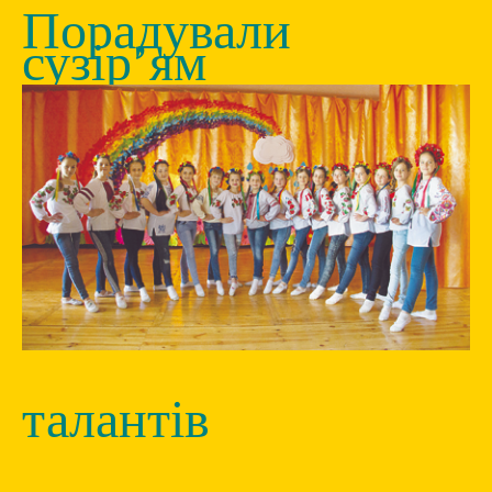
Порадували
сузір’ям
талантів