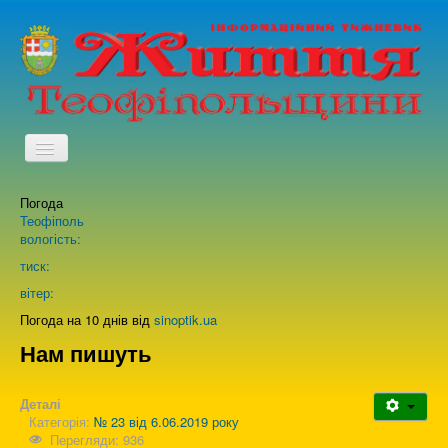
TPL_PROTOSTAR_TOGGLE_MENU
Погода
Головна
Теофіполь
вологість:
Архів випусків газети
тиск:
вітер:
Про нас
Погода на 10 днів від
sinoptik.ua
Нам пишуть
Зворотній зв'язок
Деталі
Категорія:
№ 23 від 6.06.2019 року
Перегляди: 936