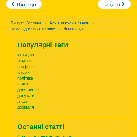
Попередня
Наступна
Ви тут:
Головна
Архів випусків газети
№ 23 від 6.06.2019 року
Нам пишуть
Популярні Теги
культура
людина
професія
історія
політика
свято
досягнення
депутати
лікар
дозвілля
Останні статті
Створюємо простір для молоді