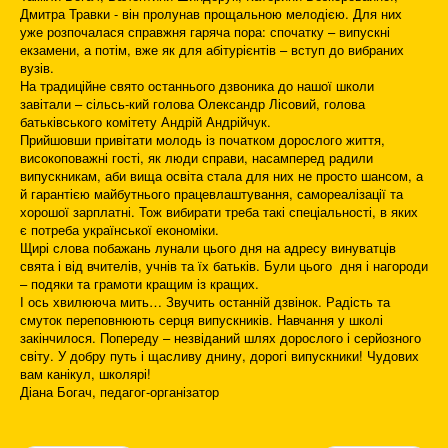
Дмитра Травки - він пролунав прощальною мелодією. Для них
уже розпочалася справжня гаряча пора: спочатку – випускні
екзамени, а потім, вже як для абітурієнтів – вступ до вибраних
вузів.
На традиційне свято останнього дзвоника до нашої школи
завітали – сільсь-кий голова Олександр Лісовий, голова
батьківського комітету Андрій Андрійчук.
Прийшовши привітати молодь із початком дорослого життя,
високоповажні гості, як люди справи, насамперед радили
випускникам, аби вища освіта стала для них не просто шансом, а
й гарантією майбутнього працевлаштування, самореалізації та
хорошої зарплатні. Тож вибирати треба такі спеціальності, в яких
є потреба української економіки.
Щирі слова побажань лунали цього дня на адресу винуватців
свята і від вчителів, учнів та їх батьків. Були цього дня і нагороди
– подяки та грамоти кращим із кращих.
І ось хвилююча мить… Звучить останній дзвінок. Радість та
смуток переповнюють серця випускників. Навчання у школі
закінчилося. Попереду – незвіданий шлях дорослого і серйозного
світу. У добру путь і щасливу днину, дорогі випускники! Чудових
вам канікул, школярі!
Діана Богач, педагог-організатор