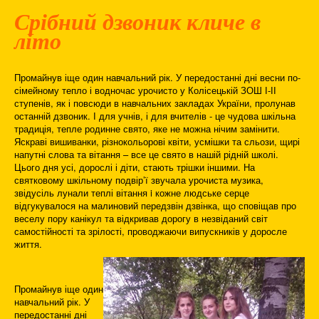
Срібний дзвоник кличе в
літо
Промайнув іще один навчальний рік. У передостанні дні весни по-
сімейному тепло і водночас урочисто у Колісецькій ЗОШ І-ІІ
ступенів, як і повсюди в навчальних закладах України, пролунав
останній дзвоник. І для учнів, і для вчителів - це чудова шкільна
традиція, тепле родинне свято, яке не можна нічим замінити.
Яскраві вишиванки, різнокольорові квіти, усмішки та сльози, щирі
напутні слова та вітання – все це свято в нашій рідній школі.
Цього дня усі, дорослі і діти, стають трішки іншими. На
святковому шкільному подвір’ї звучала урочиста музика,
звідусіль лунали теплі вітання i кожне людське серце
відгукувалося на малиновий передзвін дзвінка, що сповіщав про
веселу пору канікул та відкривав дорогу в незвіданий світ
самостійності та зрілості, проводжаючи випускників у доросле
життя.
Промайнув іще один
навчальний рік. У
передостанні дні