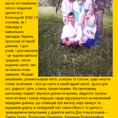
весни по-сімейному
тепло і водночас
урочисто у
Колісецькій ЗОШ І-ІІ
ступенів, як і
повсюди в
навчальних
закладах України,
пролунав останній
дзвоник. І для
учнів, і для вчителів
- це чудова шкільна
традиція, тепле
родинне свято, яке
не можна нічим
замінити. Яскраві
вишиванки, різнокольорові квіти, усмішки та сльози, щирі напутні
слова та вітання – все це свято в нашій рідній школі. Цього дня
усі, дорослі і діти, стають трішки іншими. На святковому
шкільному подвір’ї звучала урочиста музика, звідусіль лунали
теплі вітання i кожне людське серце відгукувалося на малиновий
передзвін дзвінка, що сповіщав про веселу пору канікул та
відкривав дорогу в незвіданий світ самостійності та зрілості,
проводжаючи випускників у доросле життя.Для 4 випускників –
Таміли Богач, Валентини Шиндерук, Катерини Безкоровайної,