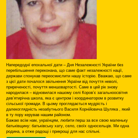
Напередоднї епохальної дати – Дня Незалежності України без
перебільшення переконана, що саме факт незалежності нації,
держави спонукав переосмислити нашу історію. Вважаю, що саме
з цієї дати почалося звільнення України від почуття неволі,
приреченості, почуття меншовартості. Саме в цей рік знову
народилася – відновилася нашому селі Коров’є загальноосвітня
дев’ятирічна школа, яка є центром і координатором в розвитку
сільської громади. В цьому проглядається мудрість і
далекоглядність незабутнього Василя Корнійовича Шуляка , який
в ту пору керував нашим районом.
Бажаю всім нам, українцям, любити перш за все свою маленьку
батьківщину: батьківську хату, село, своїх односельців. Ми одна
родина, а отже радощі і прикрощі для нас спільні.