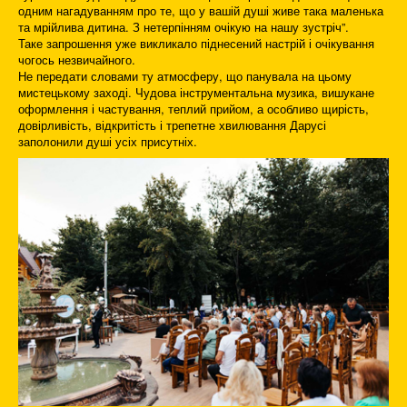
одним нагадуванням про те, що у вашій душі живе така маленька
та мрійлива дитина. З нетерпінням очікую на нашу зустріч”.
Таке запрошення уже викликало піднесений настрій і очікування
чогось незвичайного.
Не передати словами ту атмосферу, що панувала на цьому
мистецькому заході. Чудова інструментальна музика, вишукане
оформлення і частування, теплий прийом, а особливо щирість,
довірливість, відкритість і трепетне хвилювання Дарусі
заполонили душі усіх присутніх.