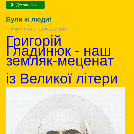
Детальніше...
Були ж люди!
Категорія:
№ 33 19.08.2021 року
Григорій
Гладинюк - наш
земляк-меценат
із Великої літери