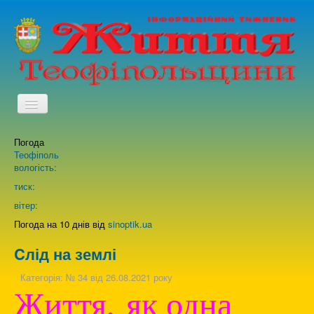
TPL_PROTOSTAR_TOGGLE_MENU
Погода
Головна
Теофіполь
вологість:
Архів випусків газети
тиск:
вітер:
Про нас
Погода на 10 днів від
sinoptik.ua
Cлід на землі
Зворотній зв'язок
Категорія:
№ 34 від 26.08.2021 року
Життя, як одна