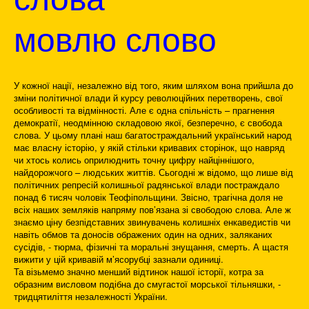
мовлю слово
У кожної нації, незалежно від того, яким шляхом вона прийшла до
зміни політичної влади й курсу революційних перетворень, свої
особливості та відмінності. Але є одна спільність – прагнення
демократії, неодмінною складовою якої, безперечно, є свобода
слова. У цьому плані наш багатостраждальний український народ
має власну історію, у якій стільки кривавих сторінок, що навряд
чи хтось колись оприлюднить точну цифру найціннішого,
найдорожчого – людських життів. Сьогодні ж відомо, що лише від
політичних репресій колишньої радянської влади постраждало
понад 6 тисяч чоловік Теофіпольщини. Звісно, трагічна доля не
всіх наших земляків напряму пов’язана зі свободою слова. Але ж
знаємо ціну безпідставних звинувачень колишніх енкаведистів чи
навіть обмов та доносів ображених один на одних, заляканих
сусідів, - тюрма, фізичні та моральні знущання, смерть. А щастя
вижити у цій кривавій м’ясорубці зазнали одиниці.
Та візьмемо значно менший відтинок нашої історії, котра за
образним висловом подібна до смугастої морської тільняшки, -
тридцятиліття незалежності України.