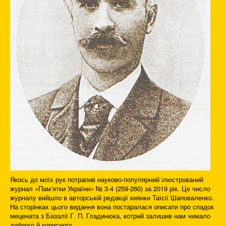
Якось до моїх рук потрапив науково-популярний ілюстрований
журнал «Пам’ятки України» № 3-4 (259-260) за 2019 рік. Це число
журналу вийшло в авторській редакції киянки Таїсії Шаповаленко.
На сторінках цього видання вона постаралася описати про спадок
мецената з Базалії Г. П. Гладинюка, котрий залишив нам чимало
доброго й корисного.