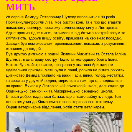
мить
28 серпня Демиду Остаповичу Шуляку виповниться 80 років.
Промайнули-пробігли літа, мов бистрії коні. Та є про що згадати
поважному ювіляру, простому селянському сину з Лютарівки.
Адже прожив гідне життя, отримавши від батьків гострий розум та
кмітливість, здобув вищу освіту, працював на керівних посадах.
Завжди був поміркованим, врівноваженим, поважав, з розумінням
ставився до людей.
Був другою дитиною в родині Якилини Микитівни та Остапа Ілліча
Шуляків, мав старшу сестру Надію та молодшого брата Івана.
Батько був майстровитим, працював у колгоспі бригадиром
будівельної бригади, мати була в ланці, робила на різних роботах.
Дитинство Демида припало на важкі часи, війна, голод, нестатки,
та зростав у дружній родині, мирилися з тим, що є, сподівалися
на краще. Вчився у Лютарівській початковій школі, далі ходив до
Ординецької семирічки та Михиринецької середньої школи.
Вчився добре, надіялися батьки, що з нього вийдуть люди. Тож
легко вступив до Кіцманського зооветеринарного технікуму.
Обрав ветеринарне відділення, хотів стати ветлікарем.