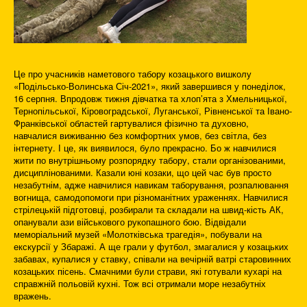
Це про учасників наметового табору козацького вишколу
«Подільсько-Волинська Січ-2021», який завершився у понеділок,
16 серпня. Впродовж тижня дівчатка та хлоп’ята з Хмельницької,
Тернопільської, Кіровоградської, Луганської, Рівненської та Івано-
Франківської областей гартувалися фізично та духовно,
навчалися виживанню без комфортних умов, без світла, без
інтернету. І це, як виявилося, було прекрасно. Бо ж навчилися
жити по внутрішньому розпорядку табору, стали організованими,
дисциплінованими. Казали юні козаки, що цей час був просто
незабутнім, адже навчилися навикам таборування, розпалювання
вогнища, самодопомоги при різноманітних ураженнях. Навчилися
стрілецькій підготовці, розбирали та складали на швид-кість АК,
опанували ази військового рукопашного бою. Відвідали
меморіальний музей «Молотківська трагедія», побували на
екскурсії у Збаражі. А ще грали у футбол, змагалися у козацьких
забавах, купалися у ставку, співали на вечірній ватрі старовинних
козацьких пісень. Смачними були страви, які готували кухарі на
справжній польовій кухні. Тож всі отримали море незабутніх
вражень.