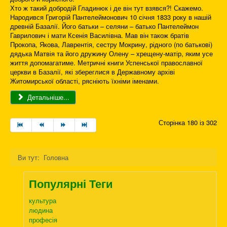
Хто ж такий добродій Гладинюк і де він тут взявся?! Скажемо.
Народився Григорій Пантелеймонович 10 січня 1833 року в нашій
древній Базалії. Його батьки – селяни – батько Пантелеймон
Гаврилович і мати Ксенія Василівна. Мав він також братів
Прокопа, Якова, Лаврентія, сестру Мокрину, рідного (по батькові)
дядька Матвія та його дружину Олену – хрещену-матір, яким усе
життя допомагатиме. Метричні книги Успенської православної
церкви в Базалії, які збереглися в Державному архіві
Житомирської області, рясніють їхніми іменами.
Детальніше...
Сторінка 180 із 302
Ви тут:
Головна
Популярні Теги
культура
людина
професія