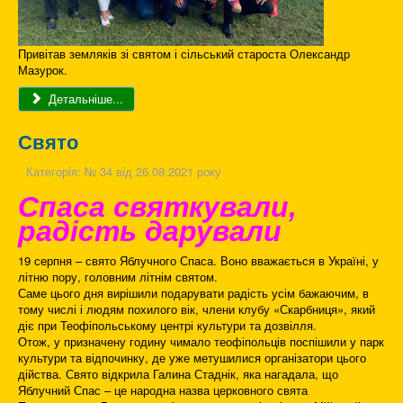
Привітав земляків зі святом і сільський староста Олександр
Мазурок.
Детальніше...
Свято
Категорія:
№ 34 від 26.08.2021 року
Спаса святкували,
радість дарували
19 серпня – свято Яблучного Спаса. Воно вважається в Україні, у
літню пору, головним літнім святом.
Саме цього дня вирішили подарувати радість усім бажаючим, в
тому числі і людям похилого вік, члени клубу «Скарбниця», який
діє при Теофіпольському центрі культури та дозвілля.
Отож, у призначену годину чимало теофіпольців поспішили у парк
культури та відпочинку, де уже метушилися організатори цього
дійства. Свято відкрила Галина Стаднік, яка нагадала, що
Яблучний Спас – це народна назва церковного свята