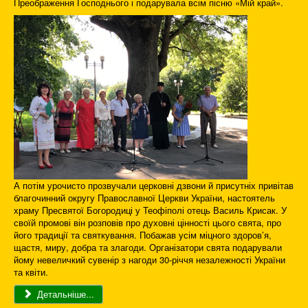
Преображення Господнього і подарувала всім пісню «Мій край».
А потім урочисто прозвучали церковні дзвони й присутніх привітав
благочинний округу Православної Церкви України, настоятель
храму Пресвятої Богородиці у Теофіполі отець Василь Крисак. У
своїй промові він розповів про духовні цінності цього свята, про
його традиції та святкування. Побажав усім міцного здоров’я,
щастя, миру, добра та злагоди. Організатори свята подарували
йому невеличкий сувенір з нагоди 30-річчя незалежності України
та квіти.
Детальніше...