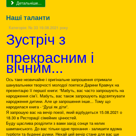
Детальніше...
Наші таланти
Категорія:
№ 33 19.08.2021 року
Зустріч з
прекрасним і
вічним...
Ось таке незвичайне і оригінальне запрошення отримали
шанувальники творчості молодої поетеси Дарини Кравчук на
презентацію її першої книги: “Мабуть, вас часто запрошують на
народження сім’ї. Мабуть, вас також запрошують відсвяткувати
народження дитини. Але це запрошення інше... Тому що
народилася книга - “Душі як діти”.
Я запрошую вас на вечір поезії, який відбудеться 15.08.2021 о
18.30 в Ресторації сімейних цінностей.
Буду щаслива розділити з вами захід сонця та келих
шампанського. До вас тільки одне прохання - залишити вдома
турботи та буденні думки. Нехай цей вечір стане для вас ще