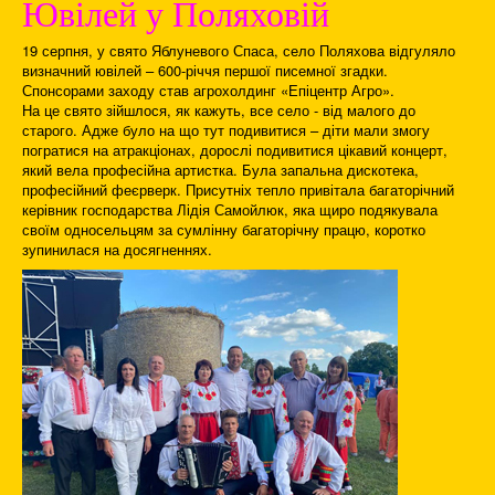
Ювілей у Поляховій
19 серпня, у свято Яблуневого Спаса, село Поляхова відгуляло
визначний ювілей – 600-річчя першої писемної згадки.
Спонсорами заходу став агрохолдинг «Епіцентр Агро».
На це свято зійшлося, як кажуть, все село - від малого до
старого. Адже було на що тут подивитися – діти мали змогу
погратися на атракціонах, дорослі подивитися цікавий концерт,
який вела професійна артистка. Була запальна дискотека,
професійний феєрверк. Присутніх тепло привітала багаторічний
керівник господарства Лідія Самойлюк, яка щиро подякувала
своїм односельцям за сумлінну багаторічну працю, коротко
зупинилася на досягненнях.