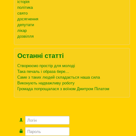
історія
політика
свято
досягнення
депутати
лікар
дозвілля
Останні статті
Створюємо простір для молоді
Така печаль і образа бере…
Саме з таких людей складається наша сила
Виконують надважливу роботу
Громада попрощалася з воїном Дмитром Пілатом
Логін
Пароль