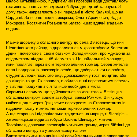
малою батьківщиною, підприємливі і проворні водії доставляють
гостинці та навіть ліки від мам і бабусь для дітей та онуків. З
дому також направляють різні передачі в місто Кальярі, що на
Сардинії. За все це люди і, зокрема, Ольга Архипович, Надія
Мохорова, Костянтин Розанов та багато інших вдячні згаданим
водіям.
Майже щоранку з обласного центру до села В’язовець, що нині
Шепетівського району, відправляється мікроавтобусом Валентин
Дідик , почергово зі своїм батьком Володимиром, проїжджаючи за
спідометром віддаль 165 кілометрів. Це найдальший маршрут,
який пролягає через вісім територіальних громад. Серед жителів
села і подорожніх пасажирів особи, що добираються на роботу,
студенти, люди похилого віку, доїжджаючи у гості до дітей, або
до лікарів тощо. Як правило, в обидва кінці перевозяться передачі
у вигляді продуктів з сіл та інше необхідне з міста.
Окремим напрямом ще здійснюється зв’язок того ж В’язівця з
обласним центром водієм автобуса Іваном Ромком. Він курсує
майже щодня через Грицівське перехрестя на Старокостянтинів,
надаючи послуги жителям семи територіальних громад.
А ще старанно і відповідально трудиться на маршруті Білогір’я –
Хмельницький водій автобуса Василь Шинкарук, житель
Теофіполя, довозячи пасажирів чотирьох громад через Війтівці до
обласного центру та у зворотньому напрямі.
Варто зазначити, що нинішньої пори Хмельниччина відправляє за