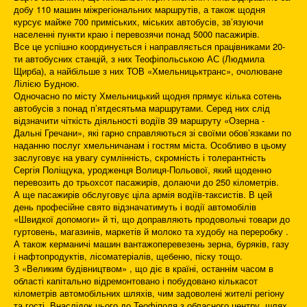
добу 110 машин міжрегіональних маршрутів, а також щодня
курсує майже 700 приміських, міських автобусів, зв’язуючи
населенні пункти краю і перевозячи понад 5000 пасажирів.
Все це успішно координується і направляється працівниками 20-
ти автобусних станцій, з них Теофіпольською АС (Людмила
Щирба), а найбільше з них ТОВ «Хмельницьктранс», очолюване
Лілією Будною.
Одночасно по місту Хмельницький щодня прямує кілька сотень
автобусів з понад п’ятдесятьма маршрутами. Серед них слід
відзначити чіткість діяльності водіїв 39 маршруту «Озерна -
Дальні Гречани», які гарно справляються зі своїми обов’язками по
наданню послуг хмельничанам і гостям міста. Особливо в цьому
заслуговує на увагу сумлінність, скромність і толерантність
Сергія Поліщука, уродженця Волиця-Польової, який щоденно
перевозить до трьохсот пасажирів, долаючи до 250 кілометрів.
А ще пасажирів обслуговує ціла армія водіїв-таксистів. В цей
день професійне свято відзначатимуть і водії автомобілів
«Швидкої допомоги» й ті, що доправляють продовольчі товари до
гуртовень, магазинів, маркетів й молоко та худобу на переробку .
А також керманичі машин вантажоперевезень зерна, буряків, газу
і нафтопродуктів, лісоматеріалів, щебеню, піску тощо.
З «Великим будівництвом» , що діє в країні, останнім часом в
області капітально відремонтовано і побудовано кількасот
кілометрів автомобільних шляхів, чим задоволені жителі регіону
та гості. Внаслідок цього до Теофіполя з обласного центру, шлях