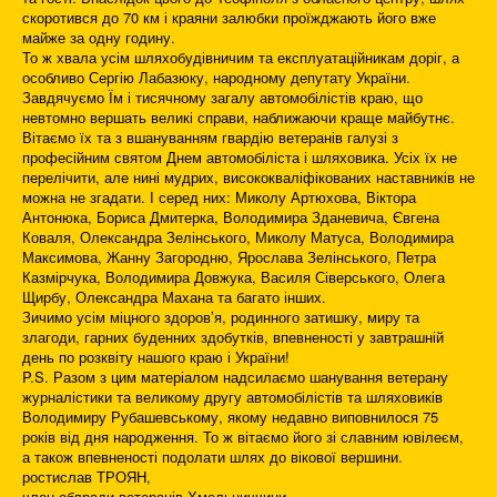
скоротився до 70 км і краяни залюбки проїжджають його вже
майже за одну годину.
То ж хвала усім шляхобудівничим та експлуатаційникам доріг, а
особливо Сергію Лабазюку, народному депутату України.
Завдячуємо Їм і тисячному загалу автомобілістів краю, що
невтомно вершать великі справи, наближаючи краще майбутнє.
Вітаємо їх та з вшануванням гвардію ветеранів галузі з
професійним святом Днем автомобіліста і шляховика. Усіх їх не
перелічити, але нині мудрих, висококваліфікованих наставників не
можна не згадати. І серед них: Миколу Артюхова, Віктора
Антонюка, Бориса Дмитерка, Володимира Зданевича, Євгена
Коваля, Олександра Зелінського, Миколу Матуса, Володимира
Максимова, Жанну Загородню, Ярослава Зелінського, Петра
Казмірчука, Володимира Довжука, Василя Сіверського, Олега
Щирбу, Олександра Махана та багато інших.
Зичимо усім міцного здоров’я, родинного затишку, миру та
злагоди, гарних буденних здобутків, впевненості у завтрашній
день по розквіту нашого краю і України!
P.S. Разом з цим матеріалом надсилаємо шанування ветерану
журналістики та великому другу автомобілістів та шляховиків
Володимиру Рубашевському, якому недавно виповнилося 75
років від дня народження. То ж вітаємо його зі славним ювілеєм,
а також впевненості подолати шлях до вікової вершини.
ростислав ТРОЯН,
член облради ветеранів Хмельниччини