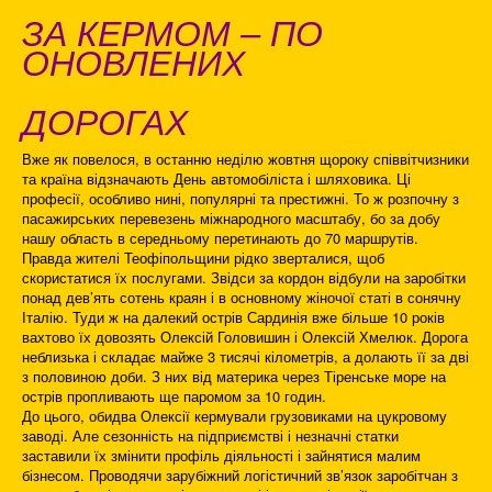
ЗА КЕРМОМ –
ПО
ОНОВЛЕНИХ
ДОРОГАХ
Вже як повелося, в останню неділю жовтня щороку співвітчизники
та країна відзначають День автомобіліста і шляховика. Ці
професії, особливо нині, популярні та престижні. То ж розпочну з
пасажирських перевезень міжнародного масштабу, бо за добу
нашу область в середньому перетинають до 70 маршрутів.
Правда жителі Теофіпольщини рідко зверталися, щоб
скористатися їх послугами. Звідси за кордон відбули на заробітки
понад дев’ять сотень краян і в основному жіночої статі в сонячну
Італію. Туди ж на далекий острів Сардинія вже більше 10 років
вахтово їх довозять Олексій Головишин і Олексій Хмелюк. Дорога
неблизька і складає майже 3 тисячі кілометрів, а долають її за дві
з половиною доби. З них від материка через Тіренське море на
острів пропливають ще паромом за 10 годин.
До цього, обидва Олексії кермували грузовиками на цукровому
заводі. Але сезонність на підприємстві і незначні статки
заставили їх змінити профіль діяльності і зайнятися малим
бізнесом. Проводячи зарубіжний логістичний зв’язок заробітчан з