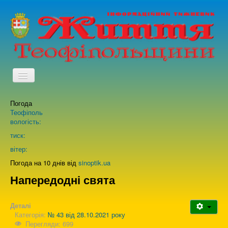
TPL_PROTOSTAR_TOGGLE_MENU
Погода
Головна
Теофіполь
вологість:
Архів випусків газети
тиск:
вітер:
Про нас
Погода на 10 днів від
sinoptik.ua
Напередодні свята
Зворотній зв'язок
Деталі
Категорія:
№ 43 від 28.10.2021 року
Перегляди: 699