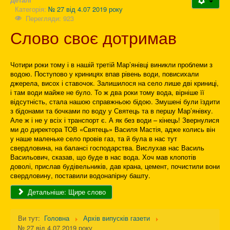
Категорія:
№ 27 від 4.07 2019 року
Перегляди: 923
Слово своє дотримав
Чотири роки тому і в нашій третій Мар’янівці виникли проблеми з
водою. Поступово у криницях впав рівень води, повисихали
джерела, висох і ставочок. Залишилося на село лише дві криниці,
і там води майже не було. То ж два роки тому вода, вірніше її
відсутність, стала нашою справжньою бідою. Змушені були їздити
з бідонами та бочками по воду у Святець та в першу Мар’янівку.
Але ж і не у всіх і транспорт є. А як без води – кінець! Звернулися
ми до директора ТОВ «Святець» Василя Мастія, адже колись він
у наше маленьке село провів газ, та й була в нас тут
свердловина, на балансі господарства. Вислухав нас Василь
Васильович, сказав, що буде в нас вода. Хоч мав клопотів
доволі, прислав будівельників, дав крана, цемент, почистили вони
свердловину, поставили водонапірну башту.
Детальніше: Щире слово
Ви тут:
Головна
Архів випусків газети
№ 27 від 4.07 2019 року