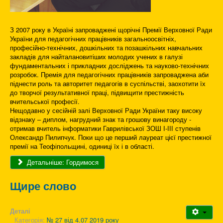
З 2007 року в Україні запроваджені щорічні Премії Верховної Ради
України для педагогічних працівників загальноосвітніх,
професійно-технічних, дошкільних та позашкільних навчальних
закладів для найталановитіших молодих учених в галузі
фундаментальних і прикладних досліджень та науково-технічних
розробок. Премія для педагогічних працівників запроваджена аби
піднести роль та авторитет педагогів в суспільстві, заохотити їх
до творчої результативної праці, підвищити престижність
вчительської професії.
Нещодавно у сесійній залі Верховної Ради України таку високу
відзнаку – диплом, нагрудний знак та грошову винагороду -
отримав вчитель інформатики Гаврилівської ЗОШ І-ІІІ ступенів
Олександр Пилипчук. Поки що це перший лауреат цієї престижної
премії на Теофіпольщині, одиниці їх і в області.
Детальніше: Гордимося
Щире слово
Деталі
Категорія:
№ 27 від 4.07 2019 року