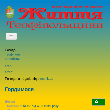
TPL_PROTOSTAR_TOGGLE_MENU
Погода
Головна
Теофіполь
вологість:
Архів випусків газети
тиск:
вітер:
Про нас
Погода на 10 днів від
sinoptik.ua
Гордимося
Зворотній зв'язок
Деталі
Категорія:
№ 27 від 4.07 2019 року