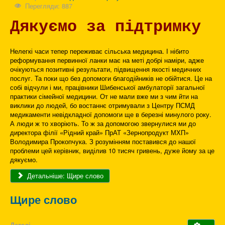
Перегляди: 887
Дякуємо за підтримку
Нелегкі часи тепер переживає сільська медицина. І нібито
реформування первинної ланки має на меті добрі наміри, адже
очікуються позитивні результати, підвищення якості медичних
послуг. Та поки що без допомоги благодійників не обійтися. Це на
собі відчули і ми, працівники Шибенської амбулаторії загальної
практики сімейної медицини. От не мали вже ми з чим йти на
виклики до людей, бо востаннє отримували з Центру ПСМД
медикаменти невідкладної допомоги ще в березні минулого року.
А люди ж то хворіють. То ж за допомогою звернулися ми до
директора філії «Рідний край» ПрАТ «Зернопродукт МХП»
Володимира Прокопчука. З розумінням поставився до нашої
проблеми цей керівник, виділив 10 тисяч гривень, дуже йому за це
дякуємо.
Детальніше: Щире слово
Щире слово
Деталі