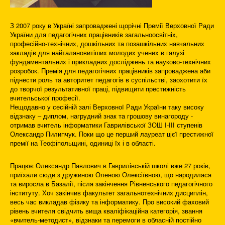
З 2007 року в Україні запроваджені щорічні Премії Верховної Ради
України для педагогічних працівників загальноосвітніх,
професійно-технічних, дошкільних та позашкільних навчальних
закладів для найталановитіших молодих учених в галузі
фундаментальних і прикладних досліджень та науково-технічних
розробок. Премія для педагогічних працівників запроваджена аби
піднести роль та авторитет педагогів в суспільстві, заохотити їх
до творчої результативної праці, підвищити престижність
вчительської професії.
Нещодавно у сесійній залі Верховної Ради України таку високу
відзнаку – диплом, нагрудний знак та грошову винагороду -
отримав вчитель інформатики Гаврилівської ЗОШ І-ІІІ ступенів
Олександр Пилипчук. Поки що це перший лауреат цієї престижної
премії на Теофіпольщині, одиниці їх і в області.
Працює Олександр Павлович в Гаврилівській школі вже 27 років,
приїхали сюди з дружиною Оленою Олексіївною, що народилася
та виросла в Базалії, після закінчення Рівненського педагогічного
інституту. Хоч закінчив факультет загальнотехнічних дисциплін,
весь час викладав фізику та інформатику. Про високий фаховий
рівень вчителя свідчить вища кваліфікаційна категорія, звання
«вчитель-методист», відзнаки та перемоги в обласній постійно