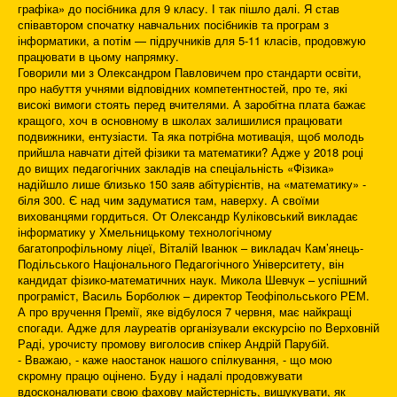
графіка» до посібника для 9 класу. І так пішло далі. Я став
співавтором спочатку навчальних посібників та програм з
інформатики, а потім — підручників для 5-11 класів, продовжую
працювати в цьому напрямку.
Говорили ми з Олександром Павловичем про стандарти освіти,
про набуття учнями відповідних компетентностей, про те, які
високі вимоги стоять перед вчителями. А заробітна плата бажає
кращого, хоч в основному в школах залишилися працювати
подвижники, ентузіасти. Та яка потрібна мотивація, щоб молодь
прийшла навчати дітей фізики та математики? Адже у 2018 році
до вищих педагогічних закладів на спеціальність «Фізика»
надійшло лише близько 150 заяв абітурієнтів, на «математику» -
біля 300. Є над чим задуматися там, наверху. А своїми
вихованцями гордиться. От Олександр Куліковський викладає
інформатику у Хмельницькому технологічному
багатопрофільному ліцеї, Віталій Іванюк – викладач Кам’янець-
Подільського Національного Педагогічного Університету, він
кандидат фізико-математичних наук. Микола Шевчук – успішний
програміст, Василь Борболюк – директор Теофіпольського РЕМ.
А про вручення Премії, яке відбулося 7 червня, має найкращі
спогади. Адже для лауреатів організували екскурсію по Верховній
Раді, урочисту промову виголосив спікер Андрій Парубій.
- Вважаю, - каже наостанок нашого спілкування, - що мою
скромну працю оцінено. Буду і надалі продовжувати
вдосконалювати свою фахову майстерність, вишукувати, як