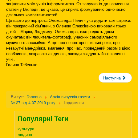
зацікавити моїх учнів інформатикою. От залучив їх до написання
статей у Вікіпедії, це цікаво, це сприяє формуванню одночасно
декількох компетентностей.
Ще варто до портрета Олександра Пилипчука додати такі штрихи:
він прекрасний сім’янин, з Оленою Олексіївною виховали трьох
дітей – Марію, Людмилу, Олександра, вже радіють двом
онучатам; він любитель-фотограф, учасник самодіяльного
музичного ансамблю. А ще про неповторні шкільні роки, про
незабутні ман-дрівки, змагання, про час, проведений разом з цією
особливою, яскравою людиною, завжди згадують його колишні
учні.
Галина Тебенько
Наступна
Ви тут:
Головна
Архів випусків газети
№ 27 від 4.07 2019 року
Гордимося
Популярні Теги
культура
людина