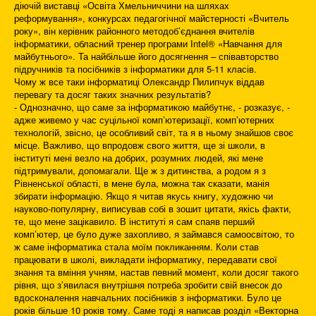
діючій виставці «Освіта Хмельниччини на шляхах
реформування», конкурсах педагогічної майстерності «Вчитель
року», він керівник районного методоб’єднання вчителів
інформатики, обласний тренер програми Іntel® «Навчання для
майбутнього». Та найбільше його досягнення – співавторство
підручників та посібників з інформатики для 5-11 класів.
Чому ж все таки інформатиці Олександр Пилипчук віддав
перевагу та досяг таких значних результатів?
- Однозначно, що саме за інформатикою майбутнє, - розказує, -
адже живемо у час суцільної комп’ютеризації, комп’ютерних
технологій, звісно, це особливий світ, та я в ньому знайшов своє
місце. Важливо, що впродовж свого життя, ще зі школи, в
інституті мені везло на добрих, розумних людей, які мене
підтримували, допомагали. Ще ж з дитинства, а родом я з
Рівненської області, в мене була, можна так сказати, манія
збирати інформацію. Якщо я читав якусь книгу, художню чи
науково-популярну, виписував собі в зошит цитати, якісь факти,
те, що мене зацікавило. В інституті я сам спаяв перший
комп’ютер, це було дуже захопливо, я займався самоосвітою, то
ж саме інформатика стала моїм покликанням. Коли став
працювати в школі, викладати інформатику, передавати свої
знання та вміння учням, настав певний момент, коли досяг такого
рівня, що з’явилася внутрішня потреба зробити свій внесок до
вдосконалення навчальних посібників з інформатики. Було це
років більше 10 років тому. Саме тоді я написав розділ «Векторна