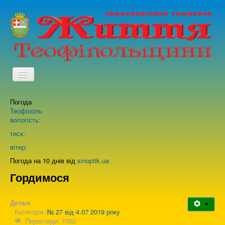
TPL_PROTOSTAR_TOGGLE_MENU
Погода
Головна
Теофіполь
вологість:
Архів випусків газети
тиск:
вітер:
Про нас
Погода на 10 днів від
sinoptik.ua
Гордимося
Зворотній зв'язок
Деталі
Категорія:
№ 27 від 4.07 2019 року
Перегляди: 1052