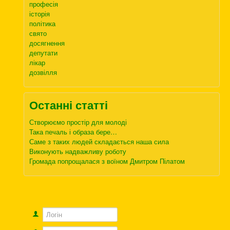
професія
історія
політика
свято
досягнення
депутати
лікар
дозвілля
Останні статті
Створюємо простір для молоді
Така печаль і образа бере…
Саме з таких людей складається наша сила
Виконують надважливу роботу
Громада попрощалася з воїном Дмитром Пілатом
Логін