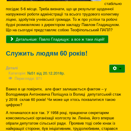
стабільно
посідає 5-6 місце. Треба визнати, що це результат щоденної
напруженої роботи адміністрації та всього трудового колективу
ліцею, здобутків учнівської громади. То ж про успіхи та робочі
будні розмовляємо з директором закладу Павлом Гладищуком.
Що на сьогодні представляє собою Теофіпольський ПАПЛ?
Детальніше: Павло Гладищук: а все ж таки ліцей!
Служить людям 60 років!
Деталі
Категорія:
№51 від 20.12.2018р.
Перегляди: 971
Важко в це повірити, але факт залишається фактом – у
Володимира Антоновича Поліщука із Волиці депутатський стаж
у 2018 склав 60 років! Чи може ще хтось похвалитися такою
цифрою?
А починалося все так. У 1958 році, працюючи секретарем
комсомольської організації колгоспу ім. Леніна, його вперше
обрали депутатом сільської ради. Проявив тоді себе юнак із
найкращої сторони, був ініціативним, трудолюбивим, старався