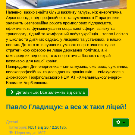
Напевно, важко знайти більш важливу галузь, ніж енергетична.
Адже сьогодні від професійності та сумлінності її працівників
залежить безперебійна робота промислових підприємств,
ефективність функціонування соціальної сфери, зв’язку та
транспорту, гідний та комфортний побут українців – тепло і світло
у школах та дитячих садках, у лікарнях та установах, в наших
оселях. До того ж в сучасних умовах енергетика виступає
стратегічною сферою не лише державної політики, а й
міжнародних відносин, то ж енергетична безпека є вкрай
важливою для нашої країни.
Напередодні Дня енергетика – свята мужніх, сміливих, сумлінних,
високопрофесійних та досвідчених працівників – спілкуємося з
директором Теофіпольського РЕМ АТ «Хмельницькобленерго»
Василем Борболюком.
Детальніше: Все залежить від світла
Павло Гладищук: а все ж таки ліцей!
Деталі
Категорія:
№51 від 20.12.2018р.
Перегляди: 1607