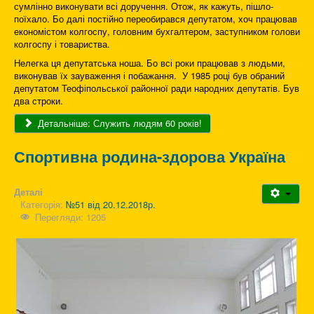
сумлінно виконувати всі доручення. Отож, як кажуть, пішло-
поїхало. Бо далі постійно переобирався депутатом, хоч працював
економістом колгоспу, головним бухгалтером, заступником голови
колгоспу і товариства.
Нелегка ця депутатська ноша. Бо всі роки працював з людьми,
виконував їх зауваження і побажання. У 1985 році був обраний
депутатом Теофіпольської районної ради народних депутатів. Був
два строки.
Детальніше: Служить людям 60 років!
Спортивна родина-здорова Україна
Деталі
Категорія:
№51 від 20.12.2018р.
Перегляди: 1205