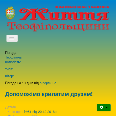
TPL_PROTOSTAR_TOGGLE_MENU
Погода
Головна
Теофіполь
вологість:
Архів випусків газети
тиск:
вітер:
Про нас
Погода на 10 днів від
sinoptik.ua
Допоможімо крилатим друзям!
Зворотній зв'язок
Деталі
Категорія:
№51 від 20.12.2018р.