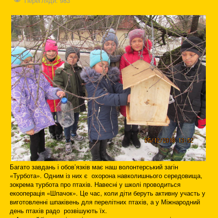
Перегляди: 983
Багато завдань і обов’язків має наш волонтерський загін
«Турбота». Одним із них є охорона навколишнього середовища,
зокрема турбота про птахів. Навесні у школі проводиться
екооперація «Шпачок». Це час, коли діти беруть активну участь у
виготовленні шпаківень для перелітних птахів, а у Міжнародний
день птахів радо розвішують їх.