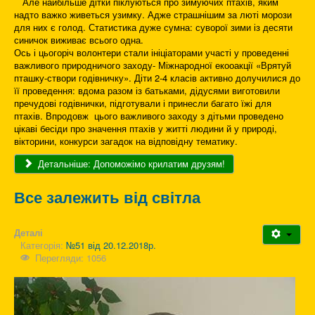
Але найбільше дітки піклуються про зимуючих птахів, яким
надто важко живеться узимку. Адже страшнішим за люті морози
для них є голод. Статистика дуже сумна: суворої зими із десяти
синичок виживає всього одна.
Ось і цьогоріч волонтери стали ініціаторами участі у проведенні
важливого природничого заходу- Міжнародної екооакції «Врятуй
пташку-створи годівничку». Діти 2-4 класів активно долучилися до
її проведення: вдома разом із батьками, дідусями виготовили
пречудові годівнички, підготували і принесли багато їжі для
птахів. Впродовж цього важливого заходу з дітьми проведено
цікаві бесіди про значення птахів у житті людини й у природі,
вікторини, конкурси загадок на відповідну тематику.
Детальніше: Допоможімо крилатим друзям!
Все залежить від світла
Деталі
Категорія:
№51 від 20.12.2018р.
Перегляди: 1056