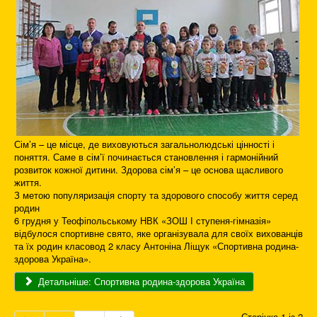
Сім’я – це місце, де виховуються загальнолюдські цінності і
поняття. Саме в сім’ї починається становлення і гармонійний
розвиток кожної дитини. Здорова сім’я – це основа щасливого
життя.
З метою популяризація спорту та здорового способу життя серед
родин
6 грудня у Теофіпольському НВК «ЗОШ І ступеня-гімназія»
відбулося спортивне свято, яке організувала для своїх вихованців
та їх родин класовод 2 класу Антоніна Ліщук «Спортивна родина-
здорова Україна».
Детальніше: Спортивна родина-здорова Україна
Сторінка 1 із 2