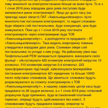
тому монополії на електропостачання більше не може бути. То ж з
1 січня 2019 року впродовж двох років поступово буде
змінюватися ринок електроенергії. Якщо до цього часу (на
прикладі нашої області) ПАТ «Хмельницькобленерго» було
монополістом постачання електроенергії, то надалі споживач
буде обирати собі постачальника, буде конкуренція, ціна буде
знижуватися. Поки що з 1 січня 2019 року постачати
електроенергію через електромережі буде ТОВ
«Хмельницькенергозбут», а розподіляти та продавати – АТ
«Хмельницькобленерго». Така модель енергоринку повинна
утвердитися впродовж двох років. Споживач обере собі
постачальника та укладе з ним угоду. На районному рівні наш
Теофіпольський РЕМ залишається працювати, виконувати своїх
функції – обслуговувати 420 кілометрів електроліній напругою 10
кіловольт, 510 кілометрів напругою 0,4 кіловольт, 223
трансформаторних підстанцій, забезпечувати безперебійне
постачання електроенергією 421 юридичних та більше 10000
тисяч побутових споживачів. Що зміниться: споживачі будуть
розраховуватися за спожиту електроенергію з ТОВ
«Хмельницькенергозбут», в нашому сервісному центрі каса буде
працювати по 26 грудня включно, а з 1 січня 2019 року готівковий
розрахунок буде припинено, буде встановлений платіжний
термінал, операції будуть здійснюватися без комісії. З
споживачами будуть працювати інженер, оператор та
консультант, то ж ніяких незручностей не виникатиме. Та ще раз