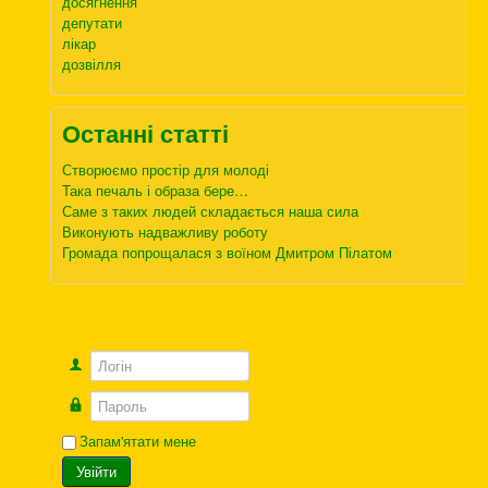
досягнення
депутати
лікар
дозвілля
Останні статті
Створюємо простір для молоді
Така печаль і образа бере…
Саме з таких людей складається наша сила
Виконують надважливу роботу
Громада попрощалася з воїном Дмитром Пілатом
Логін
Пароль
Запам'ятати мене
Увійти