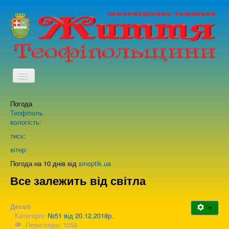
TPL_PROTOSTAR_TOGGLE_MENU
Погода
Головна
Теофіполь
вологість:
Архів випусків газети
тиск:
вітер:
Про нас
Погода на 10 днів від
sinoptik.ua
Все залежить від світла
Зворотній зв'язок
Деталі
Категорія:
№51 від 20.12.2018р.
Перегляди: 1059