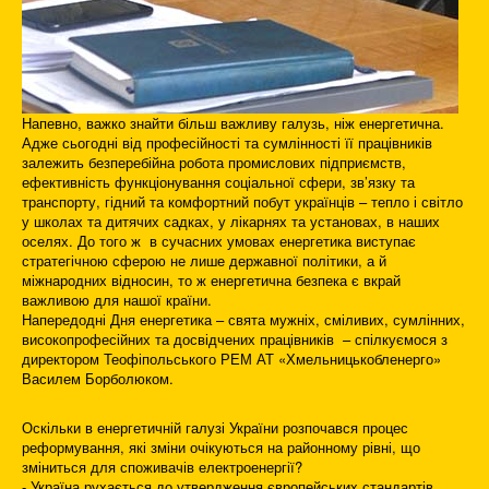
Напевно, важко знайти більш важливу галузь, ніж енергетична.
Адже сьогодні від професійності та сумлінності її працівників
залежить безперебійна робота промислових підприємств,
ефективність функціонування соціальної сфери, зв’язку та
транспорту, гідний та комфортний побут українців – тепло і світло
у школах та дитячих садках, у лікарнях та установах, в наших
оселях. До того ж в сучасних умовах енергетика виступає
стратегічною сферою не лише державної політики, а й
міжнародних відносин, то ж енергетична безпека є вкрай
важливою для нашої країни.
Напередодні Дня енергетика – свята мужніх, сміливих, сумлінних,
високопрофесійних та досвідчених працівників – спілкуємося з
директором Теофіпольського РЕМ АТ «Хмельницькобленерго»
Василем Борболюком.
Оскільки в енергетичній галузі України розпочався процес
реформування, які зміни очікуються на районному рівні, що
зміниться для споживачів електроенергії?
- Україна рухається до утвердження європейських стандартів,