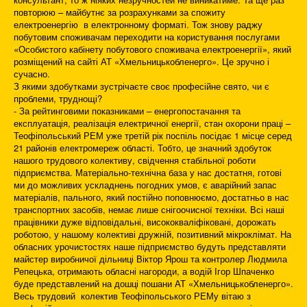
повторюю – майбутнє за розрахунками за спожиту
електроенергію в електронному форматі. Тож знову раджу
побутовим споживачам переходити на користування послугами
«Особистого кабінету побутового споживача електроенергії», який
розміщений на сайті АТ «Хмельницькобленерго». Це зручно і
сучасно.
З якими здобутками зустрічаєте своє професійне свято, чи є
проблеми, труднощі?
- За рейтинговими показниками – енергопостачання та
експлуатація, реалізація електричної енергії, стан охорони праці –
Теофіпольський РЕМ уже третій рік поспіль посідає 1 місце серед
21 районів електромереж області. Тобто, це значний здобуток
нашого трудового колективу, свідчення стабільної роботи
підприємства. Матеріально-технічна база у нас достатня, готові
ми до можливих ускладнень погодних умов, є аварійний запас
матеріалів, пального, який постійно поповнюємо, достатньо в нас
транспортних засобів, немає лише снігоочисної техніки. Всі наші
працівники дуже відповідальні, висококваліфіковані, дорожать
роботою, у нашому колективі дружній, позитивний мікроклімат. На
обласних урочистостях наше підприємство будуть представляти
майстер виробничої дільниці Віктор Ярош та контролер Людмила
Репецька, отримають обласні нагороди, а водій Ігор Шпаченко
буде представлений на дошці пошани АТ «Хмельницькобленерго».
Весь трудовий колектив Теофіпольського РЕМу вітаю з