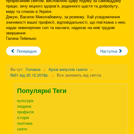
професійним святом, висловлюю щиру подяку за самовіддану
працю, зичу міцного здоров’я, родинного щастя та добробуту,
миру та спокою в Україні.
Дякую, Василю Миколайовичу, за розмову. Хай усвідомлення
значимості вашої професії, відповідальності, що пов’язана з нею,
надає невичерпних сил та наснаги, надихає на нові трудові
звершення.
Галина Тебенько
Попередня
Наступна
Ви тут:
Головна
Архів випусків газети
№51 від 20.12.2018р.
Все залежить від світла
Популярні Теги
культура
людина
професія
історія
політика
свято