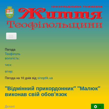
TPL_PROTOSTAR_TOGGLE_MENU
Погода
Головна
Теофіполь
вологість:
Архів випусків газети
тиск:
вітер:
Про нас
Погода на 10 днів від
sinoptik.ua
"Відмінний прикордонник" "Малюк"
Зворотній зв'язок
виконав свій обов'язок
Деталі