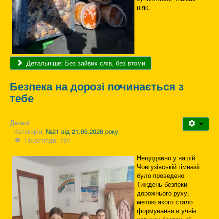
ніяк.
Детальніше: Без зайвих слів, без втоми
Безпека на дорозі починається з
тебе
Деталі
Категорія:
№21 від 21.05.2026 року
Перегляди: 101
Нещодавно у нашій
Човгузівській гімназії
було проведено
Тиждень безпеки
дорожнього руху,
метою якого стало
формування в учнів