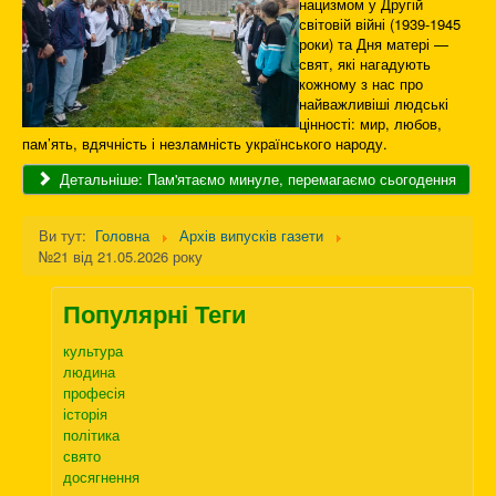
нацизмом у Другій
світовій війні (1939-1945
роки) та Дня матері —
свят, які нагадують
кожному з нас про
найважливіші людські
цінності: мир, любов,
пам’ять, вдячність і незламність українського народу.
Детальніше: Пам'ятаємо минуле, перемагаємо сьогодення
Ви тут:
Головна
Архів випусків газети
№21 від 21.05.2026 року
Популярні Теги
культура
людина
професія
історія
політика
свято
досягнення