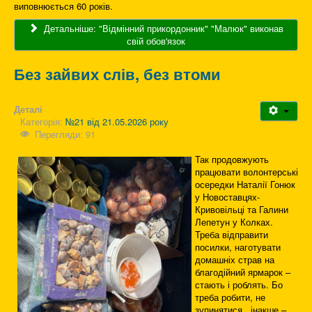
виповнюється 60 років.
Детальніше: "Відмінний прикордонник" "Малюк" виконав
свій обов'язок
Без зайвих слів, без втоми
Деталі
Категорія:
№21 від 21.05.2026 року
Перегляди: 91
Так продовжують
працювати волонтерські
осередки Наталії Гонюк
у Новоставцях-
Кривовільці та Галини
Лепетун у Колках.
Треба відправити
посилки, наготувати
домашніх страв на
благодійний ярмарок –
стають і роблять. Бо
треба робити, не
зупинятися, інакше –