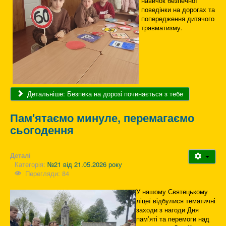
навичок безпечної
поведінки на дорогах та
попередження дитячого
травматизму.
Детальніше: Безпека на дорозі починається з тебе
Пам'ятаємо минуле, перемагаємо
сьогодення
Деталі
Категорія:
№21 від 21.05.2026 року
Перегляди: 84
У нашому Святецькому
ліцеї відбулися тематичні
заходи з нагоди Дня
пам’яті та перемоги над