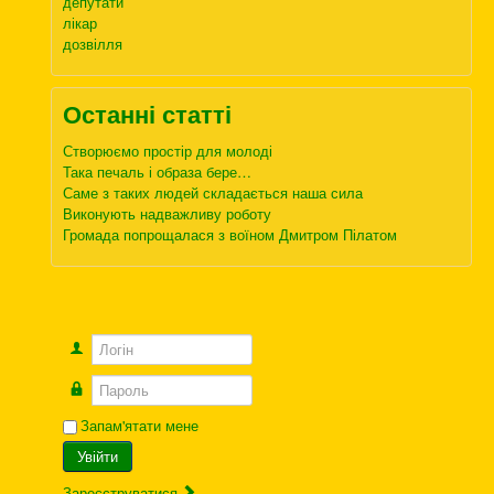
депутати
лікар
дозвілля
Останні статті
Створюємо простір для молоді
Така печаль і образа бере…
Саме з таких людей складається наша сила
Виконують надважливу роботу
Громада попрощалася з воїном Дмитром Пілатом
Логін
Пароль
Запам'ятати мене
Увійти
Зареєструватися