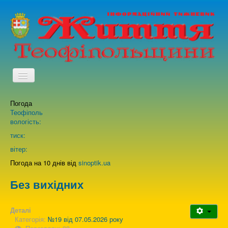
TPL_PROTOSTAR_TOGGLE_MENU
Погода
Головна
Теофіполь
вологість:
Архів випусків газети
тиск:
вітер:
Про нас
Погода на 10 днів від
sinoptik.ua
Без вихідних
Зворотній зв'язок
Деталі
Категорія:
№19 від 07.05.2026 року