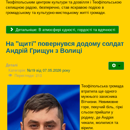
Теофіпольським центром культури та дозвілля і Теофіпольською
селищною радою, безперечно, став яскравою подією в
громадському та культурно-мистецькому житті громади.
Детальніше: В атмосфері єдності, гордості та вдячності
На "щиті" повернувся додому солдат
Андрій Грищун з Волиці
Деталі
Категорія:
№19 від 07.05.2026 року
Перегляди: 213
Теофіпольська громада
втратила ще одного
мужнього захисника
Вітчизни. Невимовне
горе, пекучий біль, гіркі
сльози прийшли у
родину, де Андрія
чекали, молилися та
вірили.