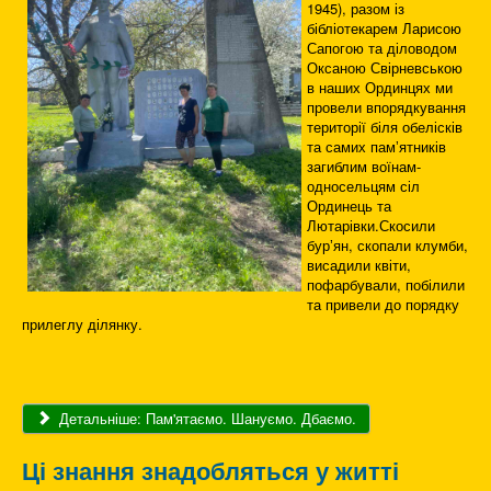
1945), разом із
бібліотекарем Ларисою
Сапогою та діловодом
Оксаною Свірневською
в наших Ординцях ми
провели впорядкування
території біля обелісків
та самих памʼятників
загиблим воїнам-
односельцям сіл
Ординець та
Лютарівки.Скосили
бурʼян, скопали клумби,
висадили квіти,
пофарбували, побілили
та привели до порядку
прилеглу ділянку.
Детальніше: Пам'ятаємо. Шануємо. Дбаємо.
Ці знання знадобляться у житті