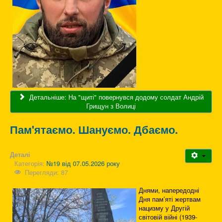
Детальніше: На "щиті" повернувся додому солдат Андрій
Грищун з Волиці
Пам'ятаємо. Шануємо. Дбаємо.
Деталі
Категорія:
№19 від 07.05.2026 року
Перегляди: 87
Днями, напередодні
Дня пам’яті жертвам
нацизму у Другій
світовій війні (1939-