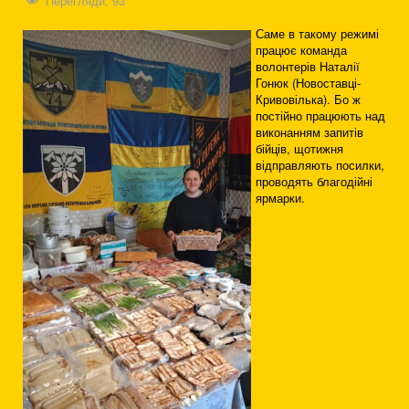
Перегляди: 93
Саме в такому режимі
працює команда
волонтерів Наталії
Гонюк (Новоставці-
Кривовілька). Бо ж
постійно працюють над
виконанням запитів
бійців, щотижня
відправляють посилки,
проводять благодійні
ярмарки.