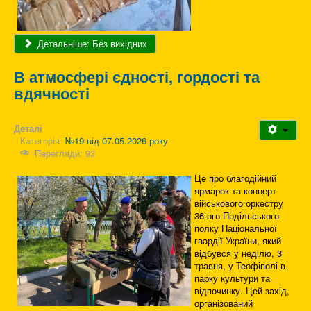
Детальніше: Без вихідних
В атмосфері єдності, гордості та
вдячності
Деталі
Категорія:
№19 від 07.05.2026 року
Перегляди: 93
Це про благодійний
ярмарок та концерт
військового оркестру
36-ого Подільського
полку Національної
гвардії України, який
відбувся у неділю, 3
травня, у Теофіполі в
парку культури та
відпочинку. Цей захід,
організований