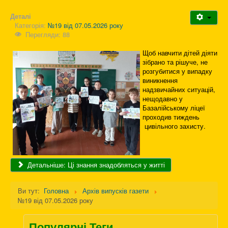
Деталі
Категорія:
№19 від 07.05.2026 року
Перегляди: 88
Щоб навчити дітей діяти
зібрано та рішуче, не
розгубитися у випадку
виникнення
надзвичайних ситуацій,
нещодавно у
Базалійському ліцеї
проходив тиждень
цивільного захисту.
Детальніше: Ці знання знадобляться у житті
Ви тут:
Головна
Архів випусків газети
№19 від 07.05.2026 року
Популярні Теги