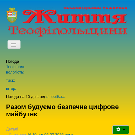
TPL_PROTOSTAR_TOGGLE_MENU
Погода
Головна
Теофіполь
вологість:
Архів випусків газети
тиск:
вітер:
Про нас
Погода на 10 днів від
sinoptik.ua
Разом будуємо безпечне цифрове
майбутнє
Зворотній зв'язок
Деталі
Категорія:
№10 від 05.03.2026 року