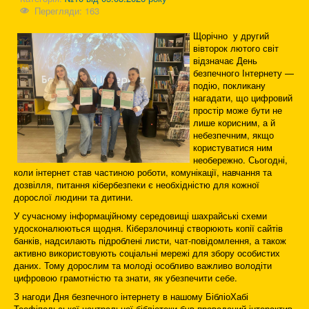
Перегляди: 163
Щорічно у другий
вівторок лютого світ
відзначає День
безпечного Інтернету —
подію, покликану
нагадати, що цифровий
простір може бути не
лише корисним, а й
небезпечним, якщо
користуватися ним
необережно. Сьогодні,
коли інтернет став частиною роботи, комунікації, навчання та
дозвілля, питання кібербезпеки є необхідністю для кожної
дорослої людини та дитини.
У сучасному інформаційному середовищі шахрайські схеми
удосконалюються щодня. Кіберзлочинці створюють копії сайтів
банків, надсилають підроблені листи, чат-повідомлення, а також
активно використовують соціальні мережі для збору особистих
даних. Тому дорослим та молоді особливо важливо володіти
цифровою грамотністю та знати, як убезпечити себе.
З нагоди Дня безпечного інтернету в нашому БібліоХабі
Теофіпольської центральної бібліотеки був проведений інтерактив