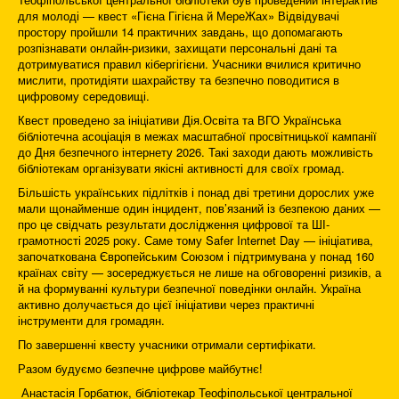
для молоді — квест «Гієна Гігієна й МереЖах» Відвідувачі
простору пройшли 14 практичних завдань, що допомагають
розпізнавати онлайн-ризики, захищати персональні дані та
дотримуватися правил кібергігієни. Учасники вчилися критично
мислити, протидіяти шахрайству та безпечно поводитися в
цифровому середовищі.
Квест проведено за ініціативи Дія.Освіта та ВГО Українська
бібліотечна асоціація в межах масштабної просвітницької кампанії
до Дня безпечного інтернету 2026. Такі заходи дають можливість
бібліотекам організувати якісні активності для своїх громад.
Більшість українських підлітків і понад дві третини дорослих уже
мали щонайменше один інцидент, пов’язаний із безпекою даних —
про це свідчать результати дослідження цифрової та ШІ-
грамотності 2025 року. Саме тому Safer Internet Day — ініціатива,
започаткована Європейським Союзом і підтримувана у понад 160
країнах світу — зосереджується не лише на обговоренні ризиків, а
й на формуванні культури безпечної поведінки онлайн. Україна
активно долучається до цієї ініціативи через практичні
інструменти для громадян.
По завершенні квесту учасники отримали сертифікати.
Разом будуємо безпечне цифрове майбутнє!
Анастасія Горбатюк, бібліотекар Теофіпольської центральної