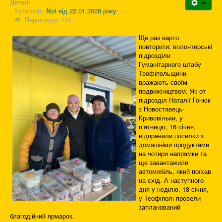
Деталі
Категорія:
№4 від 22.01.2026 року
Перегляди: 174
Ще раз варто
повторити: волонтерські
підрозділи
Гуманітарного штабу
Теофіпольщини
вражають своїм
подвижництвом. Як от
підрозділ Наталії Гонюк
з Новоставець-
Кривовільки, у
п’ятницю, 16 січня,
відправили посилки з
домашніми продуктами
на чотири напрямки та
ще завантажили
автомобіль, який поїхав
на схід. А наступного
дня у неділю, 18 січня,
у Теофіполі провели
запланований
благодійний ярмарок.