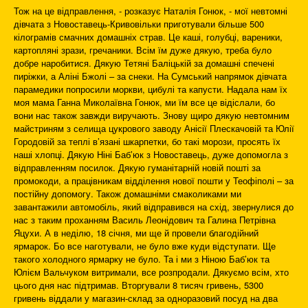
Тож на це відправлення, - розказує Наталія Гонюк, - мої невтомні
дівчата з Новоставець-Кривовільки приготували більше 500
кілограмів смачних домашніх страв. Це каші, голубці, вареники,
картопляні зрази, гречаники. Всім їм дуже дякую, треба було
добре наробитися. Дякую Тетяні Баліцькій за домашні спечені
пиріжки, а Аліні Бжолі – за снеки. На Сумський напрямок дівчата
парамедики попросили моркви, цибулі та капусти. Надала нам їх
моя мама Ганна Миколаївна Гонюк, ми їм все це відіслали, бо
вони нас також завжди виручають. Знову щиро дякую невтомним
майстриням з селища цукрового заводу Анісії Плескачовій та Юлії
Городовій за теплі в’язані шкарпетки, бо такі морози, просять їх
наші хлопці. Дякую Ніні Баб’юк з Новоставець, дуже допомогла з
відправленням посилок. Дякую гуманітарній новій пошті за
промокоди, а працівникам відділення нової пошти у Теофіполі – за
постійну допомогу. Також домашніми смаколиками ми
завантажили автомобіль, який відправився на схід, звернулися до
нас з таким проханням Василь Леонідович та Галина Петрівна
Яцухи. А в неділю, 18 січня, ми ще й провели благодійний
ярмарок. Бо все наготували, не було вже куди відступати. Ще
такого холодного ярмарку не було. Та і ми з Ніною Баб’юк та
Юлієм Вальчуком витримали, все розпродали. Дякуємо всім, хто
цього дня нас підтримав. Вторгували 8 тисяч гривень, 5300
гривень віддали у магазин-склад за одноразовий посуд на два