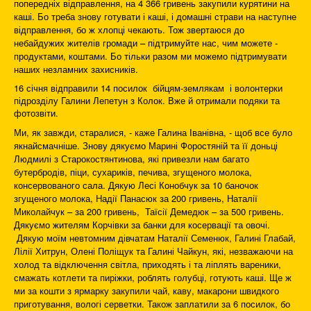
попередніх відправлення, на 4 366 гривень закупили курятини на
каші. Бо треба знову готувати і каші, і домашні страви на наступне
відправлення, бо ж хлопці чекають. Тож звертаюся до
небайдужих жителів громади – підтримуйте нас, чим можете -
продуктами, коштами. Бо тільки разом ми можемо підтримувати
наших незламних захисників.
16 січня відправили 14 посилок бійцям-землякам і волонтерки
підрозділу Галини Лепетун з Колок. Вже й отримали подяки та
фотозвіти.
Ми, як завжди, старалися, - каже Галина Іванівна, - щоб все було
якнайсмачніше. Знову дякуємо Марині Форостяній та її доньці
Людмилі з Старокостянтинова, які привезли нам багато
бутербродів, піци, сухариків, печива, згущеного молока,
консервованого сала. Дякую Лесі Конобчук за 10 баночок
згущеного молока, Надії Панасюк за 200 гривень, Наталії
Миколайчук – за 200 гривень, Таїсії Демедюк – за 500 гривень.
Дякуємо жителям Корчівки за банки для косервації та овочі.
Дякую моїм невтомним дівчатам Наталії Семенюк, Галині Глабай,
Лілії Хитрун, Олені Поліщук та Галині Чайкун, які, незважаючи на
холод та відключення світла, приходять і та ліплять вареники,
смажать котлети та пиріжки, роблять голубці, готують каші. Ще ж
ми за кошти з ярмарку закупили чай, каву, макарони швидкого
приготування, вологі серветки. Також заплатили за 6 посилок, бо