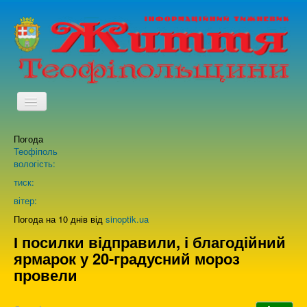
TPL_PROTOSTAR_TOGGLE_MENU
Погода
Головна
Теофіполь
вологість:
Архів випусків газети
тиск:
вітер:
Про нас
Погода на 10 днів від
sinoptik.ua
І посилки відправили, і благодійний
ярмарок у 20-градусний мороз
Зворотній зв'язок
провели