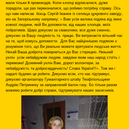
мали тільки 8 промокодів. Коли хлопці відписалися, дуже
пораділи, ще раз переконалися, що робимо потрібну справу. Ось
що нам написав боєць Сергій Іванюк із селища цукрового заводу,
він на Запорізькому напрямку: « Вам усім велика подяка від імені
кожної людини, якій Ви допомогли, від наших хлопців, моїх
побратимів. Щиро дякуємо за смаколики, все дуже смачно,
дякуємо за Вашу людяність та працю. Ви витрачаєте вільний час
на те, щоб комусь допомогти. Для Вас найціннішою подякою є
розуміння того, що Ви реально можете врятувати людське життя.
Нехай Ваша доброта повернеться до Вас сторицею. Низький
уклін усім небайдужим людям, завдяки яким наш народ стоїть і
переможе! Доземний уклін Вам, дорогі волонтери, за
небайдужість та добросердечність! Слава Україні!!!». Тож ми і
надалі будемо це робити. Дякуємо всім, хто нас підтримує,
дякуємо організатору Гуманітарного штабу Теофіпольщини
Андрію Петринюку за заправлений балон газу. Бо тільки разом
можемо робити добрі справи, підтримувати наших захисників.