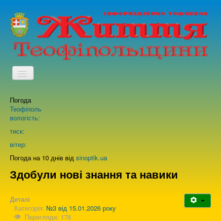
TPL_PROTOSTAR_TOGGLE_MENU
Погода
Головна
Теофіполь
вологість:
Архів випусків газети
тиск:
вітер:
Про нас
Погода на 10 днів від
sinoptik.ua
Здобули нові знання та навики
Зворотній зв'язок
Деталі
Категорія:
№3 від 15.01.2026 року
Перегляди: 176