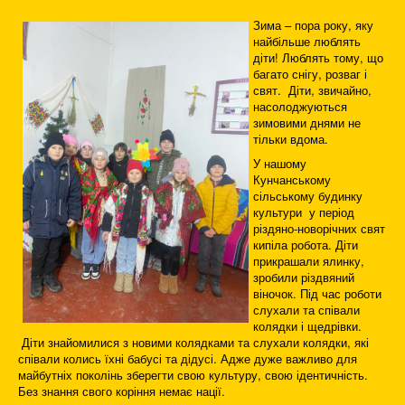
Зима – пора року, яку
найбільше люблять
діти! Люблять тому, що
багато снігу, розваг і
свят. Діти, звичайно,
насолоджуються
зимовими днями не
тільки вдома.
У нашому
Кунчанському
сільському будинку
культури у період
різдяно-новорічних свят
кипіла робота. Діти
прикрашали ялинку,
зробили різдвяний
віночок. Під час роботи
слухали та співали
колядки і щедрівки.
Діти знайомилися з новими колядками та слухали колядки, які
співали колись їхні бабусі та дідусі. Адже дуже важливо для
майбутніх поколінь зберегти свою культуру, свою ідентичність.
Без знання свого коріння немає нації.