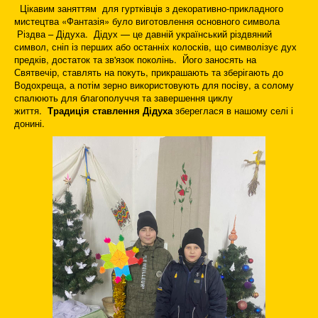
Цікавим заняттям для гуртківців з декоративно-прикладного
мистецтва «Фантазія» було виготовлення основного символа
Різдва – Дідуха. Дідух — це давній український різдвяний
символ, сніп із перших або останніх колосків, що символізує дух
предків, достаток та зв'язок поколінь. Його заносять на
Святвечір, ставлять на покуть, прикрашають та зберігають до
Водохреща, а потім зерно використовують для посіву, а солому
спалюють для благополуччя та завершення циклу
життя.
Традиція ставлення Дідуха
збереглася в нашому селі і
донині.