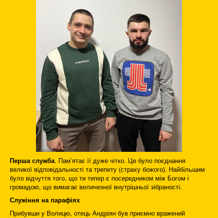
Перша служба
. Пам’ятає її дуже чітко. Це було поєднання
великої відповідальності та трепету (страху божого). Найбільшим
було відчуття того, що ти тепер є посередником між Богом і
громадою, що вимагає величезної внутрішньої зібраності.
Служіння на парафіях
Прибувши у Волицю, отець Андріян був приємно вражений