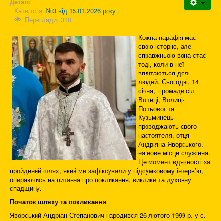
Деталі
Категорія:
№3 від 15.01.2026 року
Перегляди: 310
Кожна парафія має
свою історію, але
справжньою вона стає
тоді, коли в неї
вплітаються долі
людей. Сьогодні, 14
січня, громади сіл
Волиці, Волиці-
Польової та
Кузьминець
проводжають свого
настоятеля, отця
Андріяна Яворського,
на нове місце служіння.
Це момент вдячності за
пройдений шлях, який ми зафіксували у підсумковому інтерв’ю,
опираючись на питання про покликання, виклики та духовну
спадщину.
Початок шляху та покликання
Яворський Андріан Степанович народився 26 лютого 1999 р. у с.