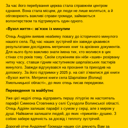
За час його перебування церква стала справжнім центром
єднання. Вона стала місцем, де люди не лише моляться, а й
обговорюють важливі справи громади, займаються
волонтерством та підтримують один одного.
«Вузол життя»: зв’язок із минулим
Отець Андріян виявив неабияку повагу до історичного минулого
нашого села. Під час наших зустрічей він завжди цікавився
результатами досліджень метричних книг та архівних документів.
Для нього було важливо знати імена тих, хто молився в цих
стінах сто років тому. Своїм служінням він ніби «зшив» розірвану
нитку часу, ставши гідним наступником шарлаївських пастирів
минулого. Завжди відгукувався на прохання та приходив на
допомогу. За його підтримки у 2025 р. на світ з’явилися дві книги
«Вузол життя. Метричні книги села Шарлаївки (Волиці)
Хмельницької області», до яких отець писав передмови.
Переведення та майбутнє
Уже цієї неділі отець відправить першу літургію як настоятель
парафії Симеона Стовпника у селі Суходоли Волинської області.
Отець Адріян залишає парафії з сумом у серці, але з миром у
душі. Найважче залишати людей, до яких «прикипів» душею. З
собою забере вдячність за досвід і теплоту зустрічей.
Дорогий отче Андріяне! Громади наших сіл дякують Вам за