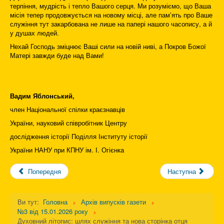
терпіння, мудрість і тепло Вашого серця. Ми розуміємо, що Ваша
місія тепер продовжується на новому місці, але пам’ять про Ваше
служіння тут закарбована не лише на папері нашого часопису, а й
у душах людей.
Нехай Господь зміцнює Ваші сили на новій ниві, а Покров Божої
Матері завжди буде над Вами!
Вадим Яблонський,
член Національної спілки краєзнавців
України, науковий співробітник Центру
дослідження історії Поділля Інституту історії
України НАНУ при КПНУ ім. І. Огієнка
Попередня
Наступна
Ви тут:
Головна
Архів випусків газети
№3 від 15.01.2026 року
Духовний літопис: шлях служіння та нова сторінка отця