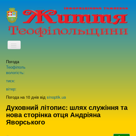
TPL_PROTOSTAR_TOGGLE_MENU
Погода
Головна
Теофіполь
вологість:
Архів випусків газети
тиск:
вітер:
Про нас
Погода на 10 днів від
sinoptik.ua
Духовний літопис: шлях служіння та
нова сторінка отця Андріяна
Зворотній зв'язок
Яворського