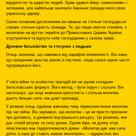
відкритістю та щирістю людей. Храм здався йому «намоленим» і
затишним, але найбільше зачепило бажання громади мати свою
українську церкву.
Своїм головним досягненням він вважає не стільки господарські
справи, скільки єдність громади. Те, що люди змогли спокійно, з
молитвою на вустах перейти до Православної Церкви України,
згуртуватися та відчути себе господарями у своєму храмі.
Духовне батьківство та стосунки з людьми
Отець зазначає, що навчився від парафіян впевненості. Він каже,
що священник зростає разом із паствою: люди своєю вірою часто
підтримували його.
У часи війни та особистих трагедій він не шукав складних
богословських формул. Його метод ‒ бути поруч і слухати. Він
наголошує, що іноді мовчазна присутність і спільна молитва
дають більше сили, ніж довгі проповіді.
У розмові отець піднімає важливу тему переосмислення молитви
під час війни. Він зауважує, що молитва ‒ це не просто прохання
про допомогу, а джерело внутрішнього ресурсу. Це розмова, яка
дає спокій розуму та силу рукам. Однак віра, на думку отця,
обов’язково має підкріплюватися діями. «Молитва дає нам силу
діяти, а наші дії стають живою молитвою», ‒ підкреслює він.