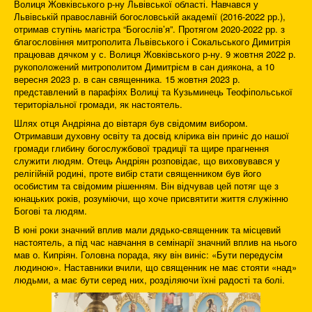
Волиця Жовківського р-ну Львівської області. Навчався у
Львівській православній богословській академії (2016-2022 рр.),
отримав ступінь магістра “Богослів’я”. Протягом 2020-2022 рр. з
благословіння митрополита Львівського і Сокальського Димитрія
працював дячком у с. Волиця Жовківського р-ну. 9 жовтня 2022 р.
рукоположений митрополитом Димитрієм в сан диякона, а 10
вересня 2023 р. в сан священника. 15 жовтня 2023 р.
представлений в парафіях Волиці та Кузьминець Теофіпольської
територіальної громади, як настоятель.
Шлях отця Андріяна до вівтаря був свідомим вибором.
Отримавши духовну освіту та досвід клірика він приніс до нашої
громади глибину богослужбової традиції та щире прагнення
служити людям. Отець Андріян розповідає, що виховувався у
релігійній родині, проте вибір стати священником був його
особистим та свідомим рішенням. Він відчував цей потяг ще з
юнацьких років, розуміючи, що хоче присвятити життя служінню
Богові та людям.
В юні роки значний вплив мали дядько-священник та місцевий
настоятель, а під час навчання в семінарії значний вплив на нього
мав о. Кипріян. Головна порада, яку він виніс: «Бути передусім
людиною». Наставники вчили, що священник не має стояти «над»
людьми, а має бути серед них, розділяючи їхні радості та болі.