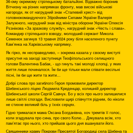
36-ому окремому стрілецькому батальйоні. Відважно боронив
Вітчизну на різних напрямках фронту, мав високі військові
нагороди, як от нагрудний знак «Сталевий хрест» від
головнокомандуючого Збройними Силами України Валерія
Залужного, нагрудний знак від міністра оборони України Олексія
Рєзнікова «За зразкову службу», нагрудний знак «Честь і слава».
Командир стрілецького взводу, молодший сержант Микола
Семенюк загинув 13 травня 2024 року біля населеного пункту
Кам’янка на Харківському напрямку.
Як гірко, як несправедливо, – зокрема казала у своєму виступі
присутня на заході заступниця Теофіпольського селищного
голови Валентина Бабак, - що гинуть такі молоді хлопці, у яких
життя лише починалося. Їм би ще тільки мали співати весільні
пісні, їм би ще жити та жити…
Добрі слова про загиблого Героя промовили директор
Шибенського ліцею Людмила Креденцар, колишній директор
Шибенської школи Сергій Савчук. Бо у всіх про нього залишилися
лише світлі спогади. Висловили щирі співчуття рідним, бо ніколи
не стихне великий біль у їхніх серцях.
Гідно трималася мама Оксана Богданівна, хоч тремтів її голос,
коли згадувала про сина, про свого Колю… Дякувала всім, хто
пам’ятає про нього, хто прийшов цього дня вшанувати його.
Священники храму Покрови Пресвятої Богородиці села Шибена та