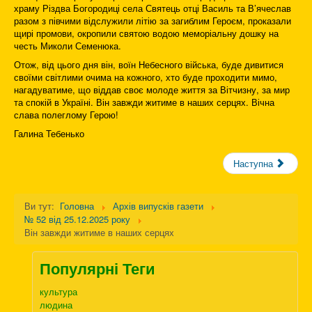
храму Різдва Богородиці села Святець отці Василь та В’ячеслав
разом з півчими відслужили літію за загиблим Героєм, проказали
щирі промови, окропили святою водою меморіальну дошку на
честь Миколи Семенюка.
Отож, від цього дня він, воїн Небесного війська, буде дивитися
своїми світлими очима на кожного, хто буде проходити мимо,
нагадуватиме, що віддав своє молоде життя за Вітчизну, за мир
та спокій в Україні. Він завжди житиме в наших серцях. Вічна
слава полеглому Герою!
Галина Тебенько
Наступна
Ви тут:
Головна
Архів випусків газети
№ 52 від 25.12.2025 року
Він завжди житиме в наших серцях
Популярні Теги
культура
людина