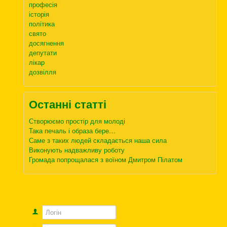
професія
історія
політика
свято
досягнення
депутати
лікар
дозвілля
Останні статті
Створюємо простір для молоді
Така печаль і образа бере…
Саме з таких людей складається наша сила
Виконують надважливу роботу
Громада попрощалася з воїном Дмитром Пілатом
Логін