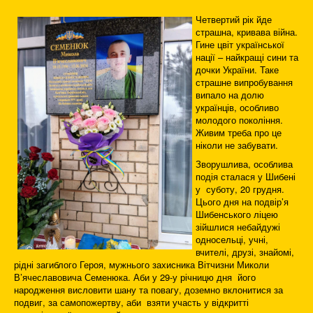
Четвертий рік йде
страшна, кривава війна.
Гине цвіт української
нації – найкращі сини та
дочки України. Таке
страшне випробування
випало на долю
українців, особливо
молодого покоління.
Живим треба про це
ніколи не забувати.
Зворушлива, особлива
подія сталася у Шибені
у суботу, 20 грудня.
Цього дня на подвір’я
Шибенського ліцею
зійшлися небайдужі
односельці, учні,
вчителі, друзі, знайомі,
рідні загиблого Героя, мужнього захисника Вітчизни Миколи
В’ячеславовича Семенюка. Аби у 29-у річницю дня його
народження висловити шану та повагу, доземно вклонитися за
подвиг, за самопожертву, аби взяти участь у відкритті