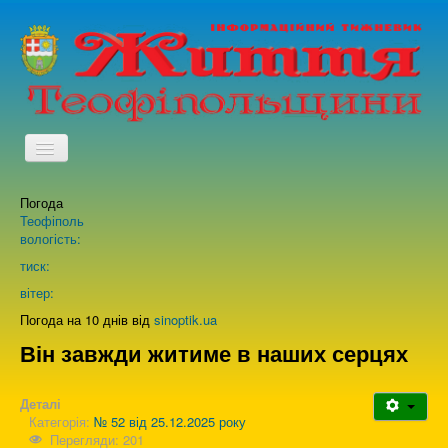
TPL_PROTOSTAR_TOGGLE_MENU
Погода
Головна
Теофіполь
вологість:
Архів випусків газети
тиск:
вітер:
Про нас
Погода на 10 днів від
sinoptik.ua
Він завжди житиме в наших серцях
Зворотній зв'язок
Деталі
Категорія:
№ 52 від 25.12.2025 року
Перегляди: 201