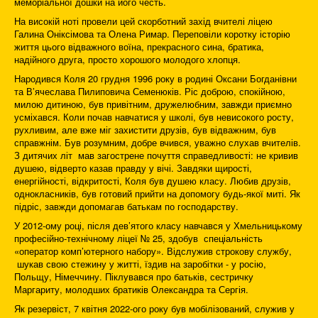
меморіальної дошки на його честь.
На високій ноті провели цей скорботний захід вчителі ліцею
Галина Оніксімова та Олена Римар. Переповіли коротку історію
життя цього відважного воїна, прекрасного сина, братика,
надійного друга, просто хорошого молодого хлопця.
Народився Коля 20 грудня 1996 року в родині Оксани Богданівни
та В’ячеслава Пилиповича Семенюків. Ріс доброю, спокійною,
милою дитиною, був привітним, дружелюбним, завжди приємно
усміхався. Коли почав навчатися у школі, був невисокого росту,
рухливим, але вже міг захистити друзів, був відважним, був
справжнім. Був розумним, добре вчився, уважно слухав вчителів.
З дитячих літ мав загострене почуття справедливості: не кривив
душею, відверто казав правду у вічі. Завдяки щирості,
енергійності, відкритості, Коля був душею класу. Любив друзів,
однокласників, був готовий прийти на допомогу будь-якої миті. Як
підріс, завжди допомагав батькам по господарству.
У 2012-ому році, після дев’ятого класу навчався у Хмельницькому
професійно-технічному ліцеї № 25, здобув спеціальність
«оператор комп’ютерного набору». Відслужив строкову службу,
шукав свою стежину у житті, їздив на заробітки - у росію,
Польщу, Німеччину. Піклувався про батьків, сестричку
Маргариту, молодших братиків Олександра та Сергія.
Як резервіст, 7 квітня 2022-ого року був мобілізований, служив у