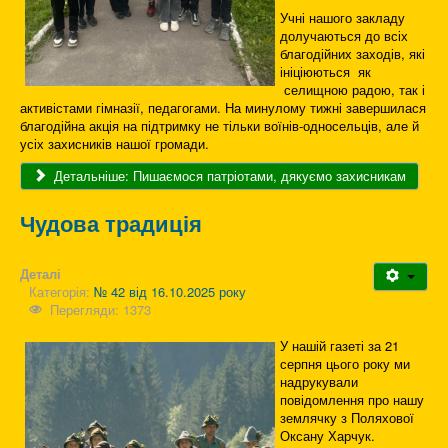
Учні нашого закладу
долучаються до всіх
благодійних заходів, які
ініціюються як
селищною радою, так і
активістами гімназії, педагогами. На минулому тижні завершилася
благодійна акція на підтримку не тільки воїнів-односельців, але й
усіх захисників нашої громади.
Детальніше: Пишаємося патріотами, дякуємо захисникам
Чудова традиція
Деталі
Категорія:
№ 42 від 16.10.2025 року
Перегляди: 1373
У нашій газеті за 21
серпня цього року ми
надрукували
повідомлення про нашу
землячку з Поляхової
Оксану Харчук.