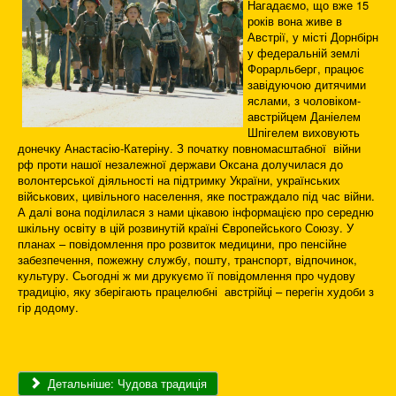
Нагадаємо, що вже 15
років вона живе в
Австрії, у місті Дорнбірн
у федеральній землі
Форарльберг, працює
завідуючою дитячими
яслами, з чоловіком-
австрійцем Даніелем
Шпігелем виховують
донечку Анастасію-Катеріну. З початку повномасштабної війни
рф проти нашої незалежної держави Оксана долучилася до
волонтерської діяльності на підтримку України, українських
військових, цивільного населення, яке постраждало під час війни.
А далі вона поділилася з нами цікавою інформацією про середню
шкільну освіту в цій розвинутій країні Європейського Союзу. У
планах – повідомлення про розвиток медицини, про пенсійне
забезпечення, пожежну службу, пошту, транспорт, відпочинок,
культуру. Сьогодні ж ми друкуємо її повідомлення про чудову
традицію, яку зберігають працелюбні австрійці – перегін худоби з
гір додому.
Детальніше: Чудова традиція