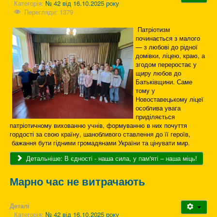
Категорія:
№ 42 від 16.10.2025 року
Перегляди: 1379
Патріотизм
починається з малого
— з любові до рідної
домівки, ліцею, краю, а
згодом переростає у
щиру любов до
Батьківщини. Саме
тому у
Новоставецькому ліцеї
особлива увага
приділяється
патріотичному вихованню учнів, формуванню в них почуття
гордості за свою країну, шанобливого ставлення до її героїв,
бажання бути гідними громадянами України та цінувати мир.
Детальніше: В єдності - наша сила, у пам'яті – наша міць!
Марно час не витрачають
Деталі
Категорія:
№ 42 від 16.10.2025 року