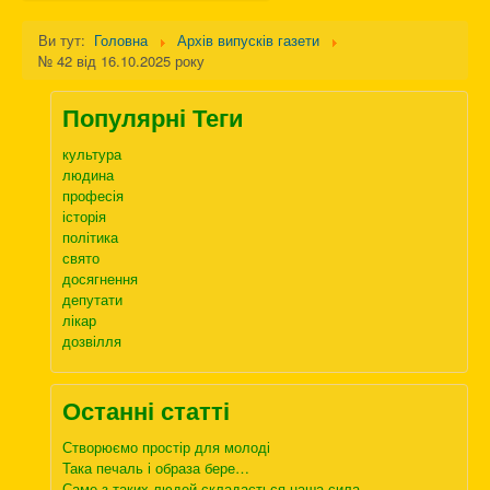
Ви тут:
Головна
Архів випусків газети
№ 42 від 16.10.2025 року
Популярні Теги
культура
людина
професія
історія
політика
свято
досягнення
депутати
лікар
дозвілля
Останні статті
Створюємо простір для молоді
Така печаль і образа бере…
Саме з таких людей складається наша сила