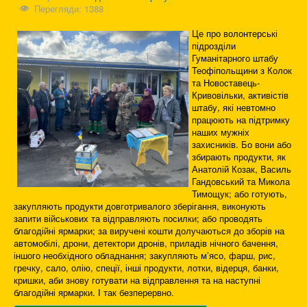
Перегляди: 1388
Це про волонтерські
підрозділи
Гуманітарного штабу
Теофіпольщини з Колок
та Новоставець-
Кривовільки, активістів
штабу, які невтомно
працюють на підтримку
наших мужніх
захисників. Бо вони або
збирають продукти, як
Анатолій Козак, Василь
Гандовський та Микола
Тимощук; або готують,
закупляють продукти довготривалого зберігання, виконують
запити військових та відправляють посилки; або проводять
благодійні ярмарки; за виручені кошти долучаються до зборів на
автомобілі, дрони, детектори дронів, приладів нічного бачення,
іншого необхідного обладнання; закупляють м’ясо, фарш, рис,
гречку, сало, олію, спеції, інші продукти, лотки, відерця, банки,
кришки, аби знову готувати на відправлення та на наступні
благодійні ярмарки. І так безперервно.