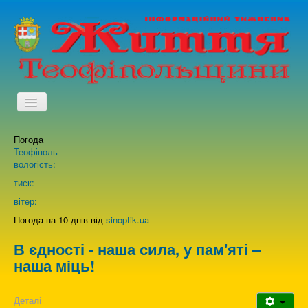
TPL_PROTOSTAR_TOGGLE_MENU
Погода
Головна
Теофіполь
вологість:
Архів випусків газети
тиск:
вітер:
Про нас
Погода на 10 днів від
sinoptik.ua
В єдності - наша сила, у пам'яті –
Зворотній зв'язок
наша міць!
Деталі