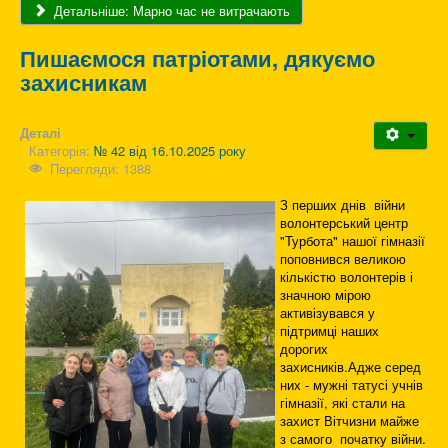
Детальніше: Марно час не витрачають
Пишаємося патріотами, дякуємо
захисникам
Деталі
Категорія:
№ 42 від 16.10.2025 року
Перегляди: 1388
З перших днів війни
волонтерський центр
"Турбота" нашої гімназії
поповнився великою
кількістю волонтерів і
значною мірою
активізувався у
підтримці наших
дорогих
захисників.Адже серед
них - мужні татусі учнів
гімназії, які стали на
захист Вітчизни майже
з самого початку війни.