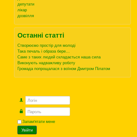
депутати
лікар
дозвілля
Останні статті
Створюємо простір для молоді
Така печаль і образа бере…
Саме з таких людей складається наша сила
Виконують надважливу роботу
Громада попрощалася з воїном Дмитром Пілатом
Логін
Пароль
Запам'ятати мене
Увійти