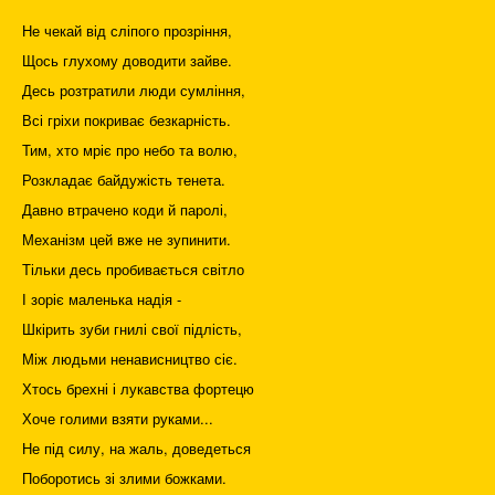
Не чекай від сліпого прозріння,
Щось глухому доводити зайве.
Десь розтратили люди сумління,
Всі гріхи покриває безкарність.
Тим, хто мріє про небо та волю,
Розкладає байдужість тенета.
Давно втрачено коди й паролі,
Механізм цей вже не зупинити.
Тільки десь пробивається світло
І зоріє маленька надія -
Шкірить зуби гнилі свої підлість,
Між людьми ненависництво сіє.
Хтось брехні і лукавства фортецю
Хоче голими взяти руками...
Не під силу, на жаль, доведеться
Поборотись зі злими божками.