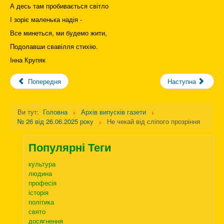
А десь там пробивається світло
І зоріє маленька надія -
Все минеться, ми будемо жити,
Подолавши свавілля стихію.
Інна Крупяк
Попередня
Наступна
Ви тут:
Головна
Архів випусків газети
№ 26 від 26.06.2025 року
Не чекай від сліпого прозріння
Популярні Теги
культура
людина
професія
історія
політика
свято
досягнення