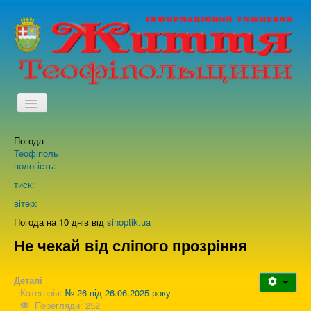
TPL_PROTOSTAR_TOGGLE_MENU
Погода
Головна
Теофіполь
вологість:
Архів випусків газети
тиск:
вітер:
Про нас
Погода на 10 днів від
sinoptik.ua
Не чекай від сліпого прозріння
Зворотній зв'язок
Деталі
Категорія:
№ 26 від 26.06.2025 року
Перегляди: 252