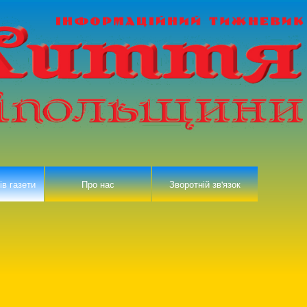
ів газети
Про нас
Зворотній зв'язок