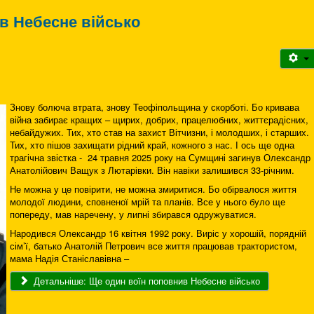
в Небесне військо
Знову болюча втрата, знову Теофіпольщина у скорботі. Бо кривава
війна забирає кращих – щирих, добрих, працелюбних, життєрадісних,
небайдужих. Тих, хто став на захист Вітчизни, і молодших, і старших.
Тих, хто пішов захищати рідний край, кожного з нас. І ось ще одна
трагічна звістка - 24 травня 2025 року на Сумщині загинув Олександр
Анатолійович Ващук з Лютарівки. Він навіки залишився 33-річним.
Не можна у це повірити, не можна змиритися. Бо обірвалося життя
молодої людини, сповненої мрій та планів. Все у нього було ще
попереду, мав наречену, у липні збирався одружуватися.
Народився Олександр 16 квітня 1992 року. Виріс у хорошій, порядній
сім’ї, батько Анатолій Петрович все життя працював трактористом,
мама Надія Станіславівна –
Детальніше: Ще один воїн поповнив Небесне військо