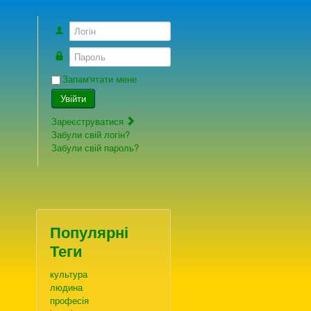
Логін
Пароль
Запам'ятати мене
Увійти
Зареєструватися
Забули свій логін?
Забули свій пароль?
Популярні
Теги
культура
людина
професія