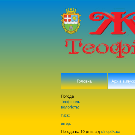
Головна
Архів випуск
Погода
Теофіполь
вологість:
тиск:
вітер:
Погода на 10 днів від
sinoptik.ua