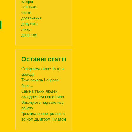
історія
політика
свято
досягнення
депутати
лікар
дозвілля
Останні статті
Створюємо простір для
молоді
Така печаль і образа
бере…
Саме з таких людей
складається наша сила
Виконують надважливу
роботу
Громада попрощалася з
воїном Дмитром Пілатом