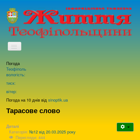
TPL_PROTOSTAR_TOGGLE_MENU
Погода
Головна
Теофіполь
вологість:
Архів випусків газети
тиск:
вітер:
Про нас
Погода на 10 днів від
sinoptik.ua
Тарасове слово
Зворотній зв'язок
Деталі
Категорія:
№12 від 20.03.2025 року
Перегляди: 444