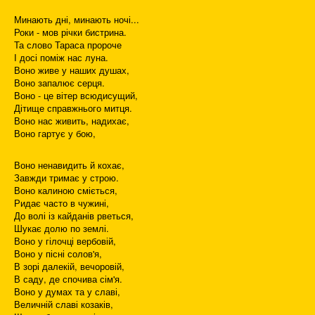
Минають дні, минають ночі...
Роки - мов річки бистрина.
Та слово Тараса пророче
І досі поміж нас луна.
Воно живе у наших душах,
Воно запалює серця.
Воно - це вітер всюдисущий,
Дітище справжнього митця.
Воно нас живить, надихає,
Воно гартує у бою,
Воно ненавидить й кохає,
Завжди тримає у строю.
Воно калиною сміється,
Ридає часто в чужині,
До волі із кайданів рветься,
Шукає долю по землі.
Воно у гілочці вербовій,
Воно у пісні солов'я,
В зорі далекій, вечоровій,
В саду, де спочива сім'я.
Воно у думах та у славі,
Величній славі козаків,