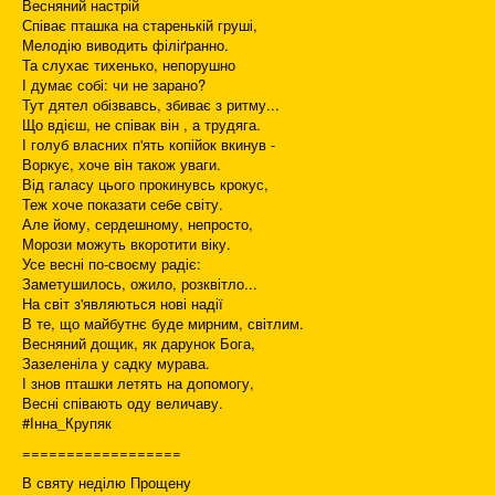
Весняний настрій
Співає пташка на старенькій груші,
Мелодію виводить філіґранно.
Та слухає тихенько, непорушно
І думає собі: чи не зарано?
Тут дятел обізвавсь, збиває з ритму...
Що вдієш, не співак він , а трудяга.
І голуб власних п'ять копійок вкинув -
Воркує, хоче він також уваги.
Від галасу цього прокинувсь крокус,
Теж хоче показати себе світу.
Але йому, сердешному, непросто,
Морози можуть вкоротити віку.
Усе весні по-своєму радіє:
Заметушилось, ожило, розквітло...
На світ з'являються нові надії
В те, що майбутнє буде мирним, світлим.
Весняний дощик, як дарунок Бога,
Зазеленіла у садку мурава.
І знов пташки летять на допомогу,
Весні співають оду величаву.
#Інна_Крупяк
==================
В святу неділю Прощену