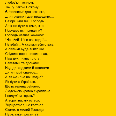
Любов'ю і теплом.
Так, у Законі Божому
Є "приписи" для кожного,
Для грішних і для праведних...
Безгрішний лиш Господь.
А як же бути з тими, хто
Порушує всі принципи?
Господь навчає кожного:
"Не вбий" і "не нашкодь"...
Не вбий... А скільки вбито вже...
А скільки буде вбито ще..
Свідомо ворог нищить нас,
Наш дух і нашу плоть.
Ракетами та дронами
Над дитсадками й школами
Дитячі мрії спалює...
А як же - "не нашкодь"?
Як бути з Україною,
Що встелена руїнами,
Людською кров'ю скроплена
І полум'ям горить?
А ворог насміхається,
Знущається, не кається...
Скажи, о милий Господи,
Ну як таке простить?