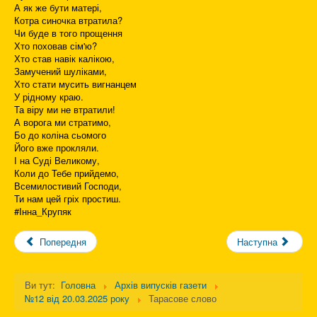
А як же бути матері,
Котра синочка втратила?
Чи буде в того прощення
Хто поховав сім'ю?
Хто став навік калікою,
Замучений шуліками,
Хто стати мусить вигнанцем
У рідному краю.
Та віру ми не втратили!
А ворога ми стратимо,
Бо до коліна сьомого
Його вже прокляли.
І на Суді Великому,
Коли до Тебе прийдемо,
Всемилостивий Господи,
Ти нам цей гріх простиш.
#Інна_Крупяк
Попередня
Наступна
Ви тут:
Головна
Архів випусків газети
№12 від 20.03.2025 року
Тарасове слово