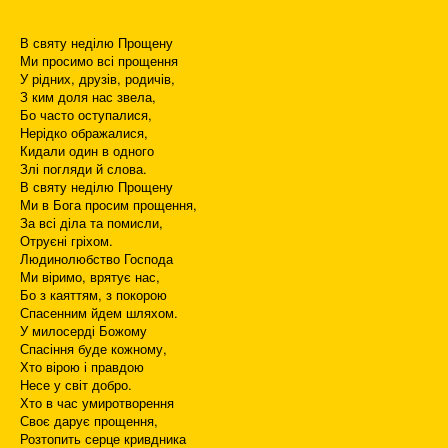
В святу неділю Прощену
Ми просимо всі прощення
У рідних, друзів, родичів,
З ким доля нас звела,
Бо часто оступалися,
Нерідко ображалися,
Кидали один в одного
Злі погляди й слова.
В святу неділю Прощену
Ми в Бога просим прощення,
За всі діла та помисли,
Отруєні гріхом.
Людинолюбство Господа
Ми віримо, врятує нас,
Бо з каяттям, з покорою
Спасенним йдем шляхом.
У милосерді Божому
Спасіння буде кожному,
Хто вірою і правдою
Несе у світ добро.
Хто в час умиротворення
Своє дарує прощення,
Розтопить серце кривдника