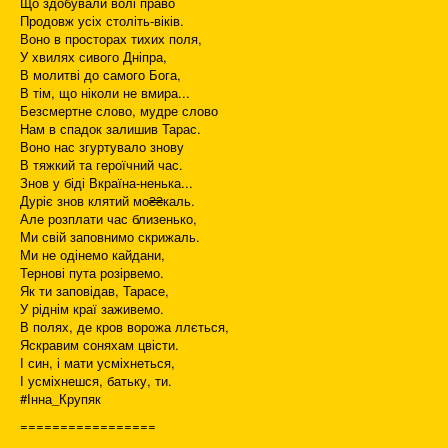
Що здобували волі право
Продовж усіх століть-віків.
Воно в просторах тихих поля,
У хвилях сивого Дніпра,
В молитві до самого Бога,
В тім, що ніколи не вмира...
Безсмертне слово, мудре слово
Нам в спадок залишив Тарас.
Воно нас згуртувало знову
В тяжкий та героїчний час.
Знов у біді Вкраїна-ненька...
Дуріє знов клятий мо₴₴каль.
Але розплати час близенько,
Ми свій заповнимо скрижаль.
Ми не одінемо кайдани,
Тернові пута розірвемо.
Як ти заповідав, Тарасе,
У ріднім краї заживемо.
В полях, де кров ворожа ллється,
Яскравим соняхам цвісти.
І син, і мати усміхнеться,
І усміхнешся, батьку, ти.
#Інна_Крупяк
=================