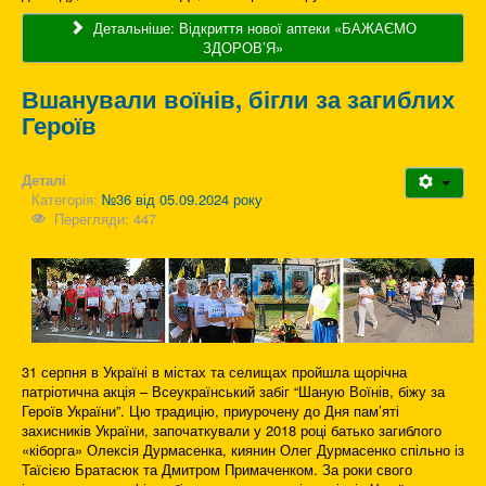
Детальніше: Відкриття нової аптеки «БАЖАЄМО
ЗДОРОВ’Я»
Вшанували воїнів, бігли за загиблих
Героїв
Деталі
Категорія:
№36 від 05.09.2024 року
Перегляди: 447
31 серпня в Україні в містах та селищах пройшла щорічна
патріотична акція – Всеукраїнський забіг “Шаную Воїнів, біжу за
Героїв України”. Цю традицію, приурочену до Дня пам’яті
захисників України, започаткували у 2018 році батько загиблого
«кіборга» Олексія Дурмасенка, киянин Олег Дурмасенко спільно із
Таїсією Братасюк та Дмитром Примаченком. За роки свого