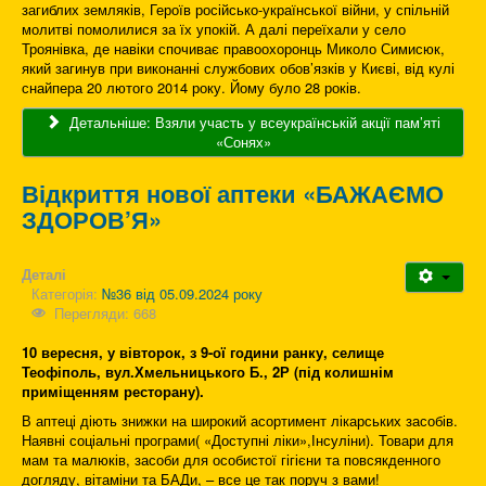
загиблих земляків, Героїв російсько-української війни, у спільній
молитві помолилися за їх упокій. А далі переїхали у село
Троянівка, де навіки спочиває правоохоронць Миколо Симисюк,
який загинув при виконанні службових обов’язків у Києві, від кулі
снайпера 20 лютого 2014 року. Йому було 28 років.
Детальніше: Взяли участь у всеукраїнській акції пам’яті
«Сонях»
Відкриття нової аптеки «БАЖАЄМО
ЗДОРОВ’Я»
Деталі
Категорія:
№36 від 05.09.2024 року
Перегляди: 668
10 вересня, у вівторок, з 9-ої години ранку, селище
Теофіполь, вул.Хмельницького Б., 2Р (під колишнім
приміщенням ресторану).
В аптеці діють знижки на широкий асортимент лікарських засобів.
Наявні соціальні програми( «Доступні ліки»,Інсуліни). Товари для
мам та малюків, засоби для особистої гігієни та повсякденного
догляду, вітаміни та БАДи, – все це так поруч з вами!