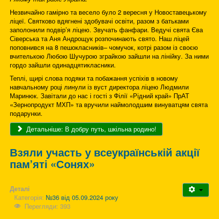
Незвичайно гамірно та весело було 2 вересня у Новоставецькому
ліцеї. Святково вдягнені здобувачі освіти, разом з батьками
заполонили подвір’я ліцею. Звучать фанфари. Ведучі свята Єва
Сіверська та Аня Андрощук розпочинають свято. Наш ліцей
поповнився на 8 пешокласників– чомучок, котрі разом із своєю
вчителькою Любою Шучурою зграйкою зайшли на лінійку. За ними
гордо зайшли одинадцятикласники.
Теплі, щирі слова подяки та побажання успіхів в новому
навчальному році линули із вуст директора ліцею Людмили
Маринюк. Завітали до нас і гості з Філії «Рідний край» ПрАТ
«Зернопродукт МХП» та вручили наймолодшим винуватцям свята
подарунки.
Детальніше: В добру путь, шкільна родино!
Взяли участь у всеукраїнській акції
пам’яті «Сонях»
Деталі
Категорія:
№36 від 05.09.2024 року
Перегляди: 393