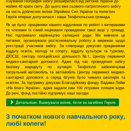
існування географія забігу розширилася від регіонів України до
майже 40 країн світу. До цього вже сьомого патріотичного забігу
на честь доблесних воїнів Збройних Сил України та полеглих
Героїв вперше долучилася і наша Теофіпольська громада.
Як це було: працівники нашого відділення по роботі з ветеранами
та членами їх сімей ініціювали проведення такої акції у громаді.
Нас підтримало керівництво селищної ради. Ми вивчили це
питання, організували роз’яснювальну роботу в мережах щодо
реєстрації учасників забігу. За співпрацю дякуємо працівникам
відділу освіти, молоді та спорту, відділу культури та туризму,
ДЮСШ, сектору поліцейської діяльності №1, Центру первинної
медико-санітарної допомоги. Адже під час проведення забігу
безпеку маршруту по вулицях Теофіполя забезпечував
патрульний автомобіль та автомобіль Центру первинної медико-
санітарної допомоги, а серед бігунів було чимало школярів та
освітян. За підтримку дякуємо Благодійному фонду Вадима Лейві
«На благо України», адже надали нам 100 літрових пляшок води.
До речі, фонд постійно підтримує наші заходи.
Детальніше: Вшанували воїнів, бігли за загиблих Героїв
З початком нового навчального року,
любі колеги!