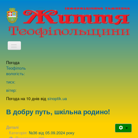
TPL_PROTOSTAR_TOGGLE_MENU
Погода
Головна
Теофіполь
вологість:
Архів випусків газети
тиск:
вітер:
Про нас
Погода на 10 днів від
sinoptik.ua
В добру путь, шкільна родино!
Зворотній зв'язок
Деталі
Категорія:
№36 від 05.09.2024 року