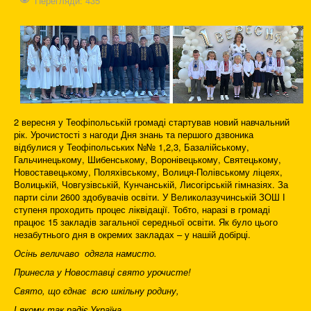
Перегляди: 435
2 вересня у Теофіпольській громаді стартував новий навчальний
рік. Урочистості з нагоди Дня знань та першого дзвоника
відбулися у Теофіпольських №№ 1,2,3, Базалійському,
Гальчинецькому, Шибенському, Воронівецькому, Святецькому,
Новоставецькому, Поляхівському, Волиця-Полівському ліцеях,
Волицькій, Човгузівській, Кунчанській, Лисогірській гімназіях. За
парти сіли 2600 здобувачів освіти. У Великолазучинській ЗОШ І
ступеня проходить процес ліквідації. Тобто, наразі в громаді
працює 15 закладів загальної середньої освіти. Як було цього
незабутнього дня в окремих закладах – у нашій добірці.
Осінь величаво одягла намисто.
Принесла у Новоставці свято урочисте!
Свято, що єднає всю шкільну родину,
І якому так радіє Україна.