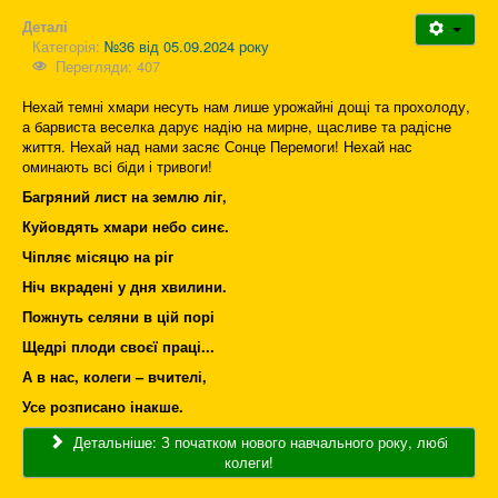
Деталі
Категорія:
№36 від 05.09.2024 року
Перегляди: 407
Нехай темні хмари несуть нам лише урожайні дощі та прохолоду,
а барвиста веселка дарує надію на мирне, щасливе та радісне
життя. Нехай над нами засяє Сонце Перемоги! Нехай нас
оминають всі біди і тривоги!
Багряний лист на землю ліг,
Куйовдять хмари небо синє.
Чіпляє місяцю на ріг
Ніч вкрадені у дня хвилини.
Пожнуть селяни в цій порі
Щедрі плоди своєї праці...
А в нас, колеги – вчителі,
Усе розписано інакше.
Детальніше: З початком нового навчального року, любі
колеги!