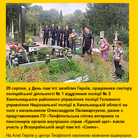
29 серпня, у День пам’яті загиблих Героїв, працівники сектору
поліцейської діяльності № 1 відділення поліції № 2
Хмельницького районного управління поліції Головного
управління Національної поліції в Хмельницькій області на
чолі з начальником Олександром Паламарчуком, разом з
представниками ГО «Теофіпольська спілка ветеранів та
пенсіонерів органів внутрішніх справ «Єдиний щит» взяли
участь у Всеукраїнській акції пам’яті «Сонях».
На Алеї Героїв у центрі Теофіполя хвилиною мовчання вшанували