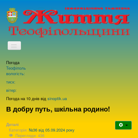
TPL_PROTOSTAR_TOGGLE_MENU
Погода
Головна
Теофіполь
вологість:
Архів випусків газети
тиск:
вітер:
Про нас
Погода на 10 днів від
sinoptik.ua
В добру путь, шкільна родино!
Зворотній зв'язок
Деталі
Категорія:
№36 від 05.09.2024 року
Перегляди: 436