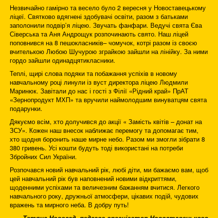
Незвичайно гамірно та весело було 2 вересня у Новоставецькому
ліцеї. Святково вдягнені здобувачі освіти, разом з батьками
заполонили подвір’я ліцею. Звучать фанфари. Ведучі свята Єва
Сіверська та Аня Андрощук розпочинають свято. Наш ліцей
поповнився на 8 пешокласників– чомучок, котрі разом із своєю
вчителькою Любою Шучурою зграйкою зайшли на лінійку. За ними
гордо зайшли одинадцятикласники.
Теплі, щирі слова подяки та побажання успіхів в новому
навчальному році линули із вуст директора ліцею Людмили
Маринюк. Завітали до нас і гості з Філії «Рідний край» ПрАТ
«Зернопродукт МХП» та вручили наймолодшим винуватцям свята
подарунки.
Дякуємо всім, хто долучився до акції « Замість квітів – донат на
ЗСУ». Кожен наш внесок наближає перемогу та допомагає тим,
хто щодня боронить наше мирне небо. Разом ми змогли зібрати 8
380 гривень. Усі кошти будуть тоді використані на потреби
Збройних Сил України.
Розпочався новий навчальний рік, любі діти, ми бажаємо вам, щоб
цей навчальний рік був наповнений новими відкриттями,
щоденними успіхами та величезним бажанням вчитися. Легкого
навчального року, дружньої атмосфери, цікавих подій, чудових
вражень та мирного неба. В добру путь!
Тетяна Новосад, педагог-організатор Новоставецького