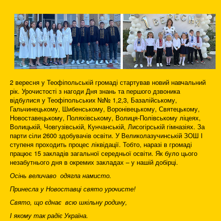
2 вересня у Теофіпольській громаді стартував новий навчальний
рік. Урочистості з нагоди Дня знань та першого дзвоника
відбулися у Теофіпольських №№ 1,2,3, Базалійському,
Гальчинецькому, Шибенському, Воронівецькому, Святецькому,
Новоставецькому, Поляхівському, Волиця-Полівському ліцеях,
Волицькій, Човгузівській, Кунчанській, Лисогірській гімназіях. За
парти сіли 2600 здобувачів освіти. У Великолазучинській ЗОШ І
ступеня проходить процес ліквідації. Тобто, наразі в громаді
працює 15 закладів загальної середньої освіти. Як було цього
незабутнього дня в окремих закладах – у нашій добірці.
Осінь величаво одягла намисто.
Принесла у Новоставці свято урочисте!
Свято, що єднає всю шкільну родину,
І якому так радіє Україна.