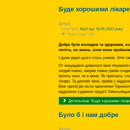
Буде хорошими лікар
Деталі
Категорія:
№20 від 18.05.2023 року
Перегляди: 552
Добре бути молодим та здоровим, кол
летять, не знаєш, коли вони пройшли.
І дуже рідко цього хтось уникає. Але та
От нещодавно довелося мені лікуватися 
людей повно, хворих повно,треба сходи
болять ноги, як в мене. Як приїхала, сп
лікаря. Та допоміг мені, привів у відді
Вже третій рік після закінчення Терноп
відділенні судинної хірургії Хмельницько
Детальніше: Буде хорошими ліка
Було б і нам добре
Деталі