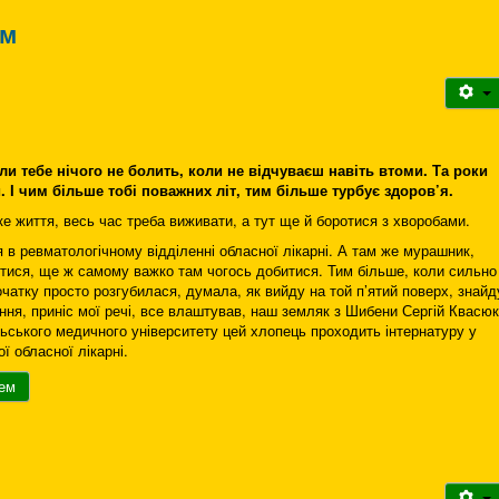
ем
и тебе нічого не болить, коли не відчуваєш навіть втоми. Та роки
 І чим більше тобі поважних літ, тим більше турбує здоров’я.
ке життя, весь час треба виживати, а тут ще й боротися з хворобами.
в ревматологічному відділенні обласної лікарні. А там же мурашник,
тися, ще ж самому важко там чогось добитися. Тим більше, коли сильно
очатку просто розгубилася, думала, як вийду на той п’ятий поверх, знайд
лення, приніс мої речі, все влаштував, наш земляк з Шибени Сергій Квасюк
ільського медичного університету цей хлопець проходить інтернатуру у
ї обласної лікарні.
рем