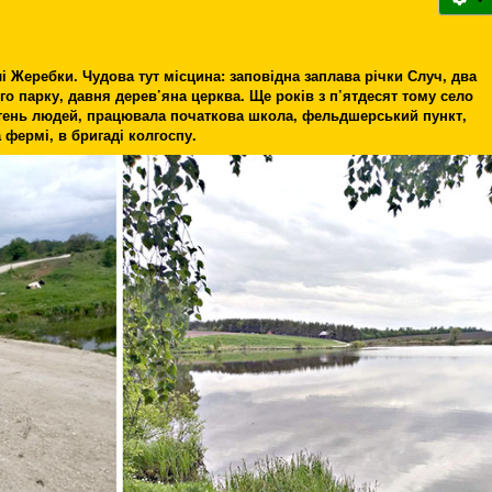
Жеребки. Чудова тут місцина: заповідна заплава річки Случ, два
о парку, давня дерев’яна церква. Ще років з п’ятдесят тому село
отень людей, працювала початкова школа, фельдшерський пункт,
 фермі, в бригаді колгоспу.