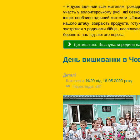
– Я дуже вдячний всім жителям громади,
участь у волонтерському русі, які безко
інших особливо вдячний жителям Гаївки т
нашого штабу, збирають продукти, готую
зустрітися з родинами бійців, поспілкува
боронять нас від лютого ворога.
Детальніше: Вшанували родини на
День вишиванки в Човг
Деталі
Категорія:
№20 від 18.05.2023 року
Перегляди: 561