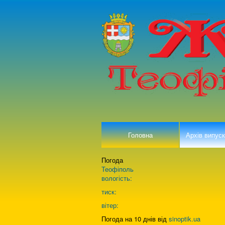
Головна
Архів випуск
Погода
Теофіполь
вологість:
тиск:
вітер:
Погода на 10 днів від
sinoptik.ua