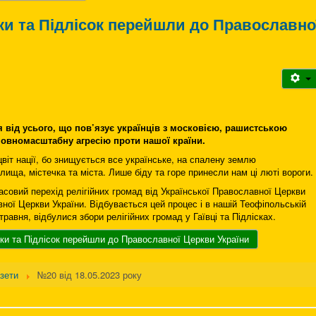
вки та Підлісок перейшли до Православно
я від усього, що пов’язує українців з московією, рашистською
повномасштабну агресію проти нашої країни.
цвіт нації, бо знищується все українське, на спалену землю
лища, містечка та міста. Лише біду та горе принесли нам ці люті вороги.
совий перехід релігійних громад від Української Православної Церкви
ної Церкви України. Відбувається цей процес і в нашій Теофіпольській
травня, відбулися збори релігійних громад у Гаївці та Підлісках.
вки та Підлісок перейшли до Православної Церкви України
азети
№20 від 18.05.2023 року