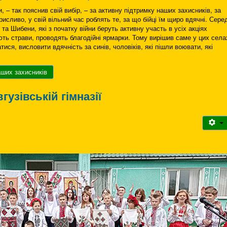
 – так пояснив свій вибір, – за активну підтримку наших захисників, за
рисливо, у свій вільний час роблять те, за що бійці їм щиро вдячні. Сере
а Шибени, які з початку війни беруть активну участь в усіх акціях
ть страви, проводять благодійні ярмарки. Тому вирішив саме у цих села
тися, висловити вдячність за синів, чоловіків, які пішли воювати, які
ших захисників
узівській гімназії