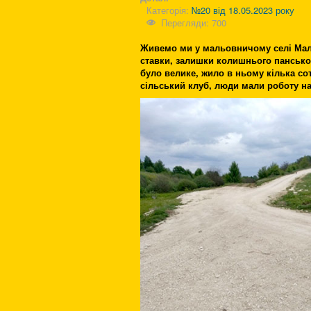
Категорія:
№20 від 18.05.2023 року
Перегляди: 700
Живемо ми у мальовничому селі Малі 
ставки, залишки колишнього панськог
було велике, жило в ньому кілька с
сільський клуб, люди мали роботу на