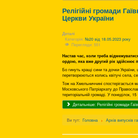
Релігійні громади Гаї
Церкви України
Деталі
Категорія:
№20 від 18.05.2023 року
Перегляди: 551
Настав час, коли треба відмежуватис
ордою, яка вже другий рік здійснює 
Бо гинуть кращі сини та дочки України, 
перетворюються колись квітучі села, се
Тож на Хмельниччині спостерігається ма
Московського Патріархату до Православ
територіальній громаді. У понеділок, 15 
Детальніше: Релігійні громади Гаї
Ви тут:
Головна
Архів випусків г