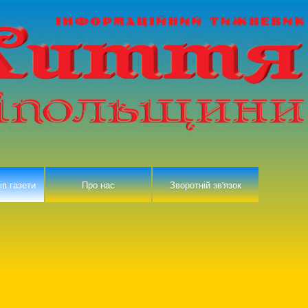
ів газети
Про нас
Зворотній зв'язок