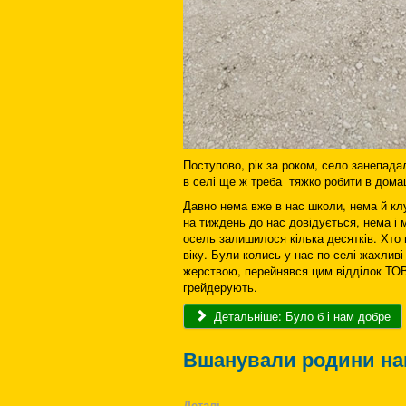
Поступово, рік за роком, село занепад
в селі ще ж треба тяжко робити в дома
Давно нема вже в нас школи, нема й к
на тиждень до нас довідується, нема і 
осель залишилося кілька десятків. Хто
віку. Були колись у нас по селі жахливі
жерствою, перейнявся цим відділок ТОВ 
грейдерують.
Детальніше: Було б і нам добре
Вшанували родини на
Деталі