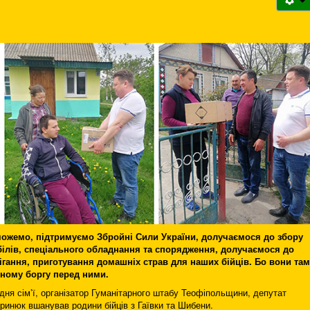
можемо, підтримуємо Збройні Сили України, долучаємося до збору
білів, спеціального обладнання та спорядження, долучаємося до
ігання, приготування домашніх страв для наших бійців. Бо вони там
чному боргу перед ними.
дня сім’ї, організатор Гуманітарного штабу Теофіпольщини, депутат
ринюк вшанував родини бійців з Гаївки та Шибени.