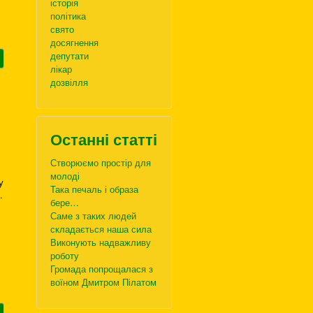
історія
політика
свято
досягнення
депутати
лікар
дозвілля
Останні статті
Створюємо простір для
молоді
у
Така печаль і образа
.
бере…
Саме з таких людей
складається наша сила
Виконують надважливу
роботу
Громада попрощалася з
воїном Дмитром Пілатом