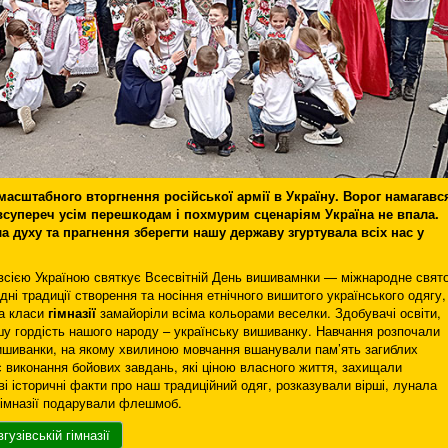
асштабного вторгнення російської армії в Україну. Ворог намагавс
е всупереч усім перешкодам і похмурим сценаріям Україна не впала.
ла духу та прагнення зберегти нашу державу згуртувала всіх нас у
і всією Україною святкує Все­світній День вишивамнки — міжнародне свято
дні традиції створення та носіння етнічного вишитого українського одягу,
та класи
гімназії
замайоріли всіма кольорами веселки. Здобувачі освіти,
шу гордість нашого народу – українську вишиванку. Навчання розпочали
шиванки, на якому хвилиною мовчання вшанували пам’ять загиблих
ас виконання бойових завдань, які ціною власного життя, захищали
і історичні факти про наш традиційний одяг, розказували вірші, лунала
 гімназії подарували флешмоб.
узівській гімназії