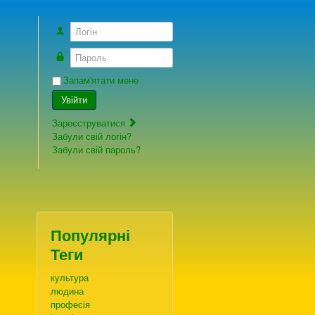
Логін
Пароль
Запам'ятати мене
Увійти
Зареєструватися
Забули свій логін?
Забули свій пароль?
Популярні
Теги
культура
людина
професія