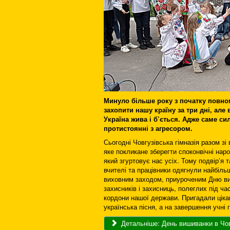
Минуло більше року з початку повном
захопити нашу країну за три дні, ал
Україна жива і б’ється. Адже саме си
протистоянні з агресором.
Сьогодні Човгузівська гімназія разом з
яке покликане зберегти споконвічні наро
який згуртовує нас усіх. Тому подвір’я 
вчителі та працівники одягнули найбіль
виховним заходом, приуроченим Дню ви
захисників і захисниць, полеглих під ч
кордони нашої держави. Пригадали цікав
українська пісня, а на завершення учні
Детальніше: День вишиванки в Човг