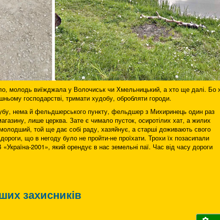
ало, молодь виїжджала у Волочиськ чи Хмельницький, а хто ще далі. Бо 
шньому господарстві, тримати худобу, обробляти городи.
лубу, нема й фельдшерського пункту, фельдшер з Михиринець один раз
магазину, лише церква. Зате є чимало пусток, осиротілих хат, а жилих
 молодший, той ще дає собі раду, хазяйнує, а старші доживають свого
 дороги, що в негоду було не пройти-не проїхати. Трохи їх позасипали
«Україна-2001», який орендує в нас земельні паї. Час від часу дороги
ших захисників