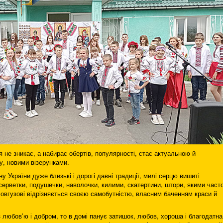
я не зникає, а набирає обер­тів, популярності, стає актуальною й
, новими візерунками.
у України дуже близькі і дорогі давні традиції, милі серцю вишиті
серветки, подушечки, наволочки, килими, скатертини, штори, якими част
овгузові від­різняється своєю самобутністю, власним баченням краси й
 любов’ю і добром, то в до­мі панує затишок, любов, хороша і благодатна