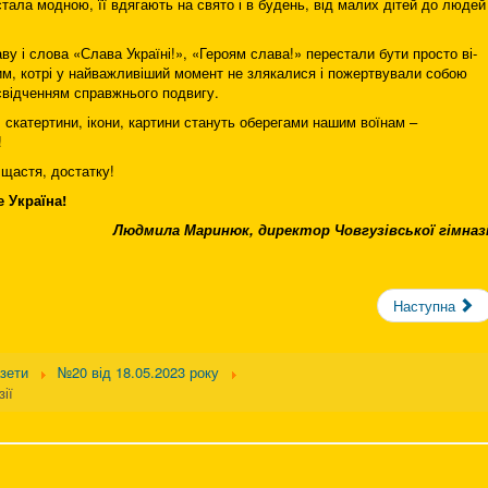
стала модною, її вдягають на свято і в будень, від малих дітей до людей
у і слова «Слава Україні!», «Героям слава!» перестали бути просто ві­
м, котрі у найважливіший момент не злякалися і пожертвували собою
асвідченням справжнього подвигу.
, скатертини, ікони, картини стануть оберегами нашим воїнам –
!
 щастя, достатку!
е Україна!
Людмила Маринюк, директор Човгузівської гімназі
Наступна
азети
№20 від 18.05.2023 року
ії