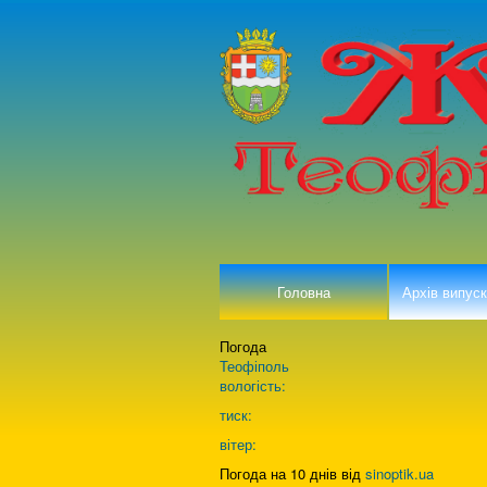
Головна
Архів випуск
Погода
Теофіполь
вологість:
тиск:
вітер:
Погода на 10 днів від
sinoptik.ua