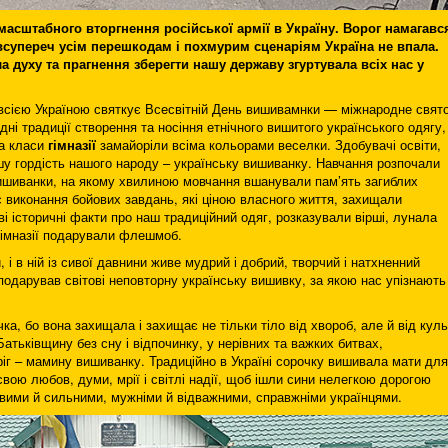
асштабного вторгнення російської армії в Україну. Ворог намагавс
е всупереч усім перешкодам і похмурим сценаріям Україна не впала.
ла духу та прагнення зберегти нашу державу згуртувала всіх нас у
і всією Україною святкує Все­світній День вишивамнки — міжнародне свято
дні традиції створення та носіння етнічного вишитого українського одягу,
та класи
гімназії
замайоріли всіма кольорами веселки. Здобувачі освіти,
шу гордість нашого народу – українську вишиванку. Навчання розпочали
шиванки, на якому хвилиною мовчання вшанували пам’ять загиблих
ас виконання бойових завдань, які ціною власного життя, захищали
і історичні факти про наш традиційний одяг, розказували вірші, лунала
 гімназії подарували флешмоб.
, і в ній із сивої давнини живе мудрий і добрий, творчий і натхненний
подарував світові неповторну українську вишивку, за якою нас упізнають
, бо вона захищала і захищає не тільки тіло від хвороб, але й від куль
атьківщину без сну і відпочинку, у нерівних та важких битвах,
ріг – мамину вишиванку. Традиційно в Україні сорочку вишивала мати для
свою любов, думи, мрії і світлі надії, щоб ішли сини нелегкою дорогою
вими й сильними, мужніми й відважними, справжніми українцями.