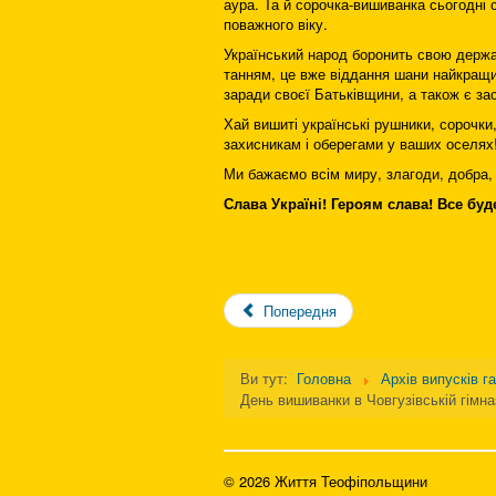
аура. Та й сорочка-вишиванка сьогодні 
поважного віку.
Український народ боронить свою держав
танням, це вже віддання шани найкращи
заради своєї Батьківщини, а також є з
Хай вишиті українські рушники, сорочки
захисникам і оберегами у ваших оселях
Ми бажаємо всім ми­ру, злагоди, добра,
Слава Україні! Героям слава! Все буд
Попередня
Ви тут:
Головна
Архів випусків г
День вишиванки в Човгузівській гімназ
© 2026 Життя Теофіпольщини