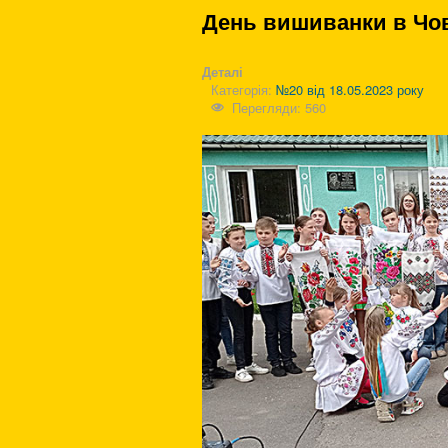
День вишиванки в Човг
Деталі
Категорія:
№20 від 18.05.2023 року
Перегляди: 560