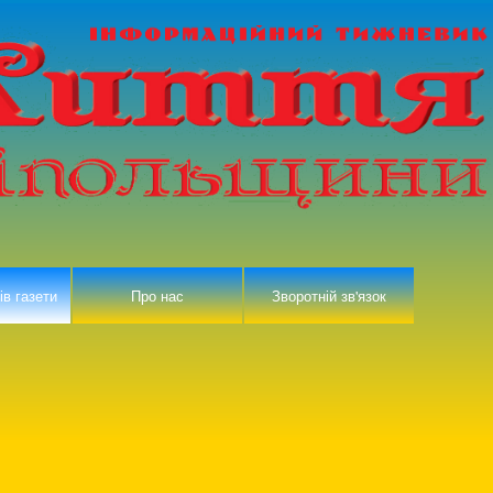
ів газети
Про нас
Зворотній зв'язок