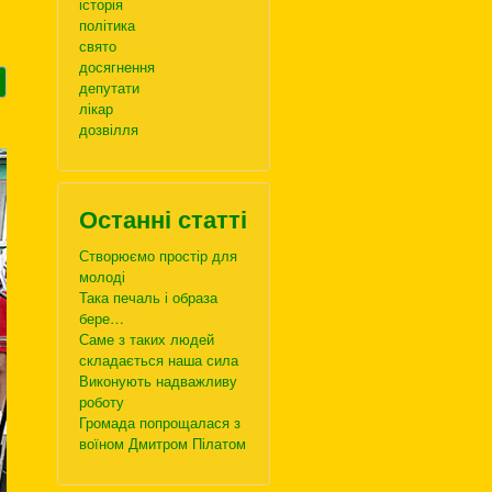
історія
політика
свято
досягнення
депутати
лікар
дозвілля
Останні статті
Створюємо простір для
молоді
Така печаль і образа
бере…
Саме з таких людей
складається наша сила
Виконують надважливу
роботу
Громада попрощалася з
воїном Дмитром Пілатом