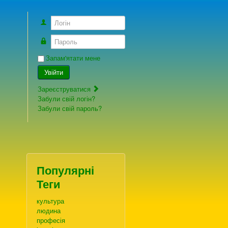
Логін
Пароль
Запам'ятати мене
Увійти
Зареєструватися
Забули свій логін?
Забули свій пароль?
Популярні
Теги
культура
людина
професія