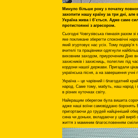
Минуло більше року з початку повном
захопити нашу країну за три дні, ал
Україна жива і б’ється. Адже саме си
протистоянні з агресором.
Сьогодні Човгузівська гімназія разом з
яке покликане зберегти споконвічні наро
який згуртовує нас усіх. Тому подвір’я 
вчителі та працівники одягнули найбіль
виховним заходом, приуроченим Дню ви
захисників і захисниць, полеглих під ч
кордони нашої держави. Пригадали цікав
українська пісня, а на завершення учні
Україна – це чарівний і благодатний край
народ. Саме тому, мабуть, наш народ і 
в різних куточках світу.
Найкращим оберегом була вишита сорочка
адже наші воїни самовіддано боронять Б
пригортаючи до грудей найцінніший обе
сина чи доньки, вкладаючи у цей виріб 
життя з маминим благословенням сміли