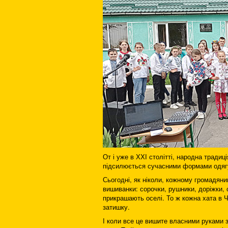
От і уже в ХХІ столітті, народна традиці
підсилюється сучасними фор­мами одягу
Сьогодні, як ніколи, кожному громадянин
вишиванки: сорочки, рушники, доріжки, 
прикрашають оселі. То ж кожна хата в Ч
затишку.
І коли все це вишите власними руками з