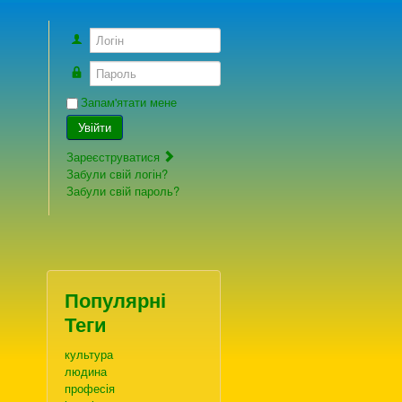
Логін
Пароль
Запам'ятати мене
Увійти
Зареєструватися
Забули свій логін?
Забули свій пароль?
Популярні
Теги
культура
людина
професія