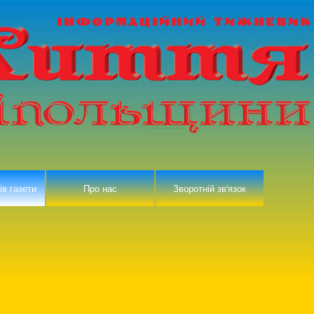
ів газети
Про нас
Зворотній зв'язок