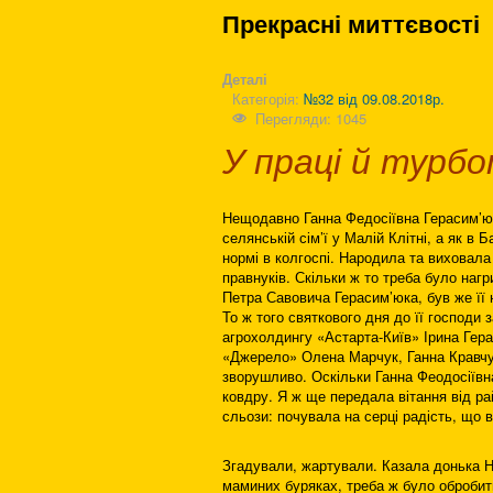
Прекрасні миттєвості
Деталі
Категорія:
№32 від 09.08.2018р.
Перегляди: 1045
У праці й турбо
Нещодавно Ганна Федосіївна Герасим’юк з
селянській сім’ї у Малій Клітні, а як в Б
нормі в колгоспі. Народила та виховала 
правнуків. Скільки ж то треба було наг
Петра Савовича Герасим’юка, був же її 
То ж того святкового дня до її господи
агрохолдингу «Астарта-Київ» Ірина Гер
«Джерело» Олена Марчук, Ганна Кравчук
зворушливо. Оскільки Ганна Феодосіївн
ковдру. Я ж ще передала вітання від рай
сльози: почувала на серці радість, що в
Згадували, жартували. Казала донька Н
маминих буряках, треба ж було обробити 