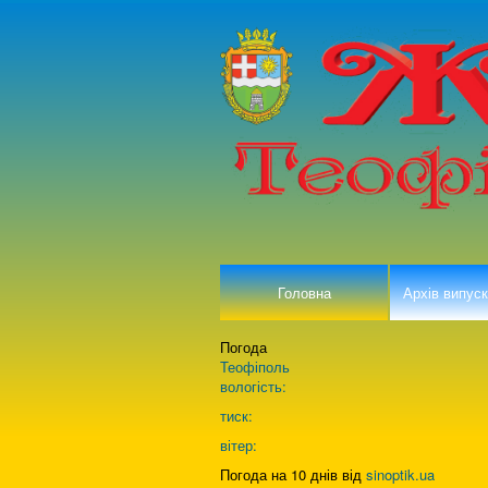
Головна
Архів випуск
Погода
Теофіполь
вологість:
тиск:
вітер:
Погода на 10 днів від
sinoptik.ua