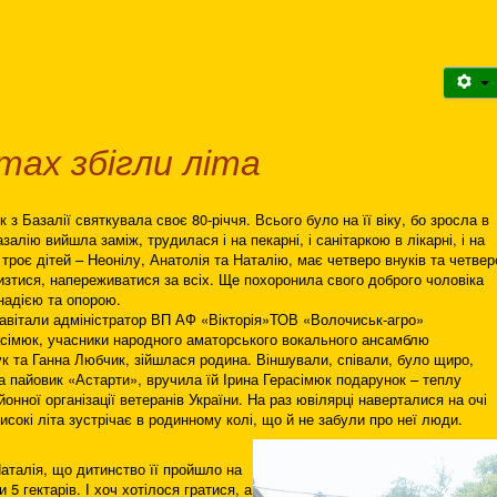
тах збігли літа
 Базалії святкувала своє 80-річчя. Всього було на її віку, бо зросла в
азалію вийшла заміж, трудилася і на пекарні, і санітаркою в лікарні, і на
троє дітей – Неонілу, Анатолія та Наталію, має четверо внуків та четвер
ризтися, напереживатися за всіх. Ще похоронила свого доброго чоловіка
надією та опорою.
 завітали адміністратор ВП АФ «Вікторія»ТОВ «Волочиськ-агро»
асімюк, учасники народного аматорського вокального ансамблю
 та Ганна Любчик, зійшлася родина. Віншували, співали, було щиро,
а пайовик «Астарти», вручила їй Ірина Герасімюк подарунок – теплу
онної організації ветеранів України. На раз ювілярці наверталися на очі
исокі літа зустрічає в родинному колі, що й не забули про неї люди.
аталія, що дитинство її пройшло на
5 гектарів. І хоч хотілося гратися, а