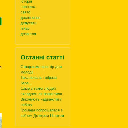
історія
політика
свято
досягнення
депутати
лікар
дозвілля
Останні статті
Створюємо простір для
о
молоді
Така печаль і образа
бере…
Саме з таких людей
складається наша сила
Виконують надважливу
роботу
Громада попрощалася з
воїном Дмитром Пілатом