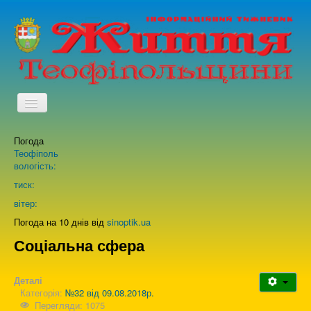
TPL_PROTOSTAR_TOGGLE_MENU
Погода
Головна
Теофіполь
вологість:
Архів випусків газети
тиск:
вітер:
Про нас
Погода на 10 днів від
sinoptik.ua
Соціальна сфера
Зворотній зв'язок
Деталі
Категорія:
№32 від 09.08.2018р.
Перегляди: 1075