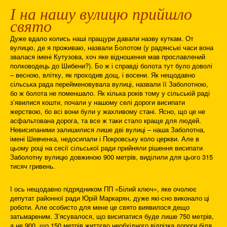
І на нашу вулицю прийшло
свято
Дуже вдало колись наші пращури давали назву куткам. От
вулицю, де я проживаю, назвали Болотом (у радянські часи вона
звалася імені Кутузова, хоч яке відношення мав прославлений
полководець до Шибени?). Бо ж і справді болота тут було доволі
– весною, влітку, як проходив дощ, і восени. Як нещодавно
сільська рада перейменовувала вулиці, назвали її Заболотною,
бо ж болота не поменшало. Як кілька років тому у сільській раді
з’явилися кошти, почали у нашому селі дороги висипати
жерствою, бо всі вони були у жахливому стані. Ясно, що це не
асфальтована дорога, та все ж таки стало краще для людей.
Невисипаними залишилися лише дві вулиці – наша Заболотна,
імені Шевченка, недосипали і Покровську коло церкви. Але в
цьому році на сесії сільської ради прийняли рішення висипати
Заболотну вулицю довжиною 900 метрів, виділили для цього 315
тисяч гривень.
І ось нещодавно підрядником ПП «Білий ключ», яке очолює
депутат районної ради Юрій Маркарян, дуже які-сно виконало ці
роботи. Але особисто для мене це свято виявилося дещо
затьмареним. З’ясувалося, що висипатися буде лише 750 метрів,
а не 900, що 150 метрів життєво необхідного відрізка дороги біля