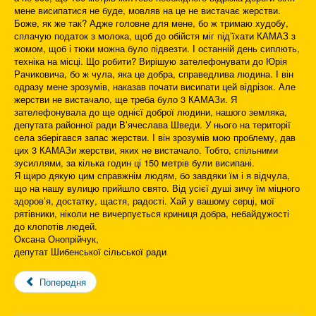
мене висипатися не буде, мовляв на це не вистачає жерстви.
Боже, як же так? Адже головне для мене, бо ж тримаю худобу,
сплачую податок з молока, щоб до обійстя міг під’їхати КАМАЗ з
жомом, щоб і тюки можна було підвезти. І останній день сиплють,
техніка на місці. Що робити? Вирішую зателефонувати до Юрія
Рачиковича, бо ж чула, яка це добра, справедлива людина. І він
одразу мене зрозумів, наказав почати висипати цей відрізок. Але
жерстви не вистачало, ще треба було 3 КАМАЗи. Я
зателефонувала до ще однієї доброї людини, нашого земляка,
депутата районної ради В’ячеслава Шведи. У нього на території
села зберігався запас жерстви. І він зрозумів мою проблему, дав
цих 3 КАМАЗи жерстви, яких не вистачало. Тобто, спільними
зусиллями, за кілька годин ці 150 метрів були висипані.
Я щиро дякую цим справжнім людям, бо завдяки їм і я відчула,
що на нашу вулицю прийшло свято. Від усієї душі зичу їм міцного
здоров’я, достатку, щастя, радості. Хай у вашому серці, мої
рятівники, ніколи не вичерпується криниця добра, небайдужості
до клопотів людей.
Оксана Онопрійчук,
депутат Шибенської сільської ради
Попередня