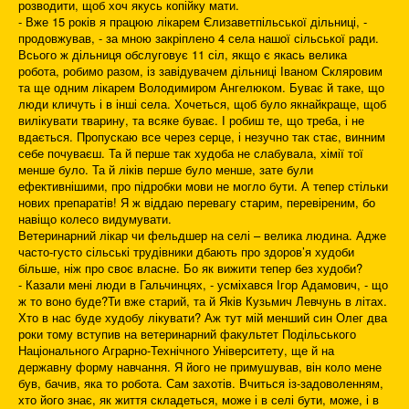
розводити, щоб хоч якусь копійку мати.
- Вже 15 років я працюю лікарем Єлизаветпільської дільниці, -
продовжував, - за мною закріплено 4 села нашої сільської ради.
Всього ж дільниця обслуговує 11 сіл, якщо є якась велика
робота, робимо разом, із завідувачем дільниці Іваном Скляровим
та ще одним лікарем Володимиром Ангелюком. Буває й таке, що
люди кличуть і в інші села. Хочеться, щоб було якнайкраще, щоб
вилікувати тварину, та всяке буває. І робиш те, що треба, і не
вдається. Пропускаю все через серце, і незучно так стає, винним
себе почуваєш. Та й перше так худоба не слабувала, хімії тої
менше було. Та й ліків перше було менше, зате були
ефективнішими, про підробки мови не могло бути. А тепер стільки
нових препаратів! Я ж віддаю перевагу старим, перевіреним, бо
навіщо колесо видумувати.
Ветеринарний лікар чи фельдшер на селі – велика людина. Адже
часто-густо сільські трудівники дбають про здоров’я худоби
більше, ніж про своє власне. Бо як вижити тепер без худоби?
- Казали мені люди в Гальчинцях, - усміхався Ігор Адамович, - що
ж то воно буде?Ти вже старий, та й Яків Кузьмич Левчунь в літах.
Хто в нас буде худобу лікувати? Аж тут мій менший син Олег два
роки тому вступив на ветеринарний факультет Подільського
Національного Аграрно-Технічного Університету, ще й на
державну форму навчання. Я його не примушував, він коло мене
був, бачив, яка то робота. Сам захотів. Вчиться із-задоволенням,
хто його знає, як життя складеться, може і в селі бути, може, і в