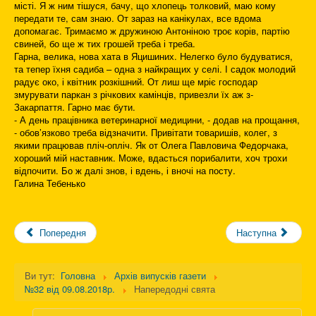
місті. Я ж ним тішуся, бачу, що хлопець толковий, маю кому
передати те, сам знаю. От зараз на канікулах, все вдома
допомагає. Тримаємо ж дружиною Антоніною троє корів, партію
свиней, бо ще ж тих грошей треба і треба.
Гарна, велика, нова хата в Яцишиних. Нелегко було будуватися,
та тепер їхня садиба – одна з найкращих у селі. І садок молодий
радує око, і квітник розкішний. От лиш ще мріє господар
змурувати паркан з річкових камінців, привезли їх аж з-
Закарпаття. Гарно має бути.
- А день працівника ветеринарної медицини, - додав на прощання,
- обов’язково треба відзначити. Привітати товаришів, колег, з
якими працював пліч-опліч. Як от Олега Павловича Федорчака,
хороший мій наставник. Може, вдасться порибалити, хоч трохи
відпочити. Бо ж далі знов, і вдень, і вночі на посту.
Галина Тебенько
Попередня
Наступна
Ви тут:
Головна
Архів випусків газети
№32 від 09.08.2018р.
Напередодні свята