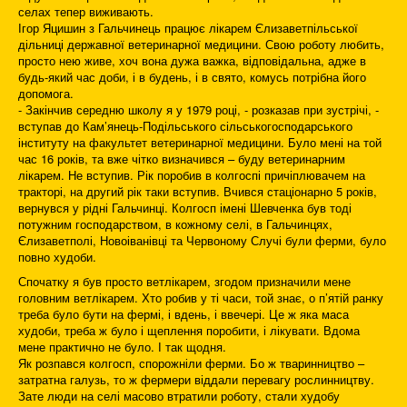
селах тепер виживають.
Ігор Яцишин з Гальчинець працює лікарем Єлизаветпільської
дільниці державної ветеринарної медицини. Свою роботу любить,
просто нею живе, хоч вона дужа важка, відповідальна, адже в
будь-який час доби, і в будень, і в свято, комусь потрібна його
допомога.
- Закінчив середню школу я у 1979 році, - розказав при зустрічі, -
вступав до Кам’янець-Подільського сільськогосподарського
інституту на факультет ветеринарної медицини. Було мені на той
час 16 років, та вже чітко визначився – буду ветеринарним
лікарем. Не вступив. Рік поробив в колгоспі причіплювачем на
тракторі, на другий рік таки вступив. Вчився стаціонарно 5 років,
вернувся у рідні Гальчинці. Колгосп імені Шевченка був тоді
потужним господарством, в кожному селі, в Гальчинцях,
Єлизаветполі, Новоіванівці та Червоному Случі були ферми, було
повно худоби.
Спочатку я був просто ветлікарем, згодом призначили мене
головним ветлікарем. Хто робив у ті часи, той знає, о п’ятій ранку
треба було бути на фермі, і вдень, і ввечері. Це ж яка маса
худоби, треба ж було і щеплення поробити, і лікувати. Вдома
мене практично не було. І так щодня.
Як розпався колгосп, спорожніли ферми. Бо ж тваринництво –
затратна галузь, то ж фермери віддали перевагу рослинництву.
Зате люди на селі масово втратили роботу, стали худобу