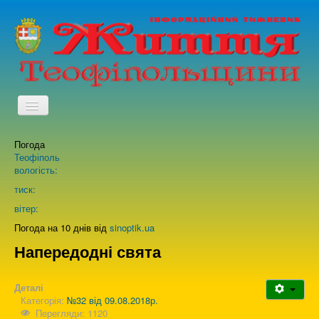
TPL_PROTOSTAR_TOGGLE_MENU
Погода
Головна
Теофіполь
вологість:
Архів випусків газети
тиск:
вітер:
Про нас
Погода на 10 днів від
sinoptik.ua
Напередодні свята
Зворотній зв'язок
Деталі
Категорія:
№32 від 09.08.2018р.
Перегляди: 1120