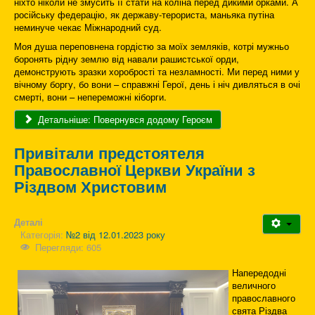
ніхто ніколи не змусить її стати на коліна перед дикими орками. А
російську федерацію, як державу-терориста, маньяка путіна
неминуче чекає Міжнародний суд.
Моя душа переповнена гордістю за моїх земляків, котрі мужньо
боронять рідну землю від навали рашистської орди,
демонструють зразки хоробрості та незламності. Ми перед ними у
вічному боргу, бо вони – справжні Герої, день і ніч дивляться в очі
смерті, вони – непереможні кіборги.
Детальніше: Повернувся додому Героєм
Привітали предстоятеля
Православної Церкви України з
Різдвом Христовим
Деталі
Категорія:
№2 від 12.01.2023 року
Перегляди: 605
Напередодні
величного
православного
свята Різдва