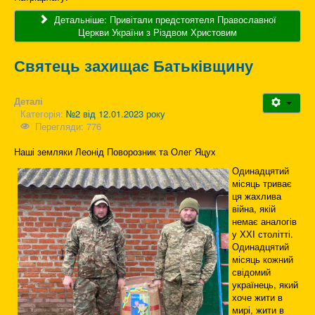
Детальніше: Привітали предстоятеля Православної
Церкви України з Різдвом Христовим
Святець захищає Батьківщину
Деталі
Категорія:
№2 від 12.01.2023 року
Перегляди: 776
Наші земляки Леонід Поворозник та Олег Яцух
Одинадцятий
місяць триває
ця жахлива
війна, якій
немає аналогів
у ХХІ столітті.
Одинадцятий
місяць кожний
свідомий
українець, який
хоче жити в
мирі, жити в