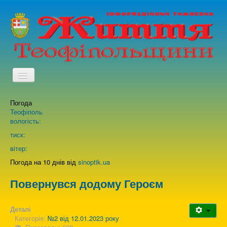
TPL_PROTOSTAR_TOGGLE_MENU
Погода
Головна
Теофіполь
вологість:
Архів випусків газети
тиск:
вітер:
Про нас
Погода на 10 днів від
sinoptik.ua
Повернувся додому Героєм
Зворотній зв'язок
Деталі
Категорія:
№2 від 12.01.2023 року