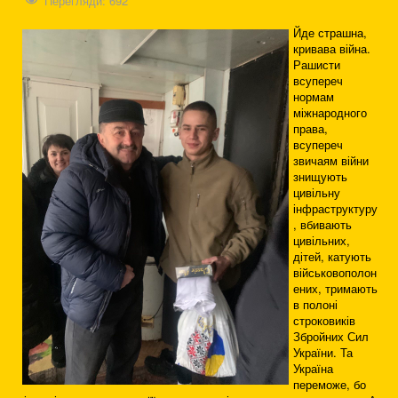
Перегляди: 692
Йде страшна,
кривава війна.
Рашисти
всупереч
нормам
міжнародного
права,
всупереч
звичаям війни
знищують
цивільну
інфраструктуру
, вбивають
цивільних,
дітей, катують
військовополон
ених, тримають
в полоні
строковиків
Збройних Сил
України. Та
Україна
переможе, бо