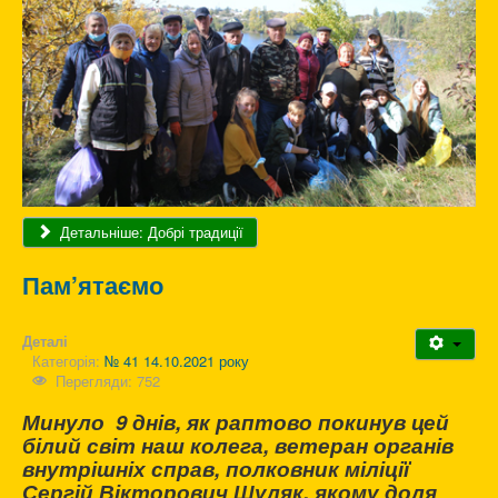
Детальніше: Добрі традиції
Пам’ятаємо
Деталі
Категорія:
№ 41 14.10.2021 року
Перегляди: 752
Минуло 9 днів, як раптово покинув цей
білий світ наш колега, ветеран органів
внутрішніх справ, полковник міліції
Сергій Вікторович Шуляк, якому доля