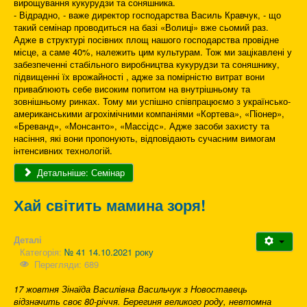
вирощування кукурудзи та соняшника.
- Відрадно, - важе директор господарства Василь Кравчук, - що
такий семінар проводиться на базі «Волиці» вже сьомий раз.
Адже в структурі посівних площ нашого господарства провідне
місце, а саме 40%, належить цим культурам. Тож ми зацікавлені у
забезпеченні стабільного виробництва кукурудзи та соняшнику,
підвищенні їх врожайності , адже за помірністю витрат вони
приваблюють себе високим попитом на внутрішньому та
зовнішньому ринках. Тому ми успішно співпрацюємо з українсько-
американськими агрохімічними компаніями «Кортева», «Піонер»,
«Бреванд», «Монсанто», «Массідс». Адже засоби захисту та
насіння, які вони пропонують, відповідають сучасним вимогам
інтенсивних технологій.
Детальніше: Семінар
Хай світить мамина зоря!
Деталі
Категорія:
№ 41 14.10.2021 року
Перегляди: 689
17 жовтня Зінаїда Василівна Васильчук з Новоставець
відзначить своє 80-річчя. Берегиня великого роду, невтомна