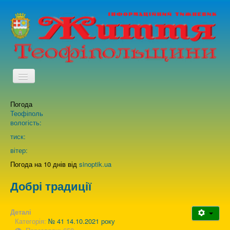
TPL_PROTOSTAR_TOGGLE_MENU
Погода
Головна
Теофіполь
вологість:
Архів випусків газети
тиск:
вітер:
Про нас
Погода на 10 днів від
sinoptik.ua
Добрі традиції
Зворотній зв'язок
Деталі
Категорія:
№ 41 14.10.2021 року