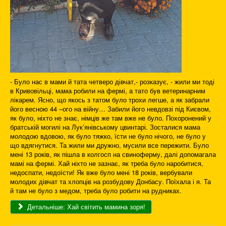
- Було нас в мами й тата четверо дівчат,- розказує, - жили ми тоді
в Кривовільці, мама робили на фермі, а тато був ветеринарним
лікарем. Ясно, що якось з татом було трохи легше, а як забрали
його весною 44 –ого на війну… Забили його невдовзі під Києвом,
як було, ніхто не знає, німців же там вже не було. Похоронений у
братській могилі на Лук’янівському цвинтарі. Зосталися мама
молодою вдовою, як було тяжко, їсти не було нічого, не було у
що вдягнутися. Та жили ми дружно, мусили все пережити. Було
мені 13 років, як пішла в колгосп на свиноферму, далі допомагала
мамі на фермі. Хай ніхто не зазнає, як треба було наробитися,
недоспати, недоїсти! Як вже було мені 18 років, вербували
молодих дівчат та хлопців на розбудову Донбасу. Поїхала і я. Та
й там не було з медом, треба було робити на рудниках.
Детальніше: Хай світить мамина зоря!