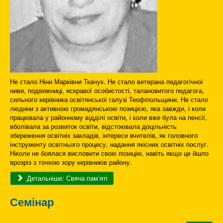
Не стало Ніни Марківни Ткачук. Не стало ветерана педагогічної
ниви, подвижниці, яскравої особистості, талановитого педагога,
сильного керівника освітянської галузі Теофіпольщини. Не стало
людини з активною громадянською позицією, яка завжди, і коли
працювала у районному відділі освіти, і коли вже була на пенсії,
вболівала за розвиток освіти, відстоювала доцільність
збереження освітніх закладів, інтереси вчителів, як головного
інструменту освітнього процесу, надання якісних освітніх послуг.
Ніколи не боялася висловити свою позицію, навіть якщо це йшло
врозріз з точкою зору керівників району.
Детальніше: Свяча пам’яті
Семінар