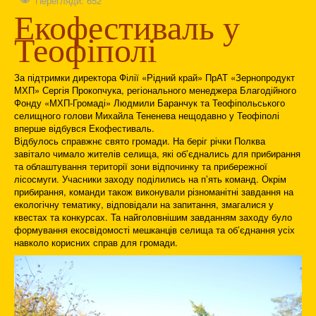
Перегляди: 652
Екофестиваль у
Теофіполі
За підтримки директора Філії «Рідний край» ПрАТ «Зернопродукт
МХП» Сергія Прокопчука, регіонального менеджера Благодійного
Фонду «МХП-Громаді» Людмили Баранчук та Теофіпольського
селищного голови Михайла Тененева нещодавно у Теофіполі
вперше відбувся Екофестиваль.
Відбулось справжнє свято громади. На беріг річки Полква
завітало чимало жителів селища, які об’єднались для прибирання
та облаштування території зони відпочинку та прибережної
лісосмуги. Учасники заходу поділились на п’ять команд. Окрім
прибирання, команди також виконували різноманітні завдання на
екологічну тематику, відповідали на запитання, змагалися у
квестах та конкурсах. Та найголовнішим завданням заходу було
формування екосвідомості мешканців селища та об’єднання усіх
навколо корисних справ для громади.