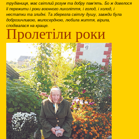
трудівниця, має світлий розум та добру пам’ять. Бо ж довелося
її пережити і роки воєнного лихоліття, і голод, і холод, і
нестатки та злидні. Та зберегла світлу душу, завжди була
доброзичливою, милосердною, любила життя, вірила,
сподівалася на краще.
Пролетіли роки