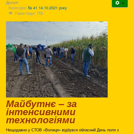
Деталі
Категорія:
№ 41 14.10.2021 року
Перегляди: 755
Майбутнє – за
інтенсивними
технологіями
Нещодавно у СТОВ «Волиця» відбувся обласний День поля з