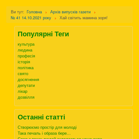
Ви тут:
Головна
Архів випусків газети
№ 41 14.10.2021 року
Хай світить мамина зоря!
Популярні Теги
культура
людина
професія
історія
політика
свято
досягнення
депутати
лікар
дозвілля
Останні статті
Створюємо простір для молоді
Така печаль і образа бере…
Саме з таких людей складається наша сила