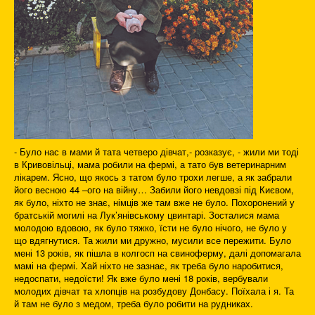
- Було нас в мами й тата четверо дівчат,- розказує, - жили ми тоді
в Кривовільці, мама робили на фермі, а тато був ветеринарним
лікарем. Ясно, що якось з татом було трохи легше, а як забрали
його весною 44 –ого на війну… Забили його невдовзі під Києвом,
як було, ніхто не знає, німців же там вже не було. Похоронений у
братській могилі на Лук’янівському цвинтарі. Зосталися мама
молодою вдовою, як було тяжко, їсти не було нічого, не було у
що вдягнутися. Та жили ми дружно, мусили все пережити. Було
мені 13 років, як пішла в колгосп на свиноферму, далі допомагала
мамі на фермі. Хай ніхто не зазнає, як треба було наробитися,
недоспати, недоїсти! Як вже було мені 18 років, вербували
молодих дівчат та хлопців на розбудову Донбасу. Поїхала і я. Та
й там не було з медом, треба було робити на рудниках.