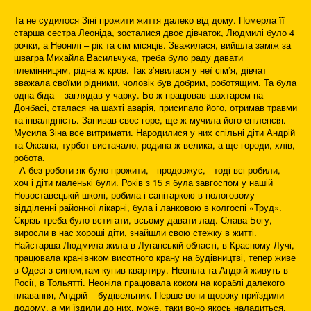
Та не судилося Зіні прожити життя далеко від дому. Померла її
старша сестра Леоніда, зосталися двоє дівчаток, Людмилі було 4
рочки, а Неонілі – рік та сім місяців. Зважилася, вийшла заміж за
швагра Михайла Васильчука, треба було раду давати
племінницям, рідна ж кров. Так з’явилася у неї сім’я, дівчат
вважала своїми рідними, чоловік був добрим, роботящим. Та була
одна біда – заглядав у чарку. Бо ж працював шахтарем на
Донбасі, сталася на шахті аварія, присипало його, отримав травми
та інвалідність. Запивав своє горе, ще ж мучила його епілепсія.
Мусила Зіна все витримати. Народилися у них спільні діти Андрій
та Оксана, турбот вистачало, родина ж велика, а ще городи, хлів,
робота.
- А без роботи як було прожити, - продовжує, - тоді всі робили,
хоч і діти маленькі були. Років з 15 я була завгоспом у нашій
Новоставецькій школі, робила і санітаркою в пологовому
відділенні районної лікарні, була і ланковою в колгоспі «Труд».
Скрізь треба було встигати, всьому давати лад. Слава Богу,
виросли в нас хороші діти, знайшли свою стежку в житті.
Найстарша Людмила жила в Луганській області, в Красному Лучі,
працювала кранівнком висотного крану на будівництві, тепер живе
в Одесі з сином,там купив квартиру. Неоніла та Андрій живуть в
Росії, в Тольятті. Неоніла працювала коком на кораблі далекого
плавання, Андрій – будівельник. Перше вони щороку приїздили
додому, а ми їздили до них, може, таки воно якось наладиться.