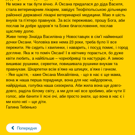
Не може ж так бути вічно. А Оксана придалася до діда Василя,
стала ветеринарним лікарем, завідує Теофіпольською дільницею
районної державної лікарні ветеринарної медицини. Маю я шість
внуків та п’ятеро правнуків. За всіх переживаю, прошу Бога, аби
послав їм добре здоров’я та Боже благословення, послав
щасливу долю.
Живе тепер Зінаїда Василівна у Новоставцях в сім’ї найменшої
дочки Оксани. Чоловіка вже нема 23 роки, треба було її все
пережити. Не сидить і хвилинки, і наварить, і посуд помиє, і город
догляне. Яка ж то поміч Оксані! І в квітнику порається, бо дуже
квіти любить, а найбільше – чорнобривці та настурцію. А зимою
вишиває рушники, серветки, повишивала рушники внукам та
правнукам. Шкарпетки всім в’яже на шпицях, в’яже і гачком.
- Яке щастя, - каже Оксана Михайлівна, - що в нас є ще мама,
вона ж наша перша порадниця, вона для нас найдорожча,
найрідніша, голубка наша сизокрила. Аби жила вона ще довго-
довго, раділа білому світу, а ми для неї все зробимо, аби чути її
голос, аби бачити її ясні очі, аби просто знати, що вона в нас є і
ми коло неї – ще діти.
Галина Тебенько
Попередня