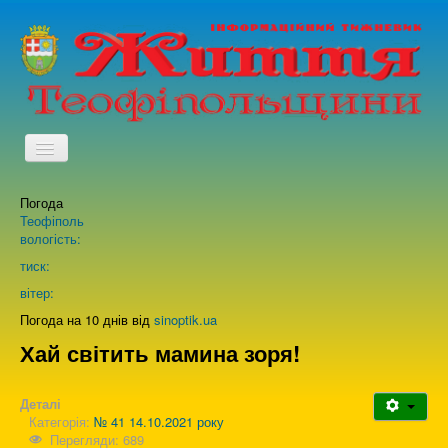
TPL_PROTOSTAR_TOGGLE_MENU
Погода
Головна
Теофіполь
вологість:
Архів випусків газети
тиск:
вітер:
Про нас
Погода на 10 днів від
sinoptik.ua
Хай світить мамина зоря!
Зворотній зв'язок
Деталі
Категорія:
№ 41 14.10.2021 року
Перегляди: 689