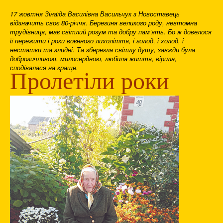
17 жовтня Зінаїда Василівна Васильчук з Новоставець
відзначить своє 80-річчя. Берегиня великого роду, невтомна
трудівниця, має світлий розум та добру пам’ять. Бо ж довелося
її пережити і роки воєнного лихоліття, і голод, і холод, і
нестатки та злидні. Та зберегла світлу душу, завжди була
доброзичливою, милосердною, любила життя, вірила,
сподівалася на краще.
Пролетіли роки