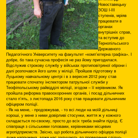
Новоставецьку
ЗОШ І-ІІІ
ступенів, мріяв
працювати в
органах
внутрішніх справ,
та вступив до
Тернопільського
Державного
Педагогічного Університету на факультет «комп’ютерна графіка». І
добре, бо така сучасна професія не раз йому пригодилася.
Відслужив строкову службу у військах протиповітряної оброни і
далі розпочався його шлях у міліції. Пройшов підготовку в
Луцькому навчальному центрі і в з вересня 2012 року став
працювати спочатку інспектором патрульної служби у
Теофіпольському райвідділі міліції, згодом – її керівником. Як
пройшла реформа правоохоронних органів, і посад дільничних
стало п’ять, з листопада 2016 року став працювати дільничним
офіцером поліції.
- Як на мене, - продовжував, - то всі люди на моїй дільниці
хороші, у мене з ними довірливі стосунки, життя ж у кожного
складається по-своєму, просто до всіх треба знайти підхід. Є
співпраця з сільськими головами, керівниками місцевих
агропідприємств. Звісно, що робота дільничного офіцера поліції
дуже напружена, адже нас залучають до проведення слідчо-