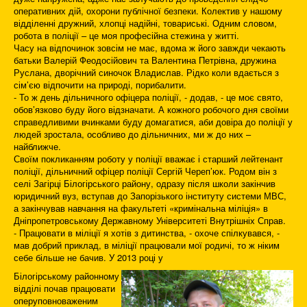
оперативних дій, охорони публічної безпеки. Колектив у нашому
відділенні дружний, хлопці надійні, товариські. Одним словом,
робота в поліції – це моя професійна стежина у житті.
Часу на відпочинок зовсім не має, вдома ж його завжди чекають
батьки Валерій Феодосійович та Валентина Петрівна, дружина
Руслана, дворічний синочок Владислав. Рідко коли вдається з
сім’єю відпочити на природі, порибалити.
- То ж день дільничного офіцера поліції, - додав, - це моє свято,
обов’язково буду його відзначати. А кожного робочого дня своїми
справедливими вчинками буду домагатися, аби довіра до поліції у
людей зростала, особливо до дільничних, ми ж до них –
найближче.
Своїм покликанням роботу у поліції вважає і старший лейтенант
поліції, дільничний офіцер поліції Сергій Череп’юк. Родом він з
селі Загірці Білогірського району, одразу після школи закінчив
юридичний вуз, вступав до Запорізького інституту системи МВС,
а закінчував навчання на факультеті «кримінальна міліція» в
Дніпропетровському Державному Університеті Внутрішніх Справ.
- Працювати в міліції я хотів з дитинства, - охоче спілкувався, -
мав добрий приклад, в міліції працювали мої родичі, то ж ніким
себе більше не бачив. У 2013 році у
Білогірському районному
відділі почав працювати
оперуповноваженим