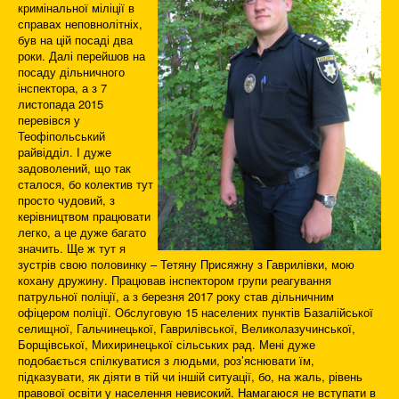
кримінальної міліції в
справах неповнолітніх,
був на цій посаді два
роки. Далі перейшов на
посаду дільничного
інспектора, а з 7
листопада 2015
перевівся у
Теофіпольський
райвідділ. І дуже
задоволений, що так
сталося, бо колектив тут
просто чудовий, з
керівництвом працювати
легко, а це дуже багато
значить. Ще ж тут я
зустрів свою половинку – Тетяну Присяжну з Гаврилівки, мою
кохану дружину. Працював інспектором групи реагування
патрульної поліції, а з березня 2017 року став дільничним
офіцером поліції. Обслуговую 15 населених пунктів Базалійської
селищної, Гальчинецької, Гаврилівської, Великолазучинської,
Борщівської, Михиринецької сільських рад. Мені дуже
подобається спілкуватися з людьми, роз’яснювати їм,
підказувати, як діяти в тій чи іншій ситуації, бо, на жаль, рівень
правової освіти у населення невисокий. Намагаюся не вступати в