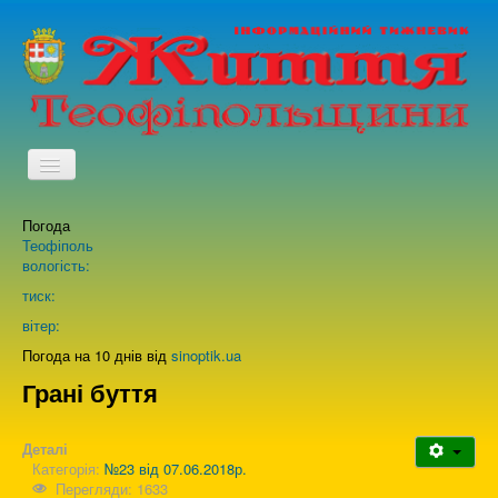
TPL_PROTOSTAR_TOGGLE_MENU
Погода
Головна
Теофіполь
вологість:
Архів випусків газети
тиск:
вітер:
Про нас
Погода на 10 днів від
sinoptik.ua
Грані буття
Зворотній зв'язок
Деталі
Категорія:
№23 від 07.06.2018р.
Перегляди: 1633