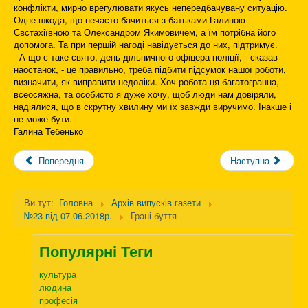
конфлікти, мирно врегулювати якусь непередбачувану ситуацію.
Одне шкода, що нечасто бачиться з батьками Галиною
Євстахіївною та Олександром Якимовичем, а їм потрібна його
допомога. Та при першій нагоді навідується до них, підтримує.
- А що є таке свято, день дільничного офіцера поліції, - сказав
наостанок, - це правильно, треба підбити підсумок нашої роботи,
визначити, як виправити недоліки. Хоч робота ця багатогранна,
всеосяжна, та особисто я дуже хочу, щоб люди нам довіряли,
надіялися, що в скрутну хвилину ми їх завжди виручимо. Інакше і
не може бути.
Галина Тебенько
Попередня
Наступна
Ви тут:
Головна
Архів випусків газети
№23 від 07.06.2018р.
Грані буття
Популярні Теги
культура
людина
професія