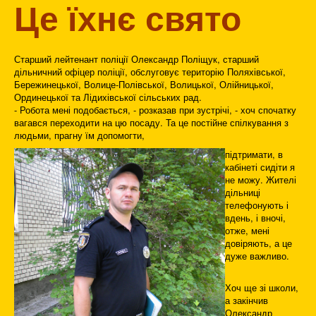
Це їхнє свято
Старший лейтенант поліції Олександр Поліщук, старший
дільничний офіцер поліції, обслуговує територію Поляхівської,
Бережинецької, Волице-Полівської, Волицької, Олійницької,
Ординецької та Лідихівської сільських рад.
- Робота мені подобається, - розказав при зустрічі, - хоч спочатку
вагався переходити на цю посаду. Та це постійне спілкування з
людьми, прагну їм допомогти,
підтримати, в
кабінеті сидіти я
не можу. Жителі
дільниці
телефонують і
вдень, і вночі,
отже, мені
довіряють, а це
дуже важливо.
Хоч ще зі школи,
а закінчив
Олександр