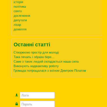
історія
політика
свято
досягнення
депутати
лікар
дозвілля
Останні статті
Створюємо простір для молоді
Така печаль і образа бере…
Саме з таких людей складається наша сила
Виконують надважливу роботу
Громада попрощалася з воїном Дмитром Пілатом
Логін
Пароль