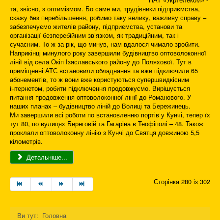
та, звісно, з оптимізмом. Бо саме ми, трудівники підприємства,
скажу без перебільшення, робимо таку велику, важливу справу –
забезпечуємо жителів району, підприємства, установи та
організації безперебійним зв’язком, як традиційним, так і
сучасним. То ж за рік, що минув, нам вдалося чимало зробити.
Наприкінці минулого року завершили будівництво оптоволоконної
лінії від села Окіп Ізяславського району до Поляхової. Тут в
приміщенні АТС встановили обладнання та вже підключили 65
абонементів, то ж вони вже користуються супершвидкісним
інтернетом, робити підключення продовжуємо. Вирішується
питання продовження оптоволоконної лінії до Романового. У
наших планах – будівництво ліній до Волиці та Бережинець.
Ми завершили всі роботи по встановленню портів у Кунчі, тепер їх
тут 80, по вулицях Береговій та Гагаріна в Теофіполі – 48. Також
проклали оптоволоконну лінію з Кунчі до Святця довжиною 5,5
кілометрів.
Детальніше...
Сторінка 280 із 302
Ви тут:
Головна