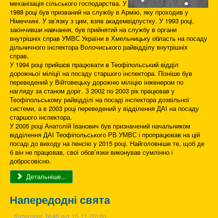
механізація сільського господарства. У
1988 році був призваний на службу в Армію, яку проходив у
Німеччині. У зв’язку з цим, взяв академвідпустку. У 1993 році,
закінчивши навчання, був прийнятий на службу в органи
внутрішніх справ УМВС України в Хмельницьку область на посаду
дільничного інспектора Волочиського райвідділу внутрішніх
справ.
У 1994 році прийшов працювати в Теофіпольський відділ
дорожньої міліції на посаду старшого інспектора. Пізніше був
переведений у Війтовецьку дорожню міліцію інженером по
нагляду за станом доріг. З 2002 по 2003 рік працював у
Теофіпольському райвідділі на посаді інспектора дозвільної
системи, а в 2003 році переведений у відділення ДАІ на посаду
старшого інспектора.
У 2005 році Анатолій Іванович був призначений начальником
відділення ДАІ Теофіпольського РВ УМВС і пропрацював на цій
посаді до виходу на пенсію у 2015 році. Найголовніше те, щоб де
б він не працював, свої обов’язки виконував сумлінно і
добросовісно.
Детальніше...
Напередодні свята
Категорія:
№46 від 15.11.2018р.