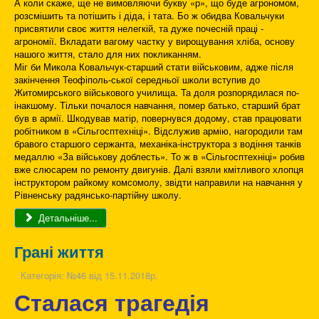
А коли скаже, ще не вимовляючи букву «р», що буде агрономом,
розсмішить та потішить і діда, і тата. Бо ж обидва Ковальчуки
присвятили своє життя нелегкій, та дуже почесній праці -
агрономії. Вкладати вагому частку у вирощування хліба, основу
нашого життя, стало для них покликанням.
Міг би Микола Ковальчук-старший стати військовим, адже після
закінчення Теофіполь-ської середньої школи вступив до
Житомирського військового училища. Та доля розпорядилася по-
інакшому. Тільки почалося навчання, помер батько, старший брат
був в армії. Шкодував матір, повернувся додому, став працювати
робітником в «Сільгосптехніці». Відслужив армію, нагородили там
бравого старшого сержанта, механіка-інструктора з водіння танків
медаллю «За військову доблесть». То ж в «Сільгосптехніці» робив
вже слюсарем по ремонту двигунів. Далі взяли кмітливого хлопця
інструктором райкому комсомолу, звідти направили на навчання у
Рівненську радянсько-партійну школу.
Детальніше...
Грані життя
Категорія:
№46 від 15.11.2018р.
Сталася трагедія