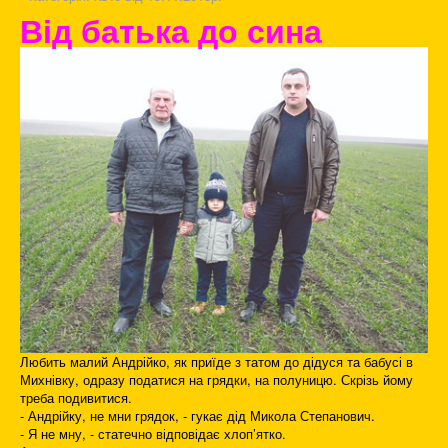
Від батька до сина
Любить малий Андрійко, як приїде з татом до дідуся та бабусі в
Михнівку, одразу податися на грядки, на полуницю. Скрізь йому
треба подивитися.
- Андрійку, не мни грядок, - гукає дід Микола Степанович.
- Я не мну, - статечно відповідає хлоп’ятко.