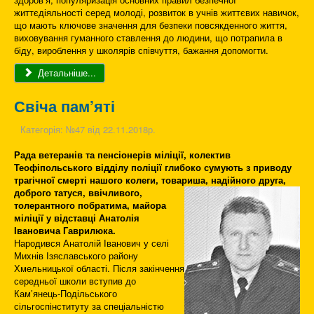
життєдіяльності серед молоді, розвиток в учнів життєвих навичок,
що мають ключове значення для безпеки повсякденного життя,
виховування гуманного ставлення до людини, що потрапила в
біду, вироблення у школярів співчуття, бажання допомогти.
Детальніше...
Свіча пам’яті
Категорія:
№47 від 22.11.2018р.
Рада ветеранів та пенсіонерів міліції, колектив
Теофіпольського відділу поліції глибоко сумують з приводу
трагічної смерті нашого колеги, товариша, надійного друга,
доброго татуся,
ввічливого,
толерантного побратима, майора
міліції у відставці Анатолія
Івановича Гаврилюка.
Народився Анатолій Іванович у селі
Михнів Ізяславського району
Хмельницької області. Після закінчення
середньої школи вступив до
Кам’янець-Подільського
сільгоспінституту за спеціальністю