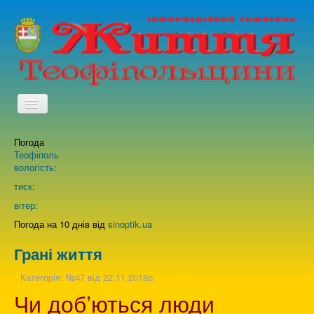
TPL_PROTOSTAR_TOGGLE_MENU
Погода
Головна
Теофіполь
вологість:
Архів випусків газети
тиск:
вітер:
Про нас
Погода на 10 днів від
sinoptik.ua
Грані життя
Зворотній зв'язок
Категорія:
№47 від 22.11.2018р.
Чи доб’ються люди