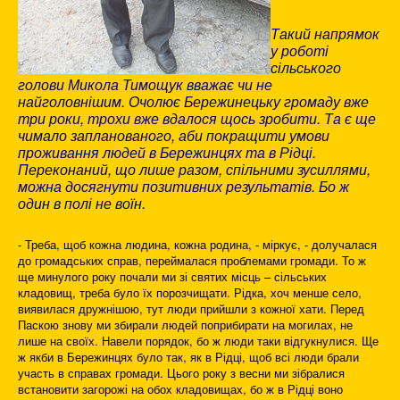
Такий напрямок
у роботі
сільського
голови Микола Тимощук вважає чи не
найголовнішим. Очолює Бережинецьку громаду вже
три роки, трохи вже вдалося щось зробити. Та є ще
чимало запланованого, аби покращити умови
проживання людей в Бережинцях та в Рідці.
Переконаний, що лише разом, спільними зусиллями,
можна досягнути позитивних результатів. Бо ж
один в полі не воїн.
- Треба, щоб кожна людина, кожна родина, - міркує, - долучалася
до громадських справ, переймалася проблемами громади. То ж
ще минулого року почали ми зі святих місць – сільських
кладовищ, треба було їх порозчищати. Рідка, хоч менше село,
виявилася дружнішою, тут люди прийшли з кожної хати. Перед
Паскою знову ми збирали людей поприбирати на могилах, не
лише на своїх. Навели порядок, бо ж люди таки відгукнулися. Ще
ж якби в Бережинцях було так, як в Рідці, щоб всі люди брали
участь в справах громади. Цього року з весни ми зібралися
встановити загорожі на обох кладовищах, бо ж в Рідці воно