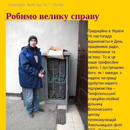
Категорія:
№46 від 15.11.2018р.
Робимо велику справу
Традиційно в Україні
16 листопада
відзначається День
працівників радіо,
телебачення та
зв’язку. То ж це
наше професійне
свято. І зустрічаємо
його, як і завжди, з
надією на кращі
здобутки нашого
підприємства –
Теофіпольської
станційно-лінійної
дільниці
Волочиського
центру
телекомунікацій
Хмельницької філії
ПАТ «Укртелеком» -