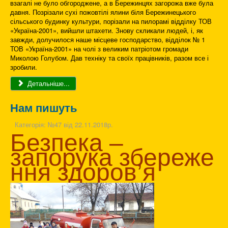
взагалі не було обгороджене, а в Бережинцях загорожа вже була
давня. Позрізали сухі пожовтілі ялини біля Бережинецького
сільського будинку культури, порізали на пилорамі відділку ТОВ
«Україна-2001», вийшли штахети. Знову скликали людей, і, як
завжди, долучилося наше місцеве господарство, відділок № 1
ТОВ «Україна-2001» на чолі з великим патріотом громади
Миколою Голубом. Дав техніку та своїх працівників, разом все і
зробили.
Детальніше...
Нам пишуть
Категорія:
№47 від 22.11.2018р.
Безпека –
запорука збереже
ння здоров’я