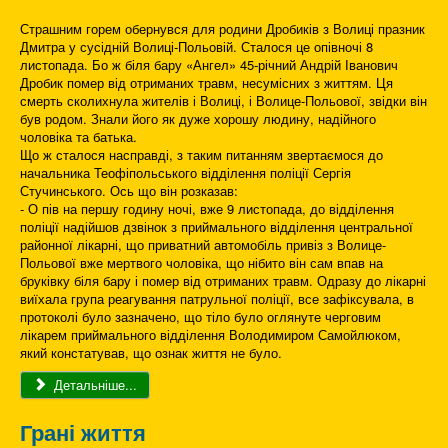
Страшним горем обернувся для родини Дробиків з Волиці празник
Дмитра у сусідній Волиці-Польовій. Сталося це опівночі 8
листопада. Бо ж біля бару «Ангел» 45-річний Андрій Іванович
Дробик помер від отриманих травм, несумісних з життям. Ця
смерть сколихнула жителів і Волиці, і Волице-Польової, звідки він
був родом. Знали його як дуже хорошу людину, надійного
чоловіка та батька.
Що ж сталося насправді, з таким питанням звертаємося до
начальника Теофіпольського відділення поліції Сергія
Стучинського. Ось що він розказав:
- О пів на першу годину ночі, вже 9 листопада, до відділення
поліції надійшов дзвінок з приймального відділення центральної
районної лікарні, що приватний автомобіль привіз з Волице-
Польової вже мертвого чоловіка, що нібито він сам впав на
бруківку біля бару і помер від отриманих травм. Одразу до лікарні
виїхала група реагування патрульної поліції, все зафіксувала, в
протоколі було зазначено, що тіло було оглянуте черговим
лікарем приймального відділення Володимиром Самойлюком,
який констатував, що ознак життя не було.
Детальніше...
Грані життя