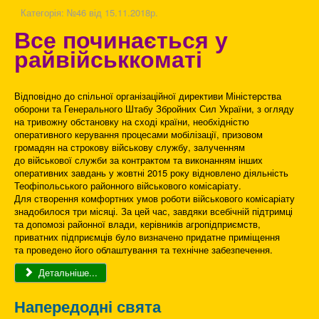
Категорія:
№46 від 15.11.2018р.
Все починається у
райвійськкоматі
Відповідно до спільної організаційної директиви Міністерства
оборони та Генерального Штабу Збройних Сил України, з огляду
на тривожну обстановку на сході країни, необхідністю
оперативного керування процесами мобілізації, призовом
громадян на строкову військову службу, залученням
до військової служби за контрактом та виконанням інших
оперативних завдань у жовтні 2015 року відновлено діяльність
Теофіпольського районного військового комісаріату.
Для створення комфортних умов роботи військового комісаріату
знадобилося три місяці. За цей час, завдяки всебічній підтримці
та допомозі районної влади, керівників агропідприємств,
приватних підприємців було визначено придатне приміщення
та проведено його облаштування та технічне забезпечення.
Детальніше...
Напередодні свята