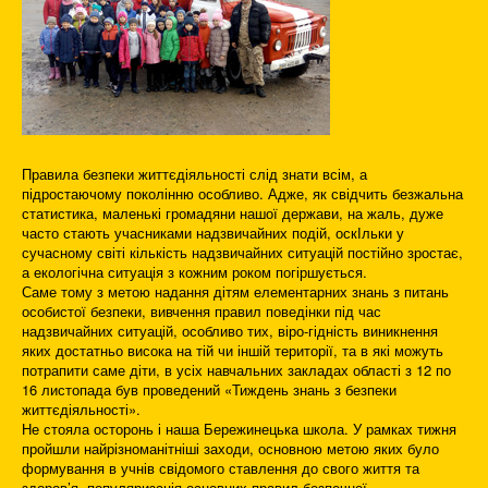
Правила безпеки життєдіяльності слід знати всім, а
підростаючому поколінню особливо. Адже, як свідчить безжальна
статистика, маленькі громадяни нашої держави, на жаль, дуже
часто стають учасниками надзвичайних подій, оскІльки у
сучасному світі кількість надзвичайних ситуацій постійно зростає,
а екологічна ситуація з кожним роком погіршується.
Саме тому з метою надання дітям елементарних знань з питань
особистої безпеки, вивчення правил поведінки під час
надзвичайних ситуацій, особливо тих, віро-гідність виникнення
яких достатньо висока на тій чи іншій території, та в які можуть
потрапити саме діти, в усіх навчальних закладах області з 12 по
16 листопада був проведений «Тиждень знань з безпеки
життєдіяльності».
Не стояла осторонь і наша Бережинецька школа. У рамках тижня
пройшли найрізноманітніші заходи, основною метою яких було
формування в учнів свідомого ставлення до свого життя та
здоров’я, популяризація основних правил безпечної