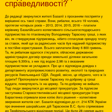
справедливості?
До редакції звернулися жителі Базалії з проханням посприяти у
вирішенні ось такої справи. Вони, рибалки, всього 19 чоловік,
протягом чотирьох років – 2013, 2014, 2015, 2016 – платили
керівнику Базалійського колективного сільськогосподарського
підприємства по птахівництву Володимиру Тарасюку гроші, з яких
він, як стверджував підприємець, нібито сплачував орендну плату
за ставок, який ще за радянських часів був наданий підприємству
в постійне користування. Всього заплатили йому 6 800 гривень.
Та, як рибалкам вдалося з’ясувати, обласною державною
адміністрацією договір оренди земельної ділянки загальною
площею 9,300га, з них під водою 2,98 га з вказаним
підприємством не укладався. Про це є відповідна довідка з
департаменту агропромислового розвитку, екології та природних
ресурсів Хмельницької ОДА. Людей, звісно, це обурило, чого ж їх
дурити? Пропонували панові Тарасюку по-доброму ці гроші
віддати, пожертвують їх на церкву. Та по-доброму не вийшло.
Тоді люди звернулися до місцевої прокуратури. За підписом
заступника Старокостянтинівської місцевої прокуратури Ігоря
Барахтенка отримали вони копію його рішення – колективне
звернення жителів смт. Базалія відповідно до ст. 214 КПК України
про вчинення шахрайських дій Тарасюком В.С. було спрямоване
до Теофіпольського відділення поліції. Це було 28 серпня цього