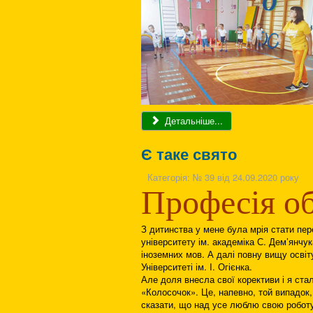
Детальніше...
Є таке свято
Категорія:
№ 39 від 24.09.2020 року
Професія об
З дитинства у мене була мрія стати пе
університету ім. академіка С. Дем’янчу
іноземних мов. А далі повну вищу осві
Університеті ім. І. Огієнка.
Але доля внесла свої корективи і я ст
«Колосочок». Це, напевно, той випадок,
сказати, що над усе люблю свою роботу