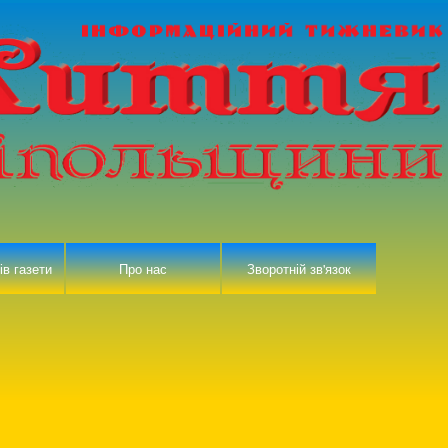
ів газети
Про нас
Зворотній зв'язок