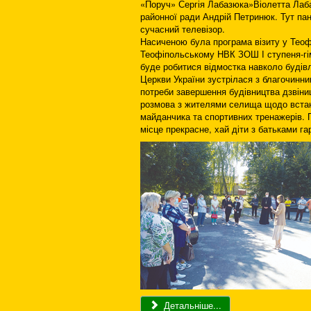
«Поруч» Сергія Лабазюка»Віолетта Лаба
районної ради Андрій Петринюк. Тут пан
сучасний телевізор.
Насиченою була програма візиту у Теоф
Теофіпольському НВК ЗОШ І ступеня-гім
буде робитися відмостка навколо будів
Церкви України зустрілася з благочин
потреби завершення будівництва дзвіни
розмова з жителями селища щодо встано
майданчика та спортивних тренажерів. 
місце прекрасне, хай діти з батьками га
Детальніше...