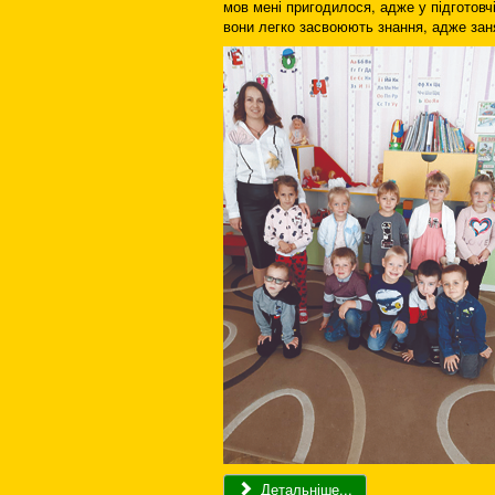
мов мені пригодилося, адже у підготовч
вони легко засвоюють знання, адже заня
Детальніше...