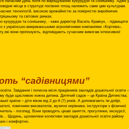
ся обласний День поля по вирощуванню кукурудзи та соняшнику. Адже 
ровідне місце в структурі посівних площ належить саме цим культурам.
асних технологій, високою врожайністю за помірністю виробничих
трішньому та світових ринках.
о кукурудзи та соняшнику, - каже директор Василь Кравчук, - підвищити
мо з українсько-американськими агрохімічними компаніями «Кортева»,
ту,які вони пропонують, відповідають сучасним вимогам інтенсивної
ють “садівницями”
світи. Завдання і почесна місія працівників закладів дошкільної освіти –
ому буде щасливою кожна дитина. Дитячий садок – це Країна Дитинства, 
ої країни – діти віком від 2 до 6 (7) років. А допомагають їм добрі,
вателі, помічники вихователів, музичні керівники, інструктори з фізичної
вчитель - логопед. Вони проводять цікаві заняття, прогулянки, екскурсії,
ців… Щодень, щохвилини колективи закладів дошкільної освіти району
шно і комфортно.