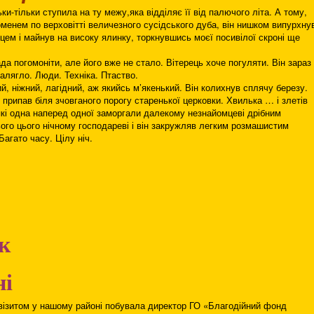
ки-тільки ступила на ту межу,яка відділяє її від палючого літа. А тому,
оменем по верховітті величезного сусідського дуба, він нишком випурхну
ьцем і майнув на високу ялинку, торкнувшись моєї посивілої скроні ще
а погомоніти, але його вже не стало. Вітерець хоче погуляти. Він зараз
алягло. Люди. Техніка. Птаство.
й, ніжний, лагідний, аж якийсь м’якенький. Він колихнув сплячу березу.
, припав біля зчовганого порогу старенької церковки. Хвилька … і злетів
які одна наперед одної заморгали далекому незнайомцеві дрібним
ого цього нічному господареві і він закружляв легким розмашистим
агато часу. Цілу ніч.
к
ні
м візитом у нашому районі побувала директор ГО «Благодійний фонд