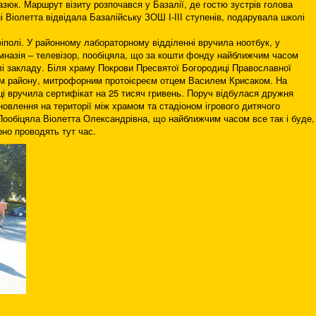
зюк. Маршрут візиту розпочався у Базалії, де гостю зустрів голова
і Віолетта відвідала Базалійську ЗОШ І-ІІІ ступенів, подарувала школі
іполі. У районному лабораторному відділенні вручила ноотбук, у
назія – телевізор, пообіцяла, що за кошти фонду найближчим часом
лі закладу. Біля храму Покрови Пресвятої Богородиці Православної
ним району, митрофорним протоієреєм отцем Василем Крисаком. На
ці вручила сертифікат на 25 тисяч гривень. Поруч відбулася дружня
влення на території між храмом та стадіоном ігрового дитячого
Пообіцяла Віолетта Олександрівна, що найближчим часом все так і буде,
рно проводять тут час.