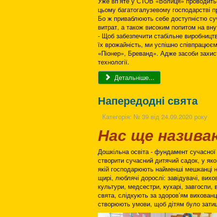
Уже вп’яте у СТОВ «Волиця» проводить
цьому багатогалузевому господарстві п
Бо ж приваблюють себе доступністю суч
витрат, а також високим попитом на вну
- Щоб забезпечити стабільне виробництв
їх врожайність, ми успішно співпрацює
«Піонер», Бреванд». Адже засоби захис
технології.
Детальніше...
Напередодні свята
Категорія:
№ 39 від 24.09.2020 року
Нас ще назива
Дошкільна освіта - фундамент сучасної о
створити сучасний дитячий садок, у як
якій господарюють найменші мешканці наш
щирі, люблячі дорослі: завідувачі, вихо
культури, медсестри, кухарі, завгоспи, 
свята, слідкують за здоров’ям вихован
створюють умови, щоб дітям було зати