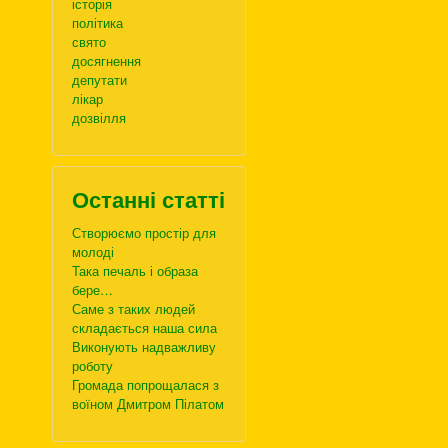
історія
політика
свято
досягнення
депутати
лікар
дозвілля
Останні статті
Створюємо простір для
молоді
Така печаль і образа
бере…
Саме з таких людей
складається наша сила
Виконують надважливу
роботу
Громада попрощалася з
воїном Дмитром Пілатом