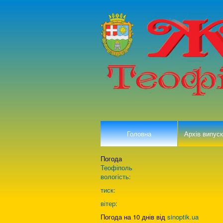
Головна
Архів випуск
Погода
Теофіполь
вологість:
тиск:
вітер:
Погода на 10 днів від
sinoptik.ua