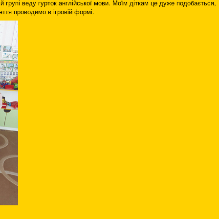
ій групі веду гурток англійської мови. Моїм діткам це дуже подобається,
ття проводимо в ігровій формі.