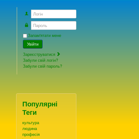
Логін
Пароль
Запам'ятати мене
Увійти
Зареєструватися
Забули свій логін?
Забули свій пароль?
Популярні
Теги
культура
людина
професія