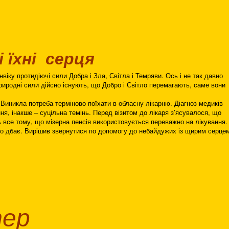
 їхні серця
нвіку протидіючі сили Добра і Зла, Світла і Темряви. Ось і не так давно
природні сили дійсно існують, що Добро і Світло перемагають, саме вони
 Виникла потреба терміново поїхати в обласну лікарню. Діагноз медиків
ня, інакше – суцільна темінь. Перед візитом до лікаря з’ясувалося, що
 все тому, що мізерна пенсія використовується переважно на лікування.
ло дбає. Вирішив звернутися по допомогу до небайдужих із щирим серце
тер