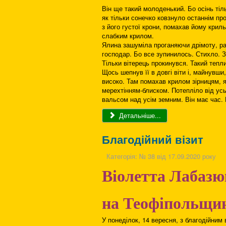
Він ще такий молоденький. Бо осінь тіль
як тільки сонечко ковзнуло останнім пр
з його густої крони, помахав йому крил
слабким крилом.
Ялина зашуміла проганяючи дрімоту, рад
господар. Бо все зупинилось. Стихло. З
Тільки вітерець прокинувся. Такий тепли
Щось шепнув її в довгі віти і, майнувши
високо. Там помахав крилом зірницям, 
мерехтінням-блиском. Потепліло від усь
вальсом над усім земним. Він має час. Б
Детальніше...
Благодійний візит
Категорія:
№ 38 від 17.09.2020 року
Віолетта Лабазю
на Теофіпольщи
У понеділок, 14 вересня, з благодійни