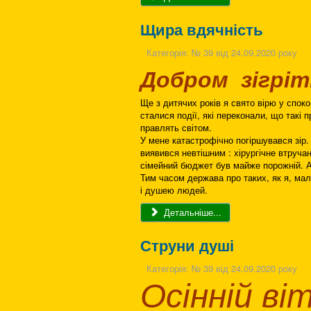
Щира вдячність
Категорія:
№ 39 від 24.09.2020 року
Добром зігріті
Ще з дитячих років я свято вірю у споко
сталися події, які переконали, що такі 
правлять світом.
У мене катастрофічно погіршувався зір.
виявився невтішним : хірургічне втручан
сімейний бюджет був майже порожній. А
Тим часом держава про таких, як я, ма
і душею людей.
Детальніше...
Струни душі
Категорія:
№ 39 від 24.09.2020 року
Осінній ві