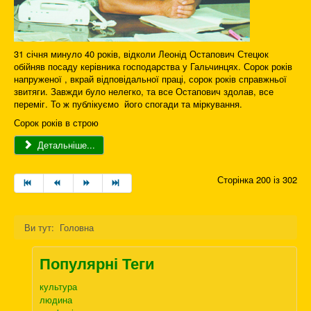
31 січня минуло 40 років, відколи Леонід Остапович Стецюк
обійняв посаду керівника господарства у Гальчинцях. Сорок років
напруженої , вкрай відповідальної праці, сорок років справжньої
звитяги. Завжди було нелегко, та все Остапович здолав, все
переміг. То ж публікуємо його спогади та міркування.
Сорок років в строю
Детальніше...
Сторінка 200 із 302
Ви тут:
Головна
Популярні Теги
культура
людина