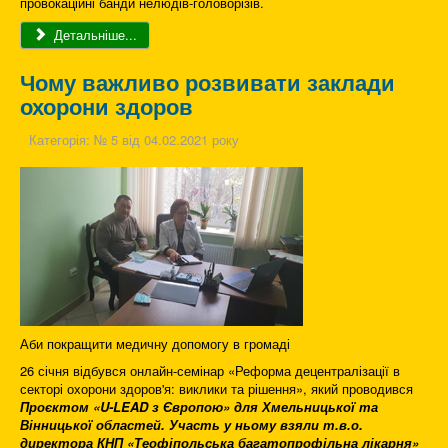
провокаційні банди нелюдів-головорізів.
Детальніше...
Чому важливо розвивати заклади
охорони здоров
Категорія:
№ 5 від 04.02.2021 року
Аби покращити медичну допомогу в громаді
26 січня відбувся онлайн-семінар «Реформа децентралізації в
секторі охорони здоров'я: виклики та рішення», який проводився
Проєктом «
U
-
LEAD
з Європою» для Хмельницької та
Вінницької областей. Участь у ньому взяли т.в.о.
директора КНП «Теофіпольська багатопрофільна лікарня»