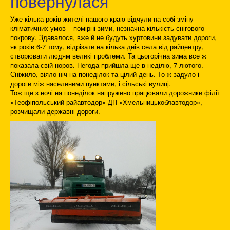
повернулася
Уже кілька років жителі нашого краю відчули на собі зміну
кліматичних умов – помірні зими, незначна кількість снігового
покрову. Здавалося, вже й не будуть хуртовини задувати дороги,
як років 6-7 тому, відрізати на кілька днів села від райцентру,
створювати людям великі проблеми. Та цьогорічна зима все ж
показала свій норов. Негода прийшла ще в неділю, 7 лютого.
Сніжило, віяло ніч на понеділок та цілий день. То ж задуло і
дороги між населеними пунктами, і сільські вулиці.
Тож ще з ночі на понеділок напружено працювали дорожники філії
«Теофіпольський райавтодор» ДП «Хмельницькоблавтодор»,
розчищали державні дороги.