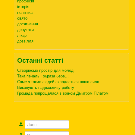
професія
історія
політика
свято
досягнення
депутати
лікар
дозвілля
Останні статті
Створюємо простір для молоді
Така печаль і образа бере…
Саме з таких людей складається наша сила
Виконують надважливу роботу
Громада попрощалася з воїном Дмитром Пілатом
Логін