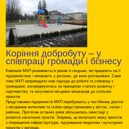
Коріння добробуту – у
співпраці громади і бізнесу
Компанія МХП розвивається разом із людьми, які працюють на її
підприємствах і мешкають у регіонах, де вони розташовані. Саме
тому МХП запровадило нові підходи до роботи та співпраці з
громадами, зосереджуючись на принципах сталого розвитку і
партнерства, та залучаючи місцевих мешканців до спільних
проєктів.
Представники підприємств МХП перебувають у постійному діалозі
з місцевими жителями та їхніми представниками у містах, селах і
районах. Протягом останніх років збільшились інвестиції у
розвиток населених пунктів. Зокрема, це включало низку проєктів
з покращення інфраструктури, підтримання медичних і культурних
проєктів у регіонах.