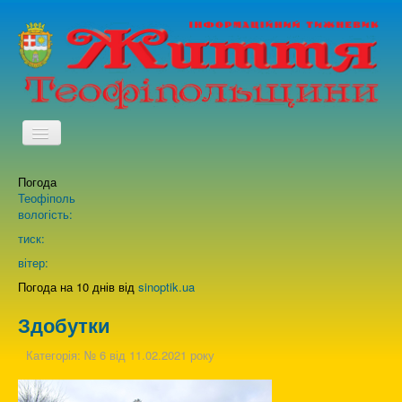
TPL_PROTOSTAR_TOGGLE_MENU
Погода
Головна
Теофіполь
вологість:
Архів випусків газети
тиск:
вітер:
Про нас
Погода на 10 днів від
sinoptik.ua
Здобутки
Зворотній зв'язок
Категорія:
№ 6 від 11.02.2021 року