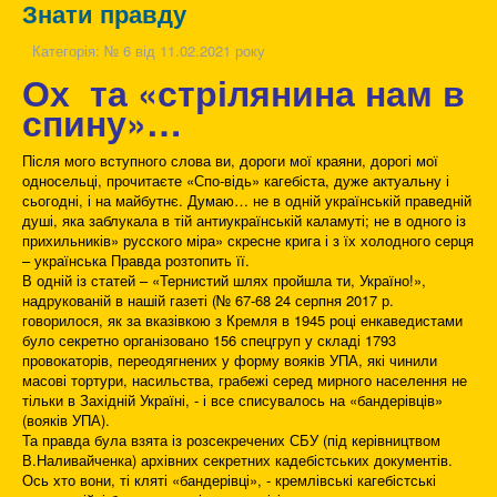
Знати правду
Категорія:
№ 6 від 11.02.2021 року
Ох та «стрілянина нам в
спину»…
Після мого вступного слова ви, дороги мої краяни, дорогі мої
односельці, прочитаєте «Спо-відь» кагебіста, дуже актуальну і
сьогодні, і на майбутнє. Думаю… не в одній українській праведній
душі, яка заблукала в тій антиукраїнській каламуті; не в одного із
прихильників» русского міра» скресне крига і з їх холодного серця
– українська Правда розтопить її.
В одній із статей – «Тернистий шлях пройшла ти, Україно!»,
надрукованій в нашій газеті (№ 67-68 24 серпня 2017 р.
говорилося, як за вказівкою з Кремля в 1945 році енкаведистами
було секретно організовано 156 спецгруп у складі 1793
провокаторів, переодягнених у форму вояків УПА, які чинили
масові тортури, насильства, грабежі серед мирного населення не
тільки в Західній Україні, - і все списувалось на «бандерівців»
(вояків УПА).
Та правда була взята із розсекречених СБУ (під керівництвом
В.Наливайченка) архівних секретних кадебістських документів.
Ось хто вони, ті кляті «бандерівці», - кремлівські кагебістські