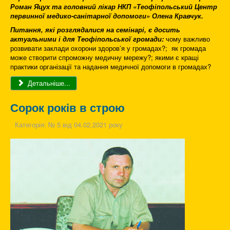
Роман Яцух та головний лікар НКП «Теофіпольський Центр
первинної медико-санітарної допомоги» Олена Кравчук.
Питання, які розглядалися на семінарі, є досить
актуальними і для Теофіпольської громади:
чому важливо
розвивати заклади охорони здоров’я у громадах?; як громада
може створити спроможну медичну мережу?; якими є кращі
практики організації та надання медичної допомоги в громадах?
Детальніше...
Сорок років в строю
Категорія:
№ 5 від 04.02.2021 року