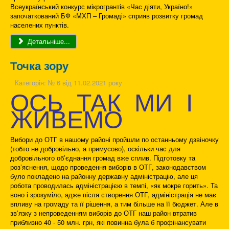
Всеукраїнський конкурс мікрогрантів «Час діяти, Україно!»
започаткований БФ «МХП – Громаді» сприяв розвитку громад
населених пунктів.
Детальніше...
Точка зору
Категорія:
№ 6 від 11.02.2021 року
ОСЬ ТАК МИ І
ЖИВЕМО
Вибори до ОТГ в нашому районі пройшли по останньому дзвіночку
(тобто не добровільно, а примусово), оскільки час для
добровільного об’єднання громад вже сплив. Підготовку та
роз’яснення, щодо проведення виборів в ОТГ, законодавством
було покладено на районну державну адміністрацію, але ця
робота проводилась адміністрацією в темпі, «як мокре горить». Та
воно і зрозуміло, адже після створення ОТГ, адміністрація не має
впливу на громаду та її рішення, а тим більше на її бюджет. Але в
зв’язку з непроведенням виборів до ОТГ наш район втратив
приблизно 40 - 50 млн. грн, які повинна була б профінансувати