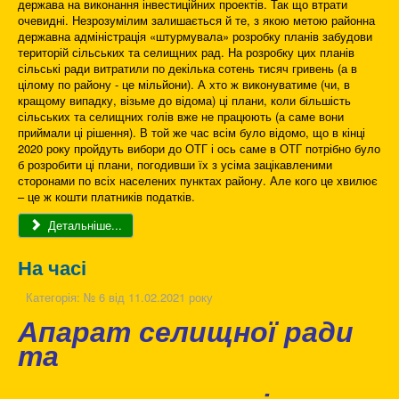
держава на виконання інвестиційних проектів. Так що втрати
очевидні. Незрозумілим залишається й те, з якою метою районна
державна адміністрація «штурмувала» розробку планів забудови
територій сільських та селищних рад. На розробку цих планів
сільські ради витратили по декілька сотень тисяч гривень (а в
цілому по району - це мільйони). А хто ж виконуватиме (чи, в
кращому випадку, візьме до відома) ці плани, коли більшість
сільських та селищних голів вже не працюють (а саме вони
приймали ці рішення). В той же час всім було відомо, що в кінці
2020 року пройдуть вибори до ОТГ і ось саме в ОТГ потрібно було
б розробити ці плани, погодивши їх з усіма зацікавленими
сторонами по всіх населених пунктах району. Але кого це хвилює
– це ж кошти платників податків.
Детальніше...
На часі
Категорія:
№ 6 від 11.02.2021 року
Апарат селищної ради
та