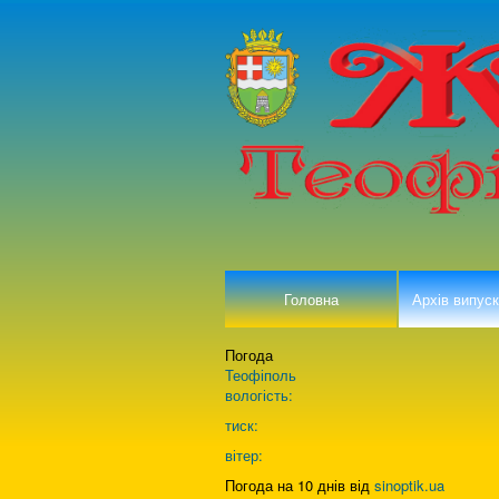
Головна
Архів випуск
Погода
Теофіполь
вологість:
тиск:
вітер:
Погода на 10 днів від
sinoptik.ua