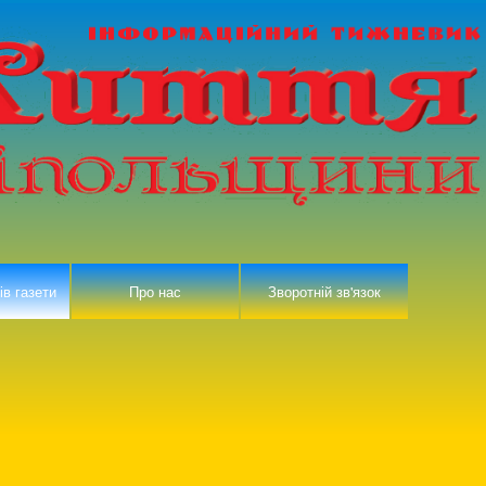
ів газети
Про нас
Зворотній зв'язок