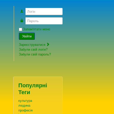
Логін
Пароль
Запам'ятати мене
Увійти
Зареєструватися
Забули свій логін?
Забули свій пароль?
Популярні
Теги
культура
людина
професія