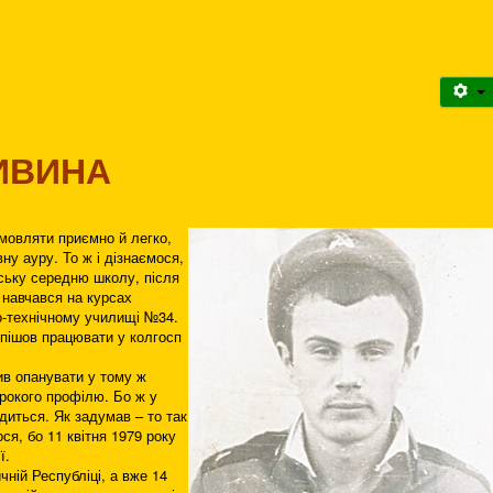
ИВИНА
овляти приємно й легко,
ну ауру. То ж і дізнаємося,
вську середню школу, після
 навчався на курсах
-технічному училищі №34.
 пішов працювати у колгосп
в опанувати у тому ж
рокого профілю. Бо ж у
диться. Як задумав – то так
ся, бо 11 квітня 1979 року
ї.
ній Республіці, а вже 14