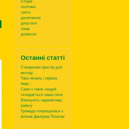
історія
політика
свято
досягнення
депутати
лікар
дозвілля
Останні статті
Створюємо простір для
молоді
Така печаль і образа
бере…
Саме з таких людей
складається наша сила
Виконують надважливу
роботу
Громада попрощалася з
воїном Дмитром Пілатом