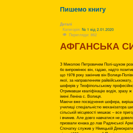
Пишемо книгу
Деталі
Категорія:
№ 1 від 2.01.2020
Перегляди: 862
АФГАНСЬКА
С
З Миколою Петровичем Полі-щуком розм
бо випромінює він, гадаю, надто позитив
що 1978 року закінчив він Волице-Полі
якої, за направленням райвійськкомату,
шоферів у Теофіпольському професійно
Отримавши кваліфікацію водія, зразу ж
імені Леніна с. Волиця.
Маючи вже посвідчення шофера, виріши
училищі спеціальністю механізатора ши
сільській місцевості мешкає – все приго
і вчинив. Але довго навчатися не довело
призвали юнака до лав Радянської Армі
Спочатку служив у Німецькій Демократич