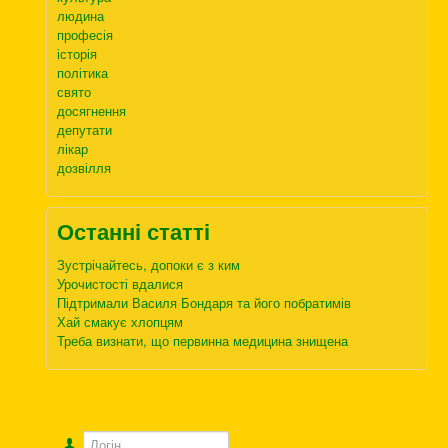
людина
професія
історія
політика
свято
досягнення
депутати
лікар
дозвілля
Останні статті
Зустрічайтесь, допоки є з ким
Урочистості вдалися
Підтримали Василя Бондаря та його побратимів
Хай смакує хлопцям
Треба визнати, що первинна медицина знищена
Логін