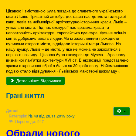
Цікавою і змістовною була поїздка до славетного українського
міста Львів. Приватний автобус доставив нас до міста галицької
кави, левів та неймовірної архітектурно-історичної краси. Львів –
унікальне місто. Під час екскурсії нас вразила краса та
неповторність архітектури, європейська культура, буяння осінніх
квітів, доброзичливість людей.Ми із захопленням проходили
вулицями старого міста, відвідали історичні місця Львова. На
нашу думку, Львів – це місто, у яке не можна не закохатися з
першого погляду. Цікавою була екскурсія до Музею – Арсеналу,
визначної пам’ятки архітектури XVI ст. В експозиції представлено
зразки старовинної зброї з більш як 30 країн світу. Найсмачнішою
подією стало відвідування «Львівської майстерні шоколаду».
Детальніше: Відпочинок
Грані життя
Деталі
Категорія:
№ 48 від 28.11.2019 року
Перегляди: 947
Обрали нового