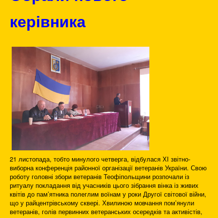
керівника
21 листопада, тобто минулого четверга, відбулася ХІ звітно-
виборна конференція районної організації ветеранів України. Свою
роботу головні збори ветеранів Теофіпольщини розпочали із
ритуалу покладання від учасників цього зібрання вінка із живих
квітів до пам’ятника полеглим воїнам у роки Другої світової війни,
що у райцентрівському сквері. Хвилиною мовчання пом’янули
ветеранів, голів первинних ветеранських осередків та активістів,