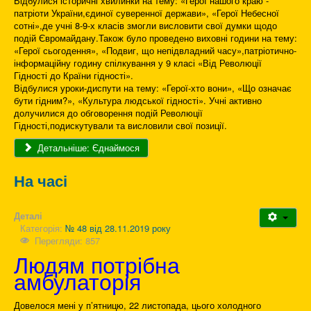
Відбулися історичні хвилинки на тему: «Герої нашого краю -
патріоти України,єдиної суверенної держави», «Герої Небесної
сотні»,де учні 8-9-х класів змогли висловити свої думки щодо
подій Євромайдану.Також було проведено виховні години на тему:
«Герої сьогодення», «Подвиг, що непідвладний часу»,патріотично-
інформаційну годину спілкування у 9 класі «Від Революції
Гідності до Країни гідності».
Відбулися уроки-диспути на тему: «Герої-хто вони», «Що означає
бути гідним?», «Культура людської гідності». Учні активно
долучилися до обговорення подій Революції
Гідності,подискутували та висловили свої позиції.
Детальніше: Єднаймося
На часі
Деталі
Категорія:
№ 48 від 28.11.2019 року
Перегляди: 857
Людям потрібна
амбулаторія
Довелося мені у п’ятницю, 22 листопада, цього холодного