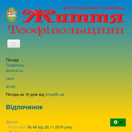
TPL_PROTOSTAR_TOGGLE_MENU
Погода
Головна
Теофіполь
вологість:
Архів випусків газети
тиск:
вітер:
Про нас
Погода на 10 днів від
sinoptik.ua
Відпочинок
Зворотній зв'язок
Деталі
Категорія:
№ 48 від 28.11.2019 року