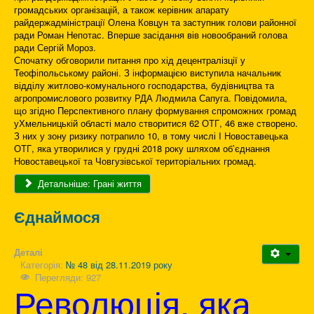
громадських організацій, а також керівник апарату
райдержадміністрації Олена Ковцун та заступник голови районної
ради Роман Непотас. Вперше засідання вів новообраний голова
ради Сергій Мороз.
Спочатку обговорили питання про хід децентралізції у
Теофіпольському районі. З інформацією виступила начальник
відділу житлово-комунального господарства, будівництва та
агропромислового розвитку РДА Людмила Сапуга. Повідомила,
що згідно Перспективного плану формування спроможних громад
уХмельницькій області мало створитися 62 ОТГ, 46 вже створено.
З них у зону ризику потрапило 10, в тому числі І Новоставецька
ОТГ, яка утворилися у грудні 2018 року шляхом об’єднання
Новоставецької та Човгузівської територіальних громад.
Детальніше: Грані життя
Єднаймося
Деталі
Категорія:
№ 48 від 28.11.2019 року
Перегляди: 927
Революція, яка