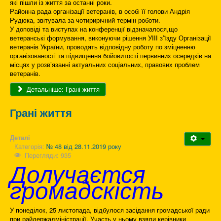
які пішли із життя за останні роки.
Районна рада організації ветеранів, в особі її голови Андрія
Рудюка, звітувала за чотирирічний термін роботи.
У доповіді та виступах на конференції відзначалося,що
ветеранські формування, виконуючи рішення УІІІ з’їзду Організації
ветеранів України, проводять відповідну роботу по зміцненню
організованості та підвищення бойовитості первинних осередків на
місцях у розв’язанні актуальних соціальних, правових проблем
ветеранів.
Детальніше: Грані життя
Грані життя
Деталі
Категорія:
№ 48 від 28.11.2019 року
Перегляди: 935
Долучаєтся
громадскість
У понеділок, 25 листопада, відбулося засідання громадської ради
при райдержадміністрації. Участь у ньому взяли керівники