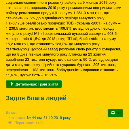
соціально-економічного розвитку району за 9 місяців 2019 року.
Так, за січень-вересень 2019 року промисловими підприємствами
району реалізовано продукції на суму 1 861,0 млн.грн., що
становить 87,6% до відповідного періоду минулого року.
Найбільше реалізовано продукції: ТОВ «Україна -2001» на суму –
1 238,5 млн.грн, щостановить 109,8% до відповідного періоду
минулого року;ПАТ «Теофіпольський цукровий завод» на 603,5
млн.грн., або 61,5% до 2018 року; ПП «Добрий хліб» – на суму
15,2 млн.грн, що становить 123,2% до минулого року.
Узвітномуроці цукровий завод розпочав свою роботу з 25вересня,
що на 8 днів пізніше минулого року.Станом на 23 жовтня
вироблено 23 тис.тонн цукру, що становить 90 % до відповідної
дати минулого року. Прийнято цукрових буряків - 205 тис.тонн,
перероблено – 183 тис.тонн. Забрудненість сировини становить
11,6 %, цукристість – 16,21%.
Детальніше: Грані життя
Задля блага людей
Деталі
Категорія:
№ 44 від 31.10.2019 року
Перегляди: 1138