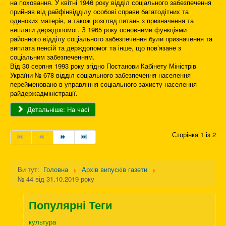
на поховання. У квітні 1946 року відділ соціального забезпечення
прийняв від райфінвідділу особові справи багатодітних та
одиноких матерів, а також розгляд питань з призначення та
виплати держдопомог. З 1965 року основними функціями
районного відділу соціального забезпечення були призначення та
виплата пенсій та держдопомог та інше, що пов’язане з
соціальним забезпеченням.
Від 30 серпня 1993 року згідно Постанови Кабінету Міністрів
України № 678 відділ соціального забезпечення населення
перейменовано в управління соціального захисту населення
райдержадміністрації.
Детальніше: На часі
Сторінка 1 із 2
Ви тут:
Головна
Архів випусків газети
№ 44 від 31.10.2019 року
Популярні Теги
культура