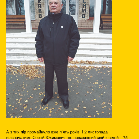
А з тих пір промайнуло вже п’ять років. І 2 листопада
відзначатиме Сергій Юхимович ще поважніший свій ювілей – 75