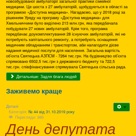
новозбудованої амбулаторії загальної практики сімейної
медицини. Це шоста з 27 амбулаторій, щобудуються в області за
програмою «Доступна медицина». Нагадаємо, що у 2018 році за
рішенням Уряду на програму «Доступна медицина» для
Хмельниччини було виділено 213 млн.грн, яка передбачала
побудувати 27 нових амбулаторій. Крім того, програма
передбачає доукомплектування 28 існуючих амбулаторій, які не
потребують капітального ремонту, а потребують оснащення
медичним обладнанням і транспортом, аби налагодити дієве
надання медичної послуги для населення. Загальна вартість
об’єкта Святецька АЗПСМ - 7264 тис.грн. На будівництво об’єкта
спрямовано 6502,5 тис.грн з державного бюджету та 722,5
тис.грн. співфінансування спрямувала Святецька сільська рада.
Детальніше: Задля блага людей
Заживемо краще
Деталі
Категорія:
№ 44 від 31.10.2019 року
Перегляди: 989
День депутата