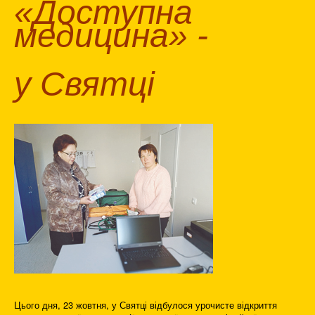
«Доступна
медицина» -
у Святці
Цього дня, 23 жовтня, у Святці відбулося урочисте відкриття