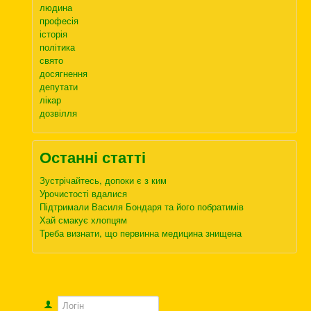
людина
професія
історія
політика
свято
досягнення
депутати
лікар
дозвілля
Останні статті
Зустрічайтесь, допоки є з ким
Урочистості вдалися
Підтримали Василя Бондаря та його побратимів
Хай смакує хлопцям
Треба визнати, що первинна медицина знищена
Логін