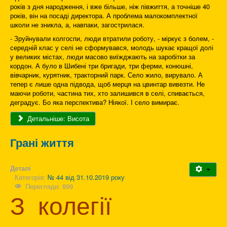
років з дня народження, і вже більше, ніж півжиття, а точніше 40
років, він на посаді директора. А проблема малокомплектної
школи не зникла, а, навпаки, загострилася.
- Зруйнували колгоспи, люди втратили роботу, - міркує з болем, -
середній клас у селі не сформувався, молодь шукає кращої долі
у великих містах, люди масово виїжджають на заробітки за
кордон. А було в Шибені три бригади, три ферми, конюшні,
вівчарник, курятник, тракторний парк. Село жило, вирувало. А
тепер є лише одна підвода, щоб мерця на цвинтар вивезти. Не
маючи роботи, частина тих, хто залишився в селі, спивається,
деградує. Бо яка перспектива? Ніякої. І село вимирає.
Детальніше: Висота
Грані життя
Деталі
Категорія:
№ 44 від 31.10.2019 року
Перегляди: 899
З колегії