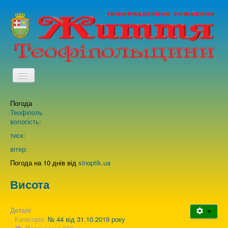
TPL_PROTOSTAR_TOGGLE_MENU
Погода
Головна
Теофіполь
вологість:
Архів випусків газети
тиск:
вітер:
Про нас
Погода на 10 днів від
sinoptik.ua
Висота
Зворотній зв'язок
Деталі
Категорія:
№ 44 від 31.10.2019 року