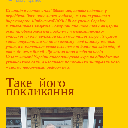
Перегляди: 860
Як швидко летить час! Здається, зовсім недавно, у
переддень його поважного ювілею, ми спілкувалися з
директором Шибенської ЗОШ І-ІІІ ступенів Сергієм
Юхимовичем Савчуком. Говорили про його шлях на царині
освіти, обговорювали проблему малокомплектної
сільської школи, сучасний стан освітньої галузі. З сумом
констатували, що чи не в кожному селі щороку меншає
учнів, а в маленьких селах вже нема ні дитячих садочків, ні
шкіл, бо нема дітей. Що кожна нова влада за часів
Незалежності України проголошувала курс на відродження
українського села, а насправді потихенько знищувала його
– своїми недолугими реформами.
Таке його
покликання