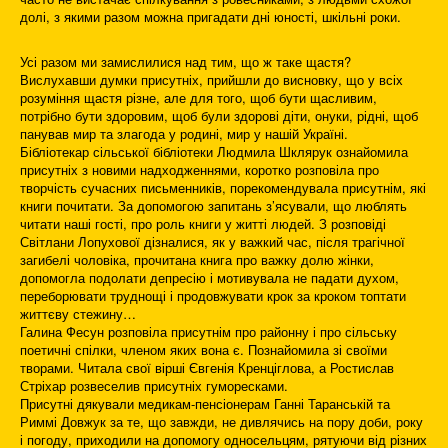
долі, з якими разом можна пригадати дні юності, шкільні роки.
Усі разом ми замислилися над тим, що ж таке щастя?
Вислухавши думки присутніх, прийшли до висновку, що у всіх
розуміння щастя різне, але для того, щоб бути щасливим,
потрібно бути здоровим, щоб були здорові діти, онуки, рідні, щоб
панував мир та злагода у родині, мир у нашій Україні.
Бібліотекар сільської бібліотеки Людмила Шклярук ознайомила
присутніх з новими надходженнями, коротко розповіла про
творчість сучасних письменників, порекомендувала присутнім, які
книги почитати. За допомогою запитань з’ясували, що люблять
читати наші гості, про роль книги у житті людей. З розповіді
Світлани Лопухової дізналися, як у важкий час, після трагічної
загибелі чоловіка, прочитана книга про важку долю жінки,
допомогла подолати депресію і мотивувала не падати духом,
переборювати труднощі і продовжувати крок за кроком топтати
життєву стежину…
Галина Фесун розповіла присутнім про районну і про сільську
поетичні спілки, членом яких вона є. Познайомила зі своїми
творами. Читала свої вірші Євгенія Кренціглова, а Ростислав
Стріхар розвеселив присутніх гуморесками.
Присутні дякували медикам-пенсіонерам Ганні Таранській та
Риммі Довжук за те, що завжди, не дивлячись на пору доби, року
і погоду, приходили на допомогу односельцям, рятуючи від різних