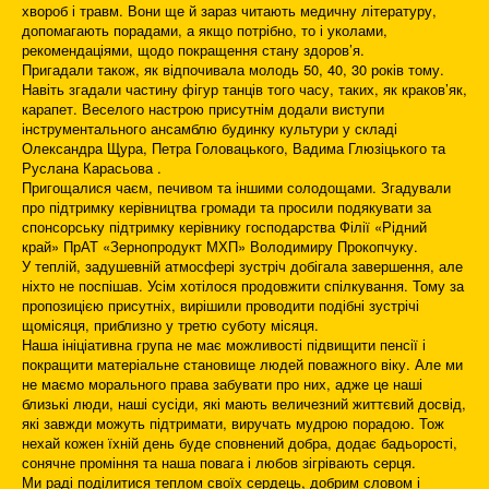
хвороб і травм. Вони ще й зараз читають медичну літературу,
допомагають порадами, а якщо потрібно, то і уколами,
рекомендаціями, щодо покращення стану здоров’я.
Пригадали також, як відпочивала молодь 50, 40, 30 років тому.
Навіть згадали частину фігур танців того часу, таких, як краков’як,
карапет. Веселого настрою присутнім додали виступи
інструментального ансамблю будинку культури у складі
Олександра Щура, Петра Головацького, Вадима Глюзіцького та
Руслана Карасьова .
Пригощалися чаєм, печивом та іншими солодощами. Згадували
про підтримку керівництва громади та просили подякувати за
спонсорську підтримку керівнику господарства Філії «Рідний
край» ПрАТ «Зернопродукт МХП» Володимиру Прокопчуку.
У теплій, задушевній атмосфері зустріч добігала завершення, але
ніхто не поспішав. Усім хотілося продовжити спілкування. Тому за
пропозицією присутніх, вирішили проводити подібні зустрічі
щомісяця, приблизно у третю суботу місяця.
Наша ініціативна група не має можливості підвищити пенсії і
покращити матеріальне становище людей поважного віку. Але ми
не маємо морального права забувати про них, адже це наші
близькі люди, наші сусіди, які мають величезний життєвий досвід,
які завжди можуть підтримати, виручать мудрою порадою. Тож
нехай кожен їхній день буде сповнений добра, додає бадьорості,
сонячне проміння та наша повага і любов зігрівають серця.
Ми раді поділитися теплом своїх сердець, добрим словом і