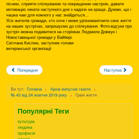
піснею, сприяти спілкуванню та покращенню настрою, давати
мотивацію чекати наступного дня з надією на краще. Думаю, що і
чашка чаю для кожного у нас знайдеться…
Усіх жителів громади, хто хоче і може урізноманітнити своє життя
на наших зустрічах, запрошуємо до спілкування. Фото-відгуки про
зустріч можна подивитися на сторінках Людмили Довжук і
Новоставецької громади у Вайбері.
Світлана Кислюк, заступник голови
ветеранської організації
Попередня
Наступна
Ви тут:
Головна
Архів випусків газети
№ 43 від 24 жовтня 2019 року
Грані життя
Популярні Теги
культура
людина
професія
історія