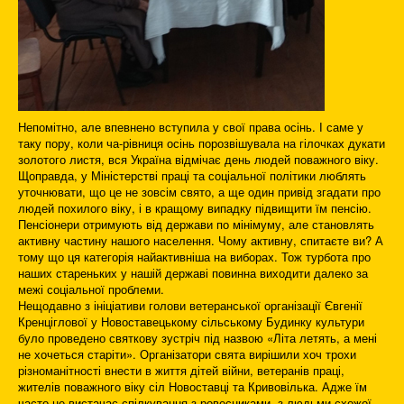
Непомітно, але впевнено вступила у свої права осінь. І саме у
таку пору, коли ча-рівниця осінь порозвішувала на гілочках дукати
золотого листя, вся Україна відмічає день людей поважного віку.
Щоправда, у Міністерстві праці та соціальної політики люблять
уточнювати, що це не зовсім свято, а ще один привід згадати про
людей похилого віку, і в кращому випадку підвищити їм пенсію.
Пенсіонери отримують від держави по мінімуму, але становлять
активну частину нашого населення. Чому активну, спитаєте ви? А
тому що ця категорія найактивніша на виборах. Тож турбота про
наших стареньких у нашій державі повинна виходити далеко за
межі соціальної проблеми.
Нещодавно з ініціативи голови ветеранської організації Євгенії
Кренціглової у Новоставецькому сільському Будинку культури
було проведено святкову зустріч під назвою «Літа летять, а мені
не хочеться старіти». Організатори свята вирішили хоч трохи
різноманітності внести в життя дітей війни, ветеранів праці,
жителів поважного віку сіл Новоставці та Кривовілька. Адже їм
часто не вистачає спілкування з ровесниками, з людьми схожої