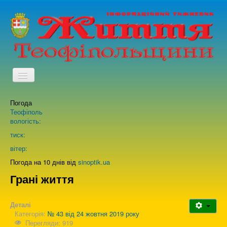
TPL_PROTOSTAR_TOGGLE_MENU
Погода
Головна
Теофіполь
вологість:
Архів випусків газети
тиск:
вітер:
Про нас
Погода на 10 днів від
sinoptik.ua
Грані життя
Зворотній зв'язок
Деталі
Категорія:
№ 43 від 24 жовтня 2019 року
Перегляди: 919