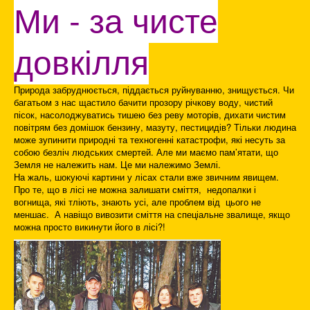
Ми - за чисте
довкілля
Природа забруднюється, піддається руйнуванню, знищується. Чи
багатьом з нас щастило бачити прозору річкову воду, чистий
пісок, насолоджуватись тишею без реву моторів, дихати чистим
повітрям без домішок бензину, мазуту, пестицидів? Тільки людина
може зупинити природні та техногенні катастрофи, які несуть за
собою безліч людських смертей. Але ми маємо пам’ятати, що
Земля не належить нам. Це ми належимо Землі.
На жаль, шокуючі картини у лісах стали вже звичним явищем.
Про те, що в лісі не можна залишати сміття, недопалки і
вогнища, які тліють, знають усі, але проблем від цього не
меншає. А навіщо вивозити сміття на спеціальне звалище, якщо
можна просто викинути його в лісі?!