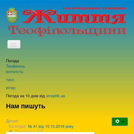
TPL_PROTOSTAR_TOGGLE_MENU
Погода
Головна
Теофіполь
вологість:
Архів випусків газети
тиск:
вітер:
Про нас
Погода на 10 днів від
sinoptik.ua
Нам пишуть
Зворотній зв'язок
Деталі
Категорія:
№ 41 від 10.10.2019 року
Перегляди: 915