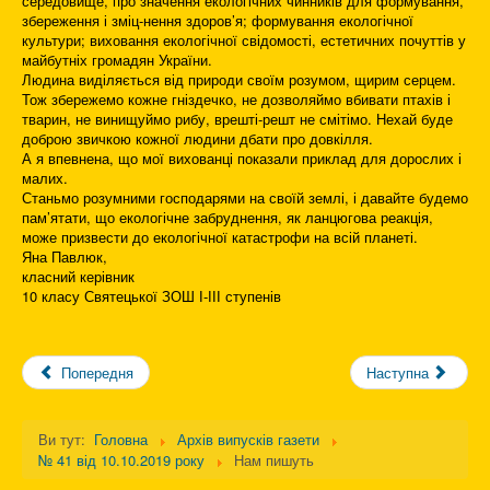
середовище, про значення екологічних чинників для формування,
збереження і зміц-нення здоров’я; формування екологічної
культури; виховання екологічної свідомості, естетичних почуттів у
майбутніх громадян України.
Людина виділяється від природи своїм розумом, щирим серцем.
Тож збережемо кожне гніздечко, не дозволяймо вбивати птахів і
тварин, не винищуймо рибу, врешті-решт не смітімо. Нехай буде
доброю звичкою кожної людини дбати про довкілля.
А я впевнена, що мої вихованці показали приклад для дорослих і
малих.
Станьмо розумними господарями на своїй землі, і давайте будемо
пам’ятати, що екологічне забруднення, як ланцюгова реакція,
може призвести до екологічної катастрофи на всій планеті.
Яна Павлюк,
класний керівник
10 класу Святецької ЗОШ І-ІІІ ступенів
Попередня
Наступна
Ви тут:
Головна
Архів випусків газети
№ 41 від 10.10.2019 року
Нам пишуть