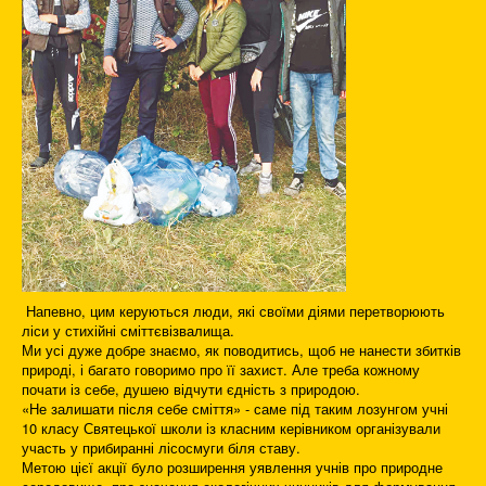
Напевно, цим керуються люди, які своїми діями перетворюють
ліси у стихійні сміттєвізвалища.
Ми усі дуже добре знаємо, як поводитись, щоб не нанести збитків
природі, і багато говоримо про її захист. Але треба кожному
почати із себе, душею відчути єдність з природою.
«Не залишати після себе сміття» - саме під таким лозунгом учні
10 класу Святецької школи із класним керівником організували
участь у прибиранні лісосмуги біля ставу.
Метою цієї акції було розширення уявлення учнів про природне