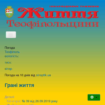
TPL_PROTOSTAR_TOGGLE_MENU
Погода
Головна
Теофіполь
вологість:
Архів випусків газети
тиск:
вітер:
Про нас
Погода на 10 днів від
sinoptik.ua
Грані життя
Зворотній зв'язок
Деталі
Категорія:
№ 39 від 26.09.2019 року