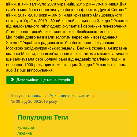
війни, в якій загинуло 2378 українців, 2015 рік – 70-а річниця Дня
пам’яті мільйонів полеглих українців на фронтах Другої Світової
війни, 2017 -2018 роки – 80- річниця кривавого більшовицького
потопу в Україні, 2019 - 80-ий ювілей звільнення Західної України
від національного гніту одних окупантів і свіженьке поневолення
її, ще краще, російською совєтською безбожною імперією.
Цю подію довго називали золотим вереснем - возз’єднання
Західної України з радянською Україною, інші – окупацією
Москвою західноукраїнських земель. Велика Україна, безправна
колонія Москви, про возз’єднання з якою віками мріяли галичани,
ще зализувала свої болючі рани від недавніх трагічних подій, а
вересень 1939 року приніс мешканцям Західної України такі самі,
або й гірші випробування.
Детальніше: Це наша історія
Ви тут:
Головна
Архів випусків газети
№ 39 від 26.09.2019 року
Популярні Теги
культура
людина