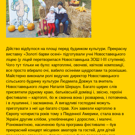
Дійство відбулося на площі перед будинком культури. Прекрасну
виставку «Золоті барви осені» підготували учні Новоставецького
ліцею (у ліцей перетворилася Новоставецька ЗОШ І-ІІІ ступенів).
Чого тут тільки не було: картопляні, овочеві, квіткові композиції,
все просто вбирало очі, вабило осінніми щедротами та розкішшю.
Майстерно виконали ролі ведучих директор Новоставецького
сільського будинку культури Людмила Довжук та вчитель
Новоставецького ліцею Наталія Шершун. Багато щирих слів
присвятили рідному краю, батьківській домівці і, звісно, героїні
фестивалю – картоплі, бо ж смачна вона і розварена, і потовчена,
і в лушпинні, і засмажена. А вигадливі господині можуть
приготувати з неї ще багато страв. Хоч завезли картоплю в
Європу чотириста років тому з Південної Америки, стала вона в
Україні другим хлібом, улюбленицею і дорослих, і малечі.
Різноманітною, насиченою була програма фестивалю – був
прекрасний концерт місцевих аматорів та гостей, для дітей