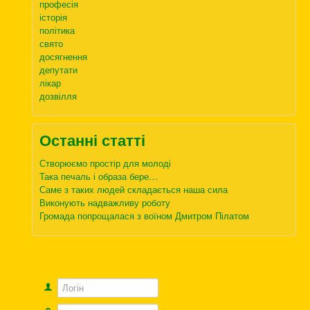
професія
історія
політика
свято
досягнення
депутати
лікар
дозвілля
Останні статті
Створюємо простір для молоді
Така печаль і образа бере…
Саме з таких людей складається наша сила
Виконують надважливу роботу
Громада попрощалася з воїном Дмитром Пілатом
Логін