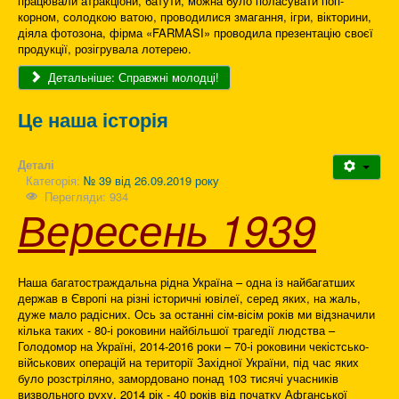
працювали атракціони, батути, можна було поласувати поп-
корном, солодкою ватою, проводилися змагання, ігри, вікторини,
діяла фотозона, фірма «FARMASI» проводила презентацію своєї
продукції, розігрувала лотерею.
Детальніше: Справжні молодці!
Це наша історія
Деталі
Категорія:
№ 39 від 26.09.2019 року
Перегляди: 934
Вересень 1939
Наша багатостраждальна рідна Україна – одна із найбагатших
держав в Європі на різні історичні ювілеї, серед яких, на жаль,
дуже мало радісних. Ось за останні сім-вісім років ми відзначили
кілька таких - 80-і роковини найбільшої трагедії людства –
Голодомор на Україні, 2014-2016 роки – 70-і роковини чекістсько-
військових операцій на території Західної України, під час яких
було розстріляно, замордовано понад 103 тисячі учасників
визвольного руху, 2014 рік - 40 років від початку Афганської