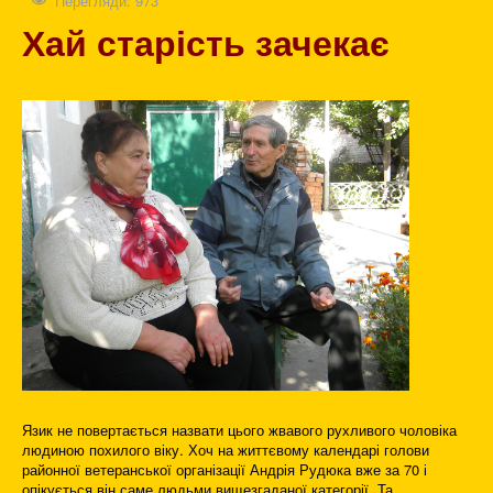
Перегляди: 973
Хай старість зачекає
Язик не повертається назвати цього жвавого рухливого чоловіка
людиною похилого віку. Хоч на життєвому календарі голови
районної ветеранської організації Андрія Рудюка вже за 70 і
опікується він саме людьми вищезгаданої категорії. Та