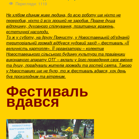
Перегляди: 1119
Не хлібом єдиним живе людина, бо всю роботу ще ніхто не
переробив, ніхто й всіх грошей не заробив. Прагне душа
відпочинку, духовного спілкування, позитивних вражень,
естетичної насолоди.
То ж у суботу, на другу Пречисту, у Новоставецькій об’єднаній
територіальній громаді відбувся чудовий захід – фестиваль «ЇЇ
величність картопля». ЇЇ організатори – колектив
Новоставецького сільського будинку культури та працівники
виконавчого апарату ОТГ – вклали у його проведення своє вміння
та душу, порадували жителів громади та гостей свята. Такого
у Новоставцях ще не було, то ж фестиваль вдався, хоч день
був прохолодним та вітряним.
Фестиваль
вдався