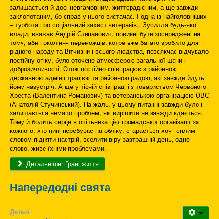
залишається й досі невгамовним, життєрадісним, а ще завжди
заклопотаним, бо справ у нього вистачає. І одна із найголовніших
– турбота про соціальний захист ветеранів.. Зусилля будь-якої
влади, вважає Андрій Степанович, повинні бути зосереджені на
тому, аби покоління переможців, котре вже багато зробило для
рідного народу та Вітчизни і всього людства, повсякчас відчувало
постійну опіку, було оточене атмосферою загальної шани і
доброзичливості. Отож постійно співпрацює з районною
державною адміністрацією та районною радою, які завжди йдуть
йому назустріч. А ще у тісній співпраці і з товариством Червоного
Хреста (Валентина Романович) та ветеранською організацією ОВС
(Анатолій Стучинський). На жаль, у цьому питанні завжди було і
залишається немало проблем, які вирішити не завжди вдається.
Тому й болить серце в очільника цієї громадської організації за
кожного, хто нині перебуває на обліку, старається хоч теплим
словом підняти настрій, вселити віру завтрашній день, одне
слово, живе їхніми проблемами.
Детальніше: Грані життя
Напередодні свята
Деталі