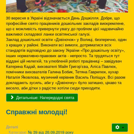
30 вересня в Україні відзначається День Дошкілля. Добре, що
професійне свято працівників дошкільних закладів виокремлене,
що є можливість привернути увагу до проблем цієї надзвичайно
важливої складової ланки освітянської галузі.
Заклад дошкільної освіти «Дзвіночок» у Волиці, безперечно, один
з кращих у районі. Виконати всі вимоги, дотриматися всіх
стандартів відповідно до закону України «Про дошкільну освіту»,
інших нормативно-правових актів - непросто. Та трудяться тут
віддані цій нелегкій, та улюбленій роботі працівниці – завідувач
Катерина Кадай, вихователі Майя Григор’єва, Аліса Павлюк,
помічники вихователів Галина Бобик, Тетяна Гаврилюк, кухар
Наталія Яковлєва, музичний керівник Василь Поліщук. Всі разом
докладають зусиль, аби у «Дзвіночку» було затишно, цікаво та
весело, аби дітки з радістю хотіли сюди приходити.
Детальніше: Напередодні свята
Справжні молодці!
Деталі
Категорія:
№ 39 від 26.09.2019 року