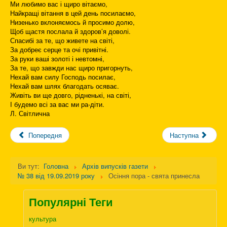
Ми любимо вас і щиро вітаємо,
Найкращі вітання в цей день посилаємо,
Низенько вклоняємось й просимо долю,
Щоб щастя послала й здоров’я доволі.
Спасибі за те, що живете на світі,
За добреє серце та очі привітні.
За руки ваші золоті і невтомні,
За те, що завжди нас щиро пригорнуть,
Нехай вам силу Господь посилає,
Нехай вам шлях благодать осяває.
Живіть ви ще довго, рідненькі, на світі,
І будемо всі за вас ми ра-діти.
Л. Світлична
Попередня
Наступна
Ви тут:
Головна
Архів випусків газети
№ 38 від 19.09.2019 року
Осіння пора - свята принесла
Популярні Теги
культура