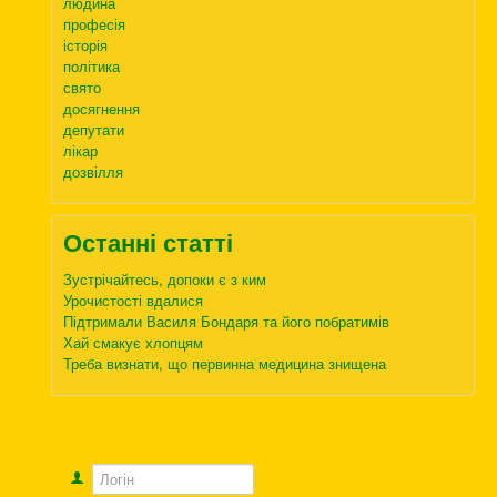
людина
професія
історія
політика
свято
досягнення
депутати
лікар
дозвілля
Останні статті
Зустрічайтесь, допоки є з ким
Урочистості вдалися
Підтримали Василя Бондаря та його побратимів
Хай смакує хлопцям
Треба визнати, що первинна медицина знищена
Логін