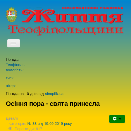
TPL_PROTOSTAR_TOGGLE_MENU
Погода
Головна
Теофіполь
вологість:
Архів випусків газети
тиск:
вітер:
Про нас
Погода на 10 днів від
sinoptik.ua
Осіння пора - свята принесла
Зворотній зв'язок
Деталі
Категорія:
№ 38 від 19.09.2019 року
Перегляди: 917