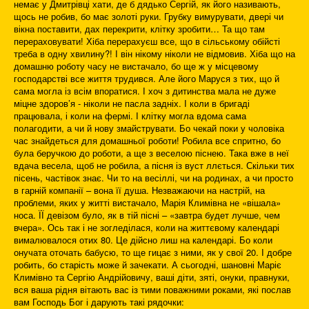
немає у Дмитрівці хати, де б дядько Сергій, як його називають,
щось не робив, бо має золоті руки. Грубку вимурувати, двері чи
вікна поставити, дах перекрити, клітку зробити… Та що там
перераховувати! Хіба перерахуєш все, що в сільському обійсті
треба в одну хвилину?! І він нікому ніколи не відмовив. Хіба що на
домашню роботу часу не вистачало, бо ще ж у місцевому
господарстві все життя трудився. Але його Маруся з тих, що й
сама могла із всім впоратися. І хоч з дитинства мала не дуже
міцне здоров’я - ніколи не пасла задніх. І коли в бригаді
працювала, і коли на фермі. І клітку могла вдома сама
полагодити, а чи й нову змайструвати. Бо чекай поки у чоловіка
час знайдеться для домашньої роботи! Робила все спритно, бо
була беручкою до роботи, а ще з веселою піснею. Така вже в неї
вдача весела, щоб не робила, а пісня із вуст ллється. Скільки тих
пісень, частівок знає. Чи то на весіллі, чи на родинах, а чи просто
в гарній компанії – вона її душа. Незважаючи на настрій, на
проблеми, яких у житті вистачало, Марія Климівна не «вішала»
носа. ЇЇ девізом було, як в тій пісні – «завтра будет лучше, чем
вчера». Ось так і не зогледілася, коли на життєвому календарі
вималювалося отих 80. Це дійсно лиш на календарі. Бо коли
онучата оточать бабусю, то ще гицає з ними, як у свої 20. І добре
робить, бо старість може й зачекати. А сьогодні, шановні Маріє
Климівно та Сергію Андрійовичу, ваші діти, зяті, онуки, правнуки,
вся ваша рідня вітають вас із тими поважними роками, які послав
вам Господь Бог і дарують такі рядочки: