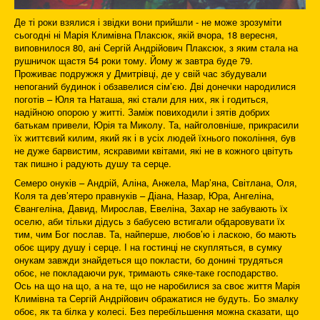
Де ті роки взялися і звідки вони прийшли - не може зрозуміти
сьогодні ні Марія Климівна Плаксюк, якій вчора, 18 вересня,
виповнилося 80, ані Сергій Андрійович Плаксюк, з яким стала на
рушничок щастя 54 роки тому. Йому ж завтра буде 79.
Проживає подружжя у Дмитрівці, де у свій час збудували
непоганий будинок і обзавелися сім’єю. Дві донечки народилися
поготів – Юля та Наташа, які стали для них, як і годиться,
надійною опорою у житті. Заміж повиходили і зятів добрих
батькам привели, Юрія та Миколу. Та, найголовніше, прикрасили
їх життєвий килим, який як і в усіх людей їхнього покоління, був
не дуже барвистим, яскравими квітами, які не в кожного цвітуть
так пишно і радують душу та серце.
Семеро онуків – Андрій, Аліна, Анжела, Мар’яна, Світлана, Оля,
Коля та дев’ятеро правнуків – Діана, Назар, Юра, Ангеліна,
Євангеліна, Давид, Мирослав, Евеліна, Захар не забувають їх
оселю, аби тільки дідусь з бабусею встигали обдаровувати їх
тим, чим Бог послав. Та, найперше, любов’ю і ласкою, бо мають
обоє щиру душу і серце. І на гостинці не скупляться, в сумку
онукам завжди знайдеться що покласти, бо донині трудяться
обоє, не покладаючи рук, тримають сяке-таке господарство.
Ось на що на що, а на те, що не наробилися за своє життя Марія
Климівна та Сергій Андрійович ображатися не будуть. Бо змалку
обоє, як та білка у колесі. Без перебільшення можна сказати, що