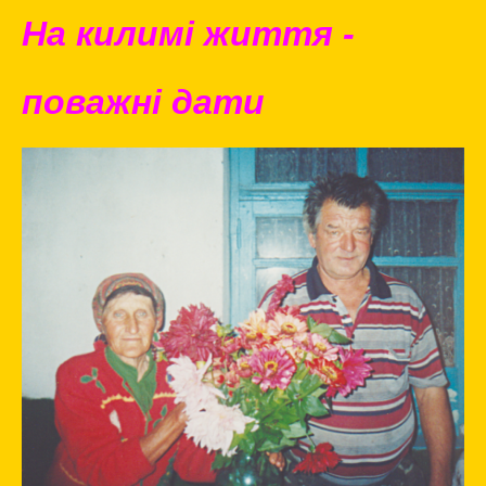
На килимі життя -
поважні дати