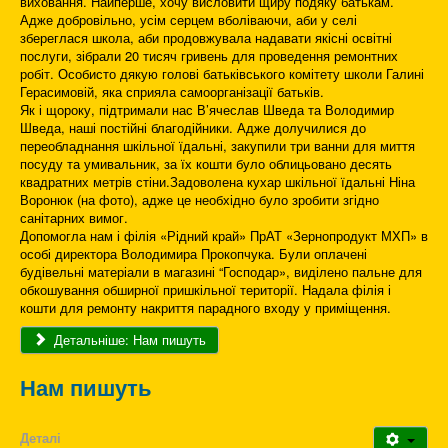
виховання. Найперше, хочу висловити щиру подяку батькам.
Адже добровільно, усім серцем вболіваючи, аби у селі
збереглася школа, аби продовжувала надавати якісні освітні
послуги, зібрали 20 тисяч гривень для проведення ремонтних
робіт. Особисто дякую голові батьківського комітету школи Галині
Герасимовій, яка сприяла самоорганізації батьків.
Як і щороку, підтримали нас В’ячеслав Шведа та Володимир
Шведа, наші постійні благодійники. Адже долучилися до
переобладнання шкільної їдальні, закупили три ванни для миття
посуду та умивальник, за їх кошти було облицьовано десять
квадратних метрів стіни.Задоволена кухар шкільної їдальні Ніна
Воронюк (на фото), адже це необхідно було зробити згідно
санітарних вимог.
Допомогла нам і філія «Рідний край» ПрАТ «Зернопродукт МХП» в
особі директора Володимира Прокопчука. Були оплачені
будівельні матеріали в магазині “Господар», виділено пальне для
обкошування обширної пришкільної території. Надала філія і
кошти для ремонту накриття парадного входу у приміщення.
Детальніше: Нам пишуть
Нам пишуть
Деталі