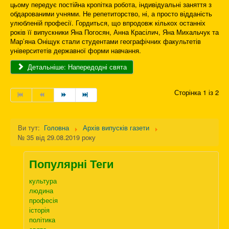
цьому передує постійна кропітка робота, індивідуальні заняття з
обдарованими учнями. Не репетиторство, ні, а просто відданість
улюбленій професії. Гордиться, що впродовж кількох останніх
років її випускники Яна Погосян, Анна Красілич, Яна Михальчук та
Мар’яна Оніщук стали студентами географічних факультетів
університетів державної форми навчання.
Детальніше: Напередодні свята
Сторінка 1 із 2
Ви тут:
Головна
Архів випусків газети
№ 35 від 29.08.2019 року
Популярні Теги
культура
людина
професія
історія
політика