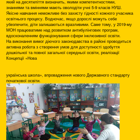
який на десятиліття визначить, якими компетентностями,
знаннями та вміннями мають оволодіти учні 5-9 класів НУШ.
Якісне навчання неможливе без захисту гідності кожного учасника
освітнього процесу. Водночас, якщо дорослі можуть себе
убезпечити, діти залишаються вразливими. Саме тому, у 2019-му
МОН працюватиме над розвитком антибулінгових програм,
вдосконаленням функціонування сфери інклюзивної освіти.
На виконання вимог діючого законодавства в районі проводиться
активна робота з створення умов для доступності здобуття
дошкільної та повної загальної середньої освіти, реалізації
Концепції «Нова
українська школа», впровадження нового Державного стандарту
початкової освіти.