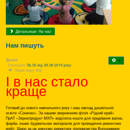
Детальніше: На часі
Нам пишуть
Деталі
Категорія:
№ 35 від 29.08.2019 року
Перегляди: 852
І в нас стало
краще
Готовий до нового навчального року і наш заклад дошкільної
освіти «Сонечко». За нашим зверненням філія «Рідний край»
ПрАТ «Зернопродукт МХП» виділила кошти для придбання вапна,
фарби, інших будівельних матеріалів для проведення ремонтних
робіт. Щиро за це дякуємо директору підприємства Володимиру