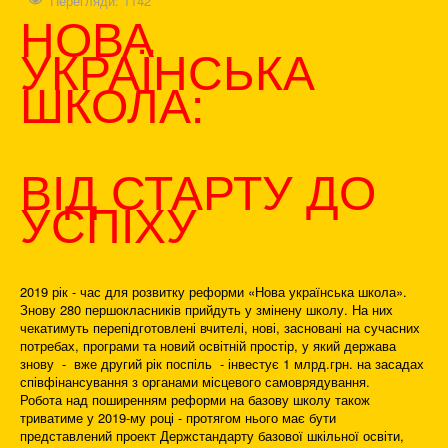
Перегляди: 1142
НОВА
УКРАЇНСЬКА
ШКОЛА:
ВІД СТАРТУ ДО
УСПІХУ
2019 рік - час для розвитку реформи «Нова українська школа».
Знову 280 першокласників прийдуть у змінену школу. На них
чекатимуть перепідготовлені вчителі, нові, засновані на сучасних
потребах, програми та новий освітній простір, у який держава
знову - вже другий рік поспіль - інвестує 1 млрд.грн. на засадах
співфінансування з органами місцевого самоврядування.
Робота над поширенням реформи на базову школу також
триватиме у 2019-му році - протягом нього має бути
представлений проект Держстандарту базової шкільної освіти,