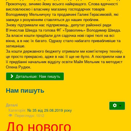
Прокопчуку, зичимо йому всього найкращого. Слова вдячності
висловлюємо і власнику магазину господарчих товарів
Володимиру Мельничуку та продавчині Галині Герасимовій, які
завжди з розумінням ставляться до наших проблем.
Знову підтримали нас підприємець, депутат районної ради
В’ячеслав Шведа та голова ФГ «Траволинь» Володимир Шведа.
За власні кошти придбали для садочка нові гарні тюлі на всі
вікна, а в нас їх багато. Одразу стало набагато привабливіше та
затишніше.
За кошти державного бюджету отримали ми комп’ютерну техніку,
це просто прекрасно, адже в нас її ще не було. А посприяли нам в
її придбанні начальник відділу освіти Майя Мельник та методист
Олена Рудюк.
Детальніше: Нам пишуть
Нам пишуть
Деталі
Категорія:
№ 35 від 29.08.2019 року
Перегляди: 1012
До нового