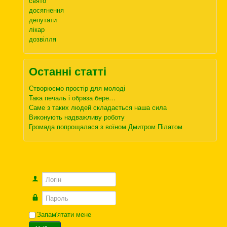
свято
досягнення
депутати
лікар
дозвілля
Останні статті
Створюємо простір для молоді
Така печаль і образа бере…
Саме з таких людей складається наша сила
Виконують надважливу роботу
Громада попрощалася з воїном Дмитром Пілатом
Логін
Пароль
Запам'ятати мене