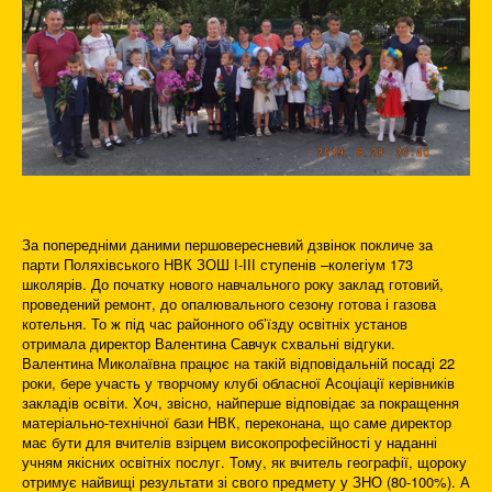
За попередніми даними першовересневий дзвінок покличе за
парти Поляхівського НВК ЗОШ І-ІІІ ступенів –колегіум 173
школярів. До початку нового навчального року заклад готовий,
проведений ремонт, до опалювального сезону готова і газова
котельня. То ж під час районного об’їзду освітніх установ
отримала директор Валентина Савчук схвальні відгуки.
Валентина Миколаївна працює на такій відповідальній посаді 22
роки, бере участь у творчому клубі обласної Асоціації керівників
закладів освіти. Хоч, звісно, найперше відповідає за покращення
матеріально-технічної бази НВК, переконана, що саме директор
має бути для вчителів взірцем високопрофесійності у наданні
учням якісних освітніх послуг. Тому, як вчитель географії, щороку
отримує найвищі результати зі свого предмету у ЗНО (80-100%). А