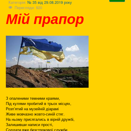
Категорія:
№ 35 від 29.08.2019 року
Перегляди: 920
Мій прапор
З опаленими темними краями,
Під кулями пробитий в трьох місцях,
Розп’ятий на музейній діарамі
Живе мовчазно жовто-синій стяг.
На ньому присягались в вірній дружбі,
Залишивши написи прості,
Солдати вже безстрокової служби