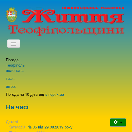
TPL_PROTOSTAR_TOGGLE_MENU
Погода
Головна
Теофіполь
вологість:
Архів випусків газети
тиск:
вітер:
Про нас
Погода на 10 днів від
sinoptik.ua
На часі
Зворотній зв'язок
Деталі
Категорія:
№ 35 від 29.08.2019 року