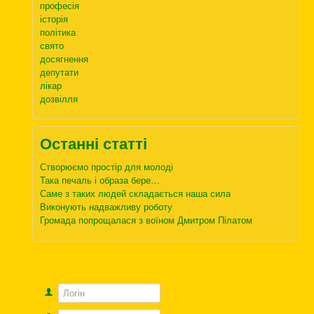
професія
історія
політика
свято
досягнення
депутати
лікар
дозвілля
Останні статті
Створюємо простір для молоді
Така печаль і образа бере…
Саме з таких людей складається наша сила
Виконують надважливу роботу
Громада попрощалася з воїном Дмитром Пілатом
Логін