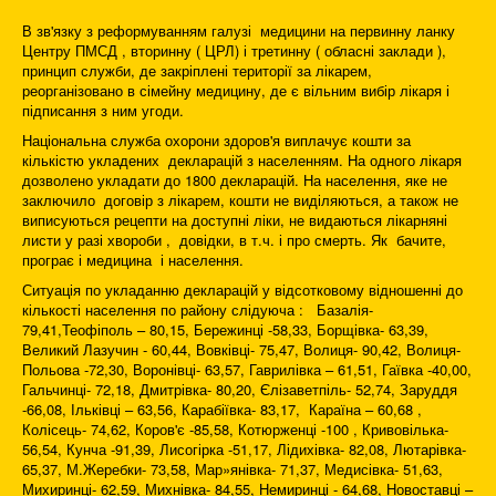
В зв'язку з реформуванням галузі медицини на первинну ланку
Центру ПМСД , вторинну ( ЦРЛ) і третинну ( обласні заклади ),
принцип служби, де закріплені території за лікарем,
реорганізовано в сімейну медицину, де є вільним вибір лікаря і
підписання з ним угоди.
Національна служба охорони здоров'я виплачує кошти за
кількістю укладених декларацій з населенням. На одного лікаря
дозволено укладати до 1800 декларацій. На населення, яке не
заключило договір з лікарем, кошти не виділяються, а також не
виписуються рецепти на доступні ліки, не видаються лікарняні
листи у разі хвороби , довідки, в т.ч. і про смерть. Як бачите,
програє і медицина і населення.
Ситуація по укладанню декларацій у відсотковому відношенні до
кількості населення по району слідуюча : Базалія-
79,41,Теофіполь – 80,15, Бережинці -58,33, Борщівка- 63,39,
Великий Лазучин - 60,44, Вовківці- 75,47, Волиця- 90,42, Волиця-
Польова -72,30, Воронівці- 63,57, Гаврилівка – 61,51, Гаївка -40,00,
Гальчинці- 72,18, Дмитрівка- 80,20, Єлізаветпіль- 52,74, Заруддя
-66,08, Ільківці – 63,56, Карабіївка- 83,17, Караїна – 60,68 ,
Колісець- 74,62, Коров'є -85,58, Котюрженці -100 , Кривовілька-
56,54, Кунча -91,39, Лисогірка -51,17, Лідихівка- 82,08, Лютарівка-
65,37, М.Жеребки- 73,58, Мар»янівка- 71,37, Медисівка- 51,63,
Михиринці- 62,59, Михнівка- 84,55, Немиринці - 64,68, Новоставці –