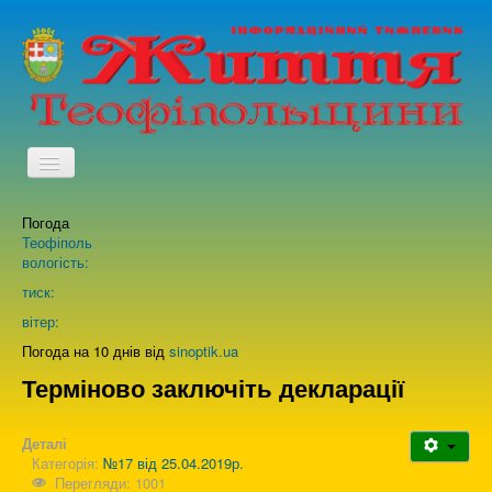
TPL_PROTOSTAR_TOGGLE_MENU
Погода
Головна
Теофіполь
вологість:
Архів випусків газети
тиск:
вітер:
Про нас
Погода на 10 днів від
sinoptik.ua
Терміново заключіть декларації
Зворотній зв'язок
Деталі
Категорія:
№17 від 25.04.2019р.
Перегляди: 1001