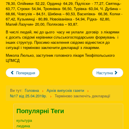
78,30, Олійники- 52,22, Ординці- 64,29, Підліски- - 77,27, Святець-
63,77, Строки- 54,94, Троянівка- 56,50, Турівка- 63,04, Ч. Дубина –
68,66, Човгузів – 84,51, Шибена – 60,53, Василівка- 66,36, Колки -
67,42, Кузьминці - 80,89, Новоіванівка - 54,94, Рідка- 62,80,
Малий Лазучин- 20,00, Поляхова – 93,87.
В числі людей, які до цього часу не уклали договір з лікарями
є досить свідомі керівники сільськогосподарських формувань і
інших структур. Просимо населення свідомо віднестися до
ситуації і терміново заключити декларації з лікарями.
Микола Люлько, заступник головного лікаря Теофіпольського
ЦПМСД
Попередня
Наступна
Ви тут:
Головна
Архів випусків газети
№17 від 25.04.2019р.
Терміново заключіть декларації
Популярні Теги
культура
людина