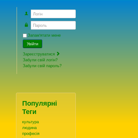
Логін
Пароль
Запам'ятати мене
Увійти
Зареєструватися
Забули свій логін?
Забули свій пароль?
Популярні
Теги
культура
людина
професія