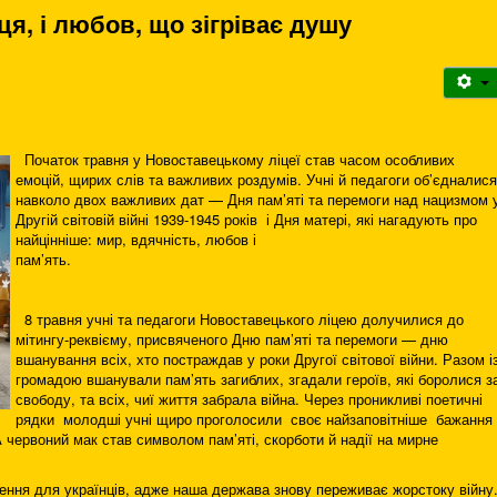
ця, і любов, що зігріває душу
Початок травня у Новоставецькому ліцеї став часом особливих
емоцій, щирих слів та важливих роздумів. Учні й педагоги об’єдналися
навколо двох важливих дат — Дня пам’яті та перемоги над нацизмом 
Другій світовій війні 1939-1945 років і Дня матері, які нагадують про
найцінніше: мир, вдячність, любов і
пам’ять.
8 травня учні та педагоги Новоставецького ліцею долучилися до
мітингу-реквієму, присвяченого Дню пам’яті та перемоги — дню
вшанування всіх, хто постраждав у роки Другої світової війни. Разом і
громадою вшанували пам’ять загиблих, згадали героїв, які боролися з
свободу, та всіх, чиї життя забрала війна. Через проникливі поетичні
рядки молодші учні щиро проголосили своє найзаповітніше бажання
 червоний мак став символом пам’яті, скорботи й надії на мирне
ня для українців, адже наша держава знову переживає жорстоку війну