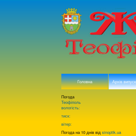
Головна
Архів випуск
Погода
Теофіполь
вологість:
тиск:
вітер:
Погода на 10 днів від
sinoptik.ua