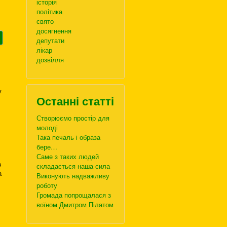
історія
політика
свято
досягнення
депутати
лікар
дозвілля
у
Останні статті
Створюємо простір для
молоді
Така печаль і образа
бере…
Саме з таких людей
з
складається наша сила
а
Виконують надважливу
роботу
Громада попрощалася з
воїном Дмитром Пілатом
.