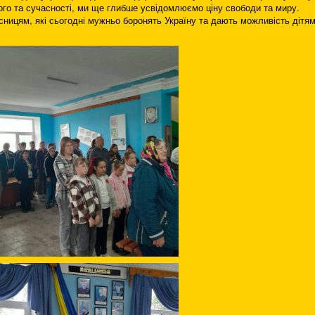
го та сучасності, ми ще глибше усвідомлюємо ціну свободи та миру.
ницям, які сьогодні мужньо боронять Україну та дають можливість дітя