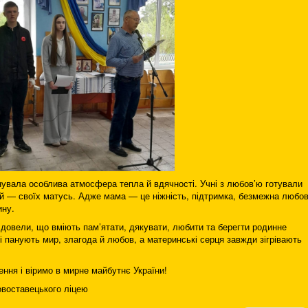
ала особлива атмосфера тепла й вдячності. Учні з любов’ю готували
й — своїх матусь. Адже мама — це ніжність, підтримка, безмежна любо
ину.
вели, що вміють пам’ятати, дякувати, любити та берегти родинне
ні панують мир, злагода й любов, а материнські серця завжди зігрівають
я і віримо в мирне майбутнє України!
овоставецького ліцею