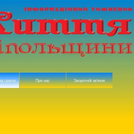
ів газети
Про нас
Зворотній зв'язок