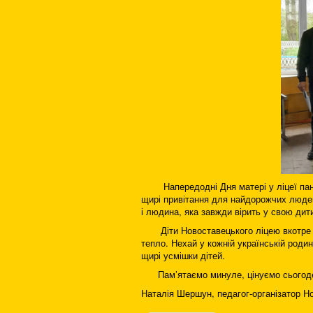
Напередодні Дня матері у ліцеї панув
щирі привітання для найдорожчих люде
і людина, яка завжди вірить у свою дит
Діти Новоставецького ліцею вкотре до
тепло. Нехай у кожній українській роди
щирі усмішки дітей.
Пам’ятаємо минуле, цінуємо сьогоденн
Наталія Шершун, педагог-організатор Н