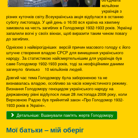
мільйони
українців з
різних куточків світу.Всеукраїнська акція відбулася в останню
суботу листопада. У цей день о 16:00 вся країна на хвилину
замовкла на честь загиблих в Голодоморі 1932-1933 років. Українці
запалили вогні у своїх вікнах, щоб виразити таким чином повагу
до загиблих.
Однієюю з найвірогідніших версій причин масового голоду є його
штучне створення владою СРСР для винищення українського
народу. За статистикою найсмертельнішим для українців був
саме Голодомор 1932-1933 років, тоді за неофіційними даними
загинуло близько 10 мільйонів людей.
Довгий час тема Голодомору була забороненою та не
визнавалась владою, особливо за часів комуністичного режиму.
Визнання Голодомору геноцидом українського народу на
державному рівні відбулося лише 28 листопада 2006 року, коли
Верховною Радою був прийнятий закон «Про Голодомор 1932-
1933 років в Україні».
Детальніше: Вшанували пам'ять жертв Голодомору
Мої батьки – мій оберіг