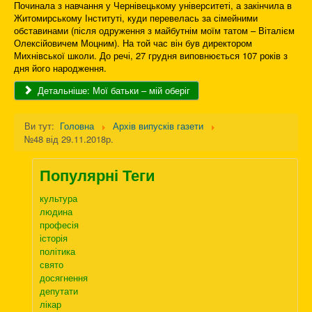
Починала з навчання у Чернівецькому університеті, а закінчила в
Житомирському Інституті, куди перевелась за сімейними
обставинами (після одруження з майбутнім моїм татом – Віталієм
Олексійовичем Моцним). На той час він був директором
Михнівської школи. До речі, 27 грудня виповнюється 107 років з
дня його народження.
Детальніше: Мої батьки – мій оберіг
Ви тут:
Головна
Архів випусків газети
№48 від 29.11.2018р.
Популярні Теги
культура
людина
професія
історія
політика
свято
досягнення
депутати
лікар