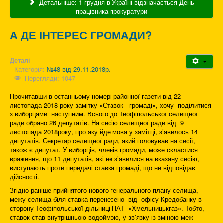
Детальніше: 1 грудня в Україні відзначається День
працівника прокуратури
А ДЕ ІНТЕРЕС ГРОМАДИ?
Деталі
Категорія:
№48 від 29.11.2018р.
Перегляди: 1047
Прочитавши в останньому номері районної газети від 22
листопада 2018 року замітку «Ставок - громаді», хочу поділитися
з виборцями наступним. Всього до Теофіпольської селищної
ради обрано 26 депутатів. На сесію селищної ради від 9
листопада 2018року, про яку йде мова у замітці, з’явилось 14
депутатів. Секретар селищної ради, який головував на сесії,
також є депутат. У виборців, членів громади, може скластися
враження, що 11 депутатів, які не з’явилися на вказану сесію,
виступають проти передачі ставка громаді, що не відповідає
дійсності.
Згідно раніше прийнятого нового генерального плану селища,
межу селища біля ставка перенесено від офісу Кредобанку в
сторону Теофіпольської дільниці ПАТ «Хмельницькгаз». Тобто,
ставок став внутрішньою водоймою, у зв’язку із зміною меж