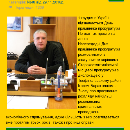
Категорія:
№48 від 29.11.2018р.
Перегляди: 1309
1 грудня в Україні
відзначається День
працівника прокуратури
Не все так просто та
легко
Напередодні Дня
працівника прокуратури
розмовляємо із
заступником керівника
Старокостянтинівської
місцевої прокуратури з
дислокацією у
Теофіпольському районі
Ігорем Барахтенком .
Знову про просування
розгляду найбільш
резонансних
кримінальних
проваджень
економічного спрямування, адже більшість з них розглядається
вже протягом трьох років, також і про інші справи.