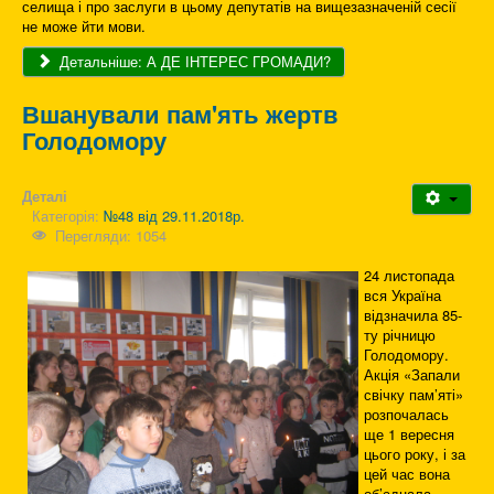
селища і про заслуги в цьому депутатів на вищезазначеній сесії
не може йти мови.
Детальніше: А ДЕ ІНТЕРЕС ГРОМАДИ?
Вшанували пам'ять жертв
Голодомору
Деталі
Категорія:
№48 від 29.11.2018р.
Перегляди: 1054
24 листопада
вся Україна
відзначила 85-
ту річницю
Голодомору.
Акція «Запали
свічку пам’яті»
розпочалась
ще 1 вересня
цього року, і за
цей час вона
об’єднала