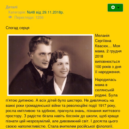
Деталі
Категорія:
№48 від 29.11.2018р.
Перегляди: 1256
Спогад серця
Меланія
Сергіївна
Квасюк… Моя
мама. 2 грудня
2018
виповнюється
100 років з дня
її народження.
Народилась
мама в
селянській
родині. Була
п’ятою дитиною. А всіх дітей було шестеро. Не дивлячись на
важкі роки громадянської війни та революційні події 1917 року,
росла кмітливою та здібною, прагнула знань, пізнання життєвого
простору. З радістю бігала навіть босоніж до школи, щоб краще
пізнати цей незрозумілий, але дивовижний світ. І досягла цього
своєю наполегливістю. Стала вчителем російської філології.