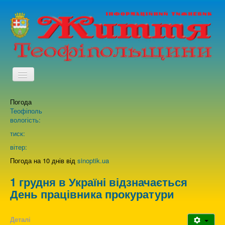
TPL_PROTOSTAR_TOGGLE_MENU
Погода
Головна
Теофіполь
вологість:
Архів випусків газети
тиск:
вітер:
Про нас
Погода на 10 днів від
sinoptik.ua
1 грудня в Україні відзначається
Зворотній зв'язок
День працівника прокуратури
Деталі