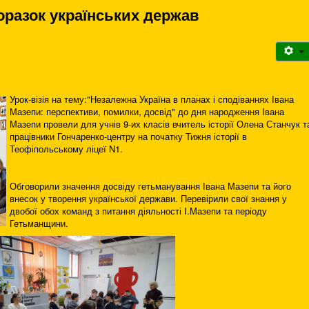
оразок українських держав
Урок-візія на тему:"Незалежна Україна в планах і сподіваннях Івана
Мазепи: перспективи, помилки, досвід" до дня народження Івана
Мазепи провели для учнів 9-их класів вчитель історії Олена Станчук т
працівники Гончаренко-центру на початку Тижня історії в
Теофіпольському ліцеї N1.
Обговорили значення досвіду гетьманування Івана Мазепи та його
внесок у творення української держави. Перевірили свої знання у
двобої обох команд з питання діяльності І.Мазепи та періоду
Гетьманщини.