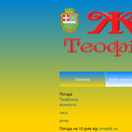
Головна
Архів випуск
Погода
Теофіполь
вологість:
тиск:
вітер:
Погода на 10 днів від
sinoptik.ua