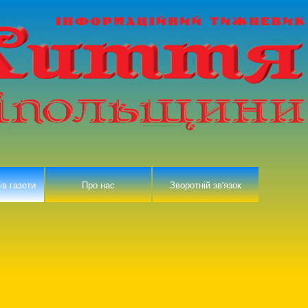
ів газети
Про нас
Зворотній зв'язок