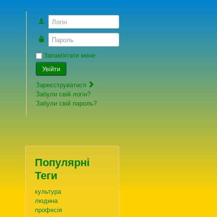
Логін
Пароль
Запам'ятати мене
Увійти
Зареєструватися
Забули свій логін?
Забули свій пароль?
Популярні
Теги
культура
людина
професія