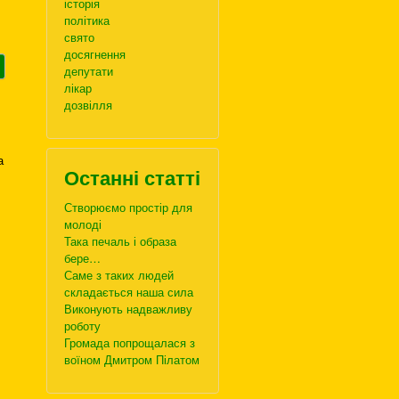
історія
політика
свято
досягнення
депутати
лікар
дозвілля
а
Останні статті
Створюємо простір для
молоді
Така печаль і образа
бере…
Саме з таких людей
складається наша сила
Виконують надважливу
роботу
Громада попрощалася з
воїном Дмитром Пілатом