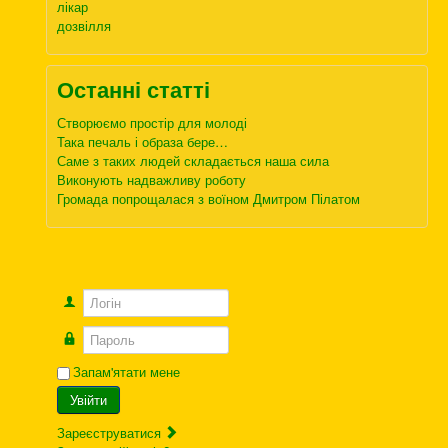
лікар
дозвілля
Останні статті
Створюємо простір для молоді
Така печаль і образа бере…
Саме з таких людей складається наша сила
Виконують надважливу роботу
Громада попрощалася з воїном Дмитром Пілатом
Логін
Пароль
Запам'ятати мене
Увійти
Зареєструватися