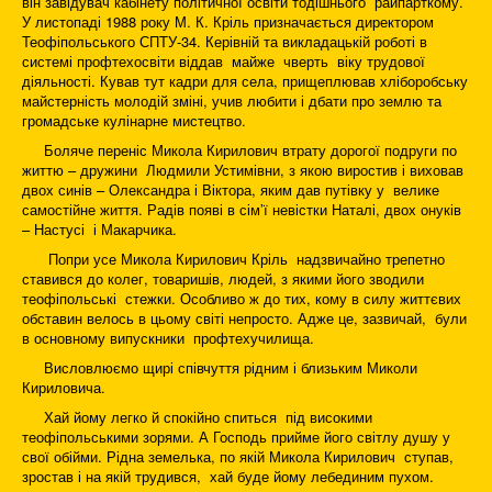
він завідувач кабінету політичної освіти тодішнього райпарткому.
У листопаді 1988 року М. К. Кріль призначається директором
Теофіпольського СПТУ-34. Керівній та викладацькій роботі в
системі профтехосвіти віддав майже чверть віку трудової
діяльності. Кував тут кадри для села, прищеплював хліборобську
майстерність молодій зміні, учив любити і дбати про землю та
громадське кулінарне мистецтво.
Боляче переніс Микола Кирилович втрату дорогої подруги по
життю – дружини Людмили Устимівни, з якою виростив і виховав
двох синів – Олександра і Віктора, яким дав путівку у велике
самостійне життя. Радів появі в сім’ї невістки Наталі, двох онуків
– Настусі і Макарчика.
Попри усе Микола Кирилович Кріль надзвичайно трепетно
ставився до колег, товаришів, людей, з якими його зводили
теофіпольські стежки. Особливо ж до тих, кому в силу життєвих
обставин велось в цьому світі непросто. Адже це, зазвичай, були
в основному випускники профтехучилища.
Висловлюємо щирі співчуття рідним і близьким Миколи
Кириловича.
Хай йому легко й спокійно спиться під високими
теофіпольськими зорями. А Господь прийме його світлу душу у
свої обійми. Рідна земелька, по якій Микола Кирилович ступав,
зростав і на якій трудився, хай буде йому лебединим пухом.