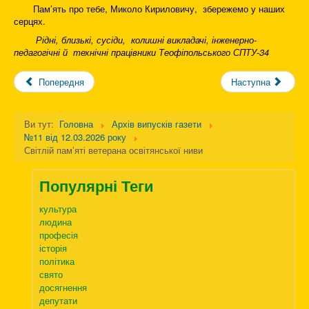
Пам’ять про тебе, Миколо Кириловичу, збережемо у наших
серцях.
Рідні, близькі, сусіди, колишні викладачі, інженерно-
педагогічні й технічні працівники Теофіпольського СПТУ-34
Попередня
Наступна
Ви тут:
Головна
Архів випусків газети
№11 від 12.03.2026 року
Світлій пам’яті ветерана освітянської ниви
Популярні Теги
культура
людина
професія
історія
політика
свято
досягнення
депутати