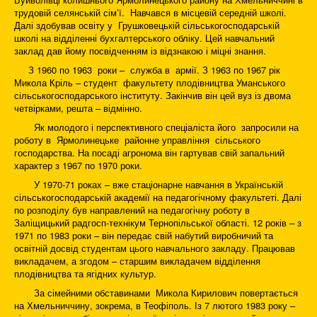
трудовій селянській сім’ї. Навчався в місцевій середній школі.
Далі здобував освіту у Грушковецькій сільськогосподарській
школі на відділенні бухгалтерського обліку. Цей навчальний
заклад дав йому посвідченням із відзнакою і міцні знання.
З 1960 по 1963 роки – служба в армії. З 1963 по 1967 рік
Микола Кріль – студент факультету плодівництва Уманського
сільськогосподарського інституту. Закінчив він цей вуз із двома
четвірками, решта – відмінно.
Як молодого і перспективного спеціаліста його запросили на
роботу в Ярмолинецьке районне управління сільського
господарства. На посаді агронома він гартував свій запальний
характер з 1967 по 1970 роки.
У 1970-71 роках – вже стаціонарне навчання в Українській
сільськогосподарській академії на педагогічному факультеті. Далі
по розподілу був направлений на педагогічну роботу в
Заліщицький радгосп-технікум Тернопільської області. 12 років – з
1971 по 1983 роки – він передає свій набутий виробничий та
освітній досвід студентам цього навчального закладу. Працював
викладачем, а згодом – старшим викладачем відділення
плодівництва та ягідних культур.
За сімейними обставинами Микола Кирилович повертається
на Хмельниччину, зокрема, в Теофіполь. Із 7 лютого 1983 року –