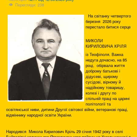
Перегляди: 238
На світанку четвертого
березня 2026 року
перестало битися серце
МИКОЛИ
КИРИЛОВИЧА КРІЛЯ
із Теофіполя. Важка
недуга дочасно, на 85
році, обірвала життя
доброму батькові і
дідусеві, щирому
сусідові, вірному й
надійному товаришу,
колезі і другу по
спільній праці на царині
політології та
освітянської ниви, дитини Другої світової війни, ветеранові праці,
відміннику народної освіти України.
Народився Микола Кирилович Кріль 29 січня 1942 року в селі
Буйволівці колишнього Ярмолинецького району на Хмельниччині в