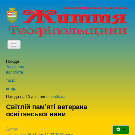
TPL_PROTOSTAR_TOGGLE_MENU
Погода
Головна
Теофіполь
вологість:
Архів випусків газети
тиск:
вітер:
Про нас
Погода на 10 днів від
sinoptik.ua
Світлій пам’яті ветерана
освітянської ниви
Зворотній зв'язок
Деталі
Категорія:
№11 від 12.03.2026 року