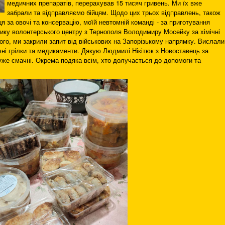
медичних препаратів, перерахував 15 тисяч гривень. Ми їх вже
забрали та відправляємо бійцям. Щодо цих трьох відправлень, також
за овочі та консервацію, моїй невтомній команді - за приготування
нику волонтерського центру з Тернополя Володимиру Мосейку за хімічні
того, ми закрили запит від військових на Запорізькому напрямку. Вислали
ічні грілки та медикаменти. Дякую Людмилі Нікітюк з Новоставець за
уже смачні. Окрема подяка всім, хто долучається до допомоги та