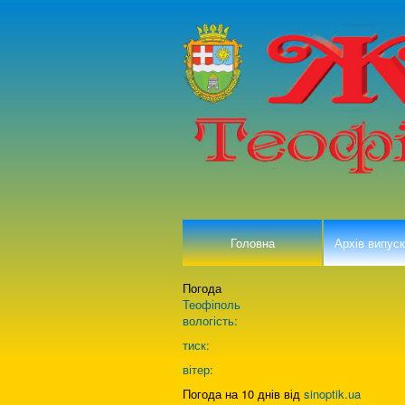
Головна
Архів випуск
Погода
Теофіполь
вологість:
тиск:
вітер:
Погода на 10 днів від
sinoptik.ua