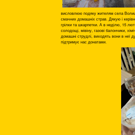
висловлюю подяку жителям села Волиця 
смачних домашніх страв. Дякую і керів
грілки та шкарпетки. А в неділю, 15 лю
солодощі, мівіну, газові балончики, хім
домашні струдлі, виходять вони в неї д
підтримує нас донатами.