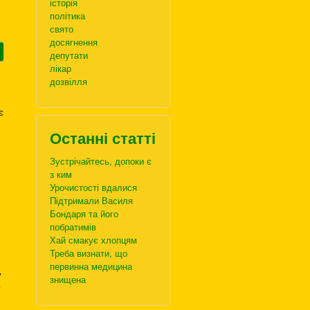
історія
політика
свято
досягнення
депутати
лікар
дозвілля
є
Останні статті
Зустрічайтесь, допоки є
з ким
Урочистості вдалися
Підтримали Василя
Бондаря та його
побратимів
Хай смакує хлопцям
Треба визнати, що
первинна медицина
у
знищена
у