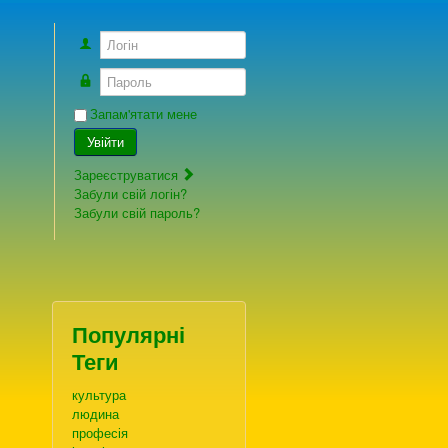
Логін
Пароль
Запам'ятати мене
Увійти
Зареєструватися
Забули свій логін?
Забули свій пароль?
Популярні
Теги
культура
людина
професія