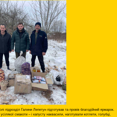
олі підрозділ Галини Лепетун підготував та провів благодійний ярмарок.
 усілякої смакоти – і капусту наквасили, наготували котлети, голубці,