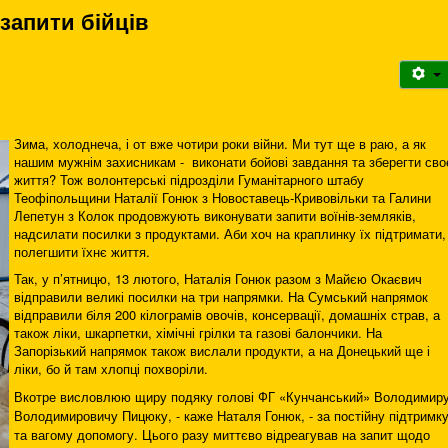
запити бійців
Зима, холоднеча, і от вже чотири роки війни. Ми тут ще в раю, а як
нашим мужнім захисникам - виконати бойові завдання та зберегти сво
життя? Тож волонтерські підрозділи Гуманітарного штабу
Теофіпольщини Наталії Гонюк з Новоставець-Кривовільки та Галини
Лепетун з Колок продовжують виконувати запити воїнів-земляків,
надсилати посилки з продуктами. Аби хоч на краплинку їх підтримати,
полегшити їхнє життя.
Так, у п’ятницю, 13 лютого, Наталія Гонюк разом з Майєю Окаєвич
відправили великі посилки на три напрямки. На Сумський напрямок
відправили біля 200 кілограмів овочів, консервації, домашніх страв, а
також ліки, шкарпетки, хімічні грілки та газові балончики. На
Запорізький напрямок також вислали продукти, а на Донецький ще і
ліки, бо й там хлопці похворіли.
Вкотре висловлюю щиру подяку голові ФГ «Кунчанський» Володимир
Володимировичу Пицюку, - каже Наталя Гонюк, - за постійну підтримк
та вагому допомогу. Цього разу миттєво відреагував на запит щодо