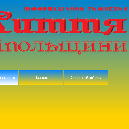
ів газети
Про нас
Зворотній зв'язок