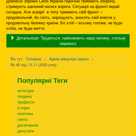
Доблесні Збройні Сили України героїчно тримають оборону,
стримують шалений натиск ворога. Ситуація на фронті вкрай
складна. Але аграрії в тилу тримають свій фронт –
продовольчий, бо сіють, вирощують, вносять свій внесок у
продовольчу безпеку країни. Бо хліб – всьому голова, не буде
хліба, не буде життя.
Детальніше: Трудяться, наближають нашу велику, спільну
перемогу
Ви тут:
Головна
Архів випусків газети
№ 46 від 13.11.2025 року
Популярні Теги
культура
людина
професія
історія
політика
свято
досягнення
депутати