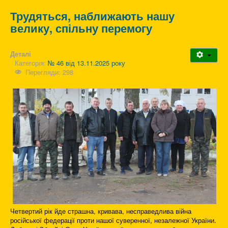
Трудяться, наближають нашу
велику, спільну перемогу
Деталі
Категорія:
№ 46 від 13.11.2025 року
Перегляди: 298
Четвертий рік йде страшна, кривава, несправедлива війна
російської федерації проти нашої суверенної, незалежної України.