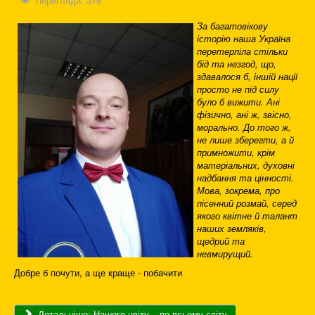
Перегляди: 318
За багатовікову
історію наша Україна
перетерпіла стільки
бід та незгод, що,
здавалося б, іншій нації
просто не під силу
було б вижити. Ані
фізично, ані ж, звісно,
морально. До того ж,
не лише зберегти, а й
примножити, крім
матеріальних, духовні
надбання та цінності.
Мова, зокрема, про
пісенний розмай, серед
якого квітне й талант
наших земляків,
щедрий та
невмирущий.
Добре б почути, а ще краще - побачити
Детальніше: Нашого цвіту – по всьому світу