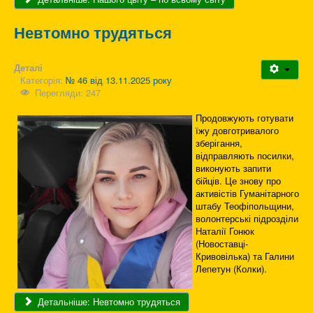
Невтомно трудяться
Деталі
Категорія:
№ 46 від 13.11.2025 року
Перегляди: 247
Продовжують готувати
їжу довготривалого
зберігання,
відправляють посилки,
виконують запити
бійців. Це знову про
активістів Гуманітарного
штабу Теофіпольщини,
волонтерські підрозділи
Наталії Гонюк
(Новоставці-
Кривовілька) та Галини
Лепетун (Колки).
Детальніше: Невтомно трудяться