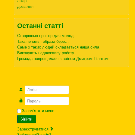
лікар
дозвілля
Останні статті
Створюємо простір для молоді
Така печаль і образа бере…
Саме з таких людей складається наша сила
Виконують надважливу роботу
Громада попрощалася з воїном Дмитром Пілатом
Логін
Пароль
Запам'ятати мене
Увійти
Зареєструватися
Забули свій логін?