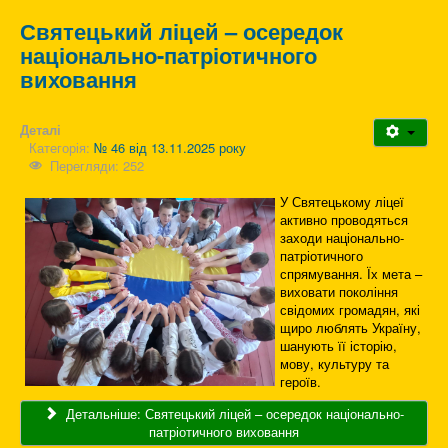
Святецький ліцей – осередок
національно-патріотичного
виховання
Деталі
Категорія:
№ 46 від 13.11.2025 року
Перегляди: 252
У Святецькому ліцеї
активно проводяться
заходи національно-
патріотичного
спрямування. Їх мета –
виховати покоління
свідомих громадян, які
щиро люблять Україну,
шанують її історію,
мову, культуру та
героїв.
Детальніше: Святецький ліцей – осередок національно-
патріотичного виховання