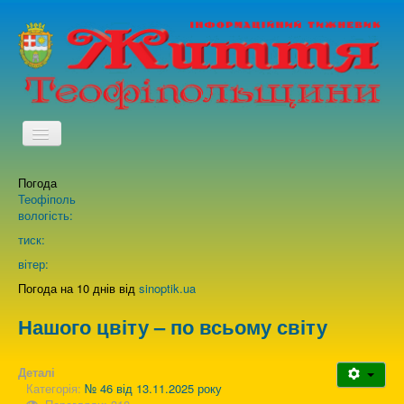
TPL_PROTOSTAR_TOGGLE_MENU
Погода
Головна
Теофіполь
вологість:
Архів випусків газети
тиск:
вітер:
Про нас
Погода на 10 днів від
sinoptik.ua
Нашого цвіту – по всьому світу
Зворотній зв'язок
Деталі
Категорія:
№ 46 від 13.11.2025 року