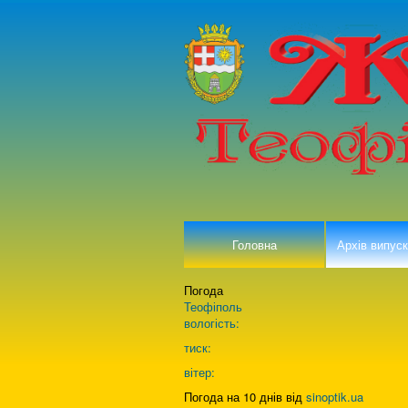
Головна
Архів випуск
Погода
Теофіполь
вологість:
тиск:
вітер:
Погода на 10 днів від
sinoptik.ua