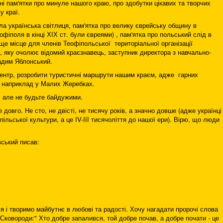
ьні пам'ятки про минуле нашого краю, про здобутки цікавих та творчих
у краї.
а українська світлиця, пам'ятка про велику єврейську общину в
фіполя в кінці ХІХ ст. були євреями) , пам'ятка про польський слід в
 ще місце для членів Теофіпольської територіальної організації
и, яку очолює відомий краєзнавець, заступник директора з навчально-
адим Яблонський.
ентр, розробити туристичні маршрути нашим краєм, адже гарних
у, наприклад у Малих Жеребках.
 але не будьте байдужими.
довго. Не сто, не двісті, не тисячу років, а значно довше (адже українці
ільської культури, а це IV-III тисячоліття до нашої ери). Вірю, що люди
вський писав:
ся і творимо майбутнє в любові та радості. Хочу нагадати пророчі слова
Сковороди:" Хто добре запалився, той добре почав, а добре почати - це