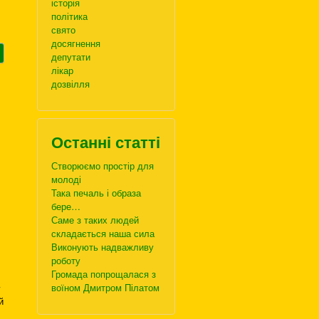
історія
політика
свято
досягнення
депутати
лікар
дозвілля
Останні статті
Створюємо простір для
молоді
Така печаль і образа
бере…
Саме з таких людей
складається наша сила
Виконують надважливу
роботу
Громада попрощалася з
воїном Дмитром Пілатом
у
й