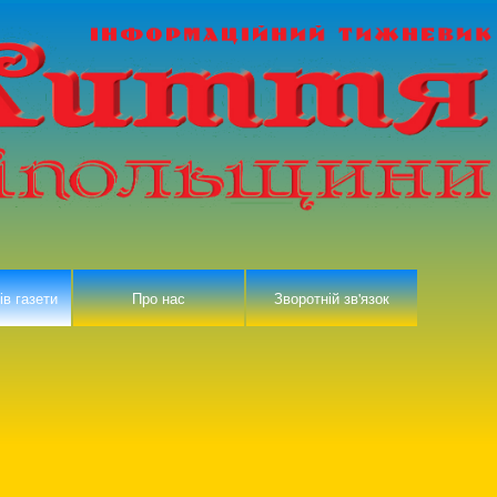
ів газети
Про нас
Зворотній зв'язок