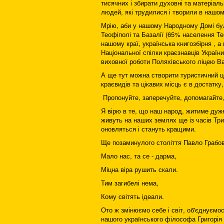
тисячних і збирати духовні та матеріал
людей, які трудилися і творили в нашом
Мрію, аби у нашому Народному Домі бул
Теофіполі та Базалії (65% населення Тео
нашому краї, українська книгозбірня , а
Національної спілки краєзнавців Україн
виховної роботи Поляхівського ліцею В
А ще тут можна створити туристичний ц
краєвидів та цікавих місць є в достатк
Пропонуйте, заперечуйте, допомагайте,
Я вірю в те, що наш народ, житиме дуже 
живуть на наших землях ще із часів Трип
оновляться і стануть кращими.
Ще позаминулого століття Павло Грабо
Мало нас, та се - дарма,
Міцна віра рушить скали.
Тим загибелі нема,
Кому світять ідеали.
Ото ж змінюємо себе і світ, об'єднуємо
нашого українського філософа Григорія 