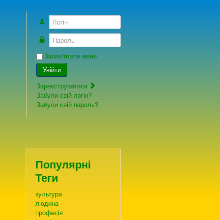
Логін
Пароль
Запам'ятати мене
Увійти
Зареєструватися
Забули свій логін?
Забули свій пароль?
Популярні
Теги
культура
людина
професія