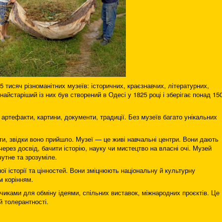
 5 тисяч різноманітних музеїв: історичних, краєзнавчих, літературних,
найстаріший із них був створений в Одесі у 1825 році і зберігає понад 15
артефакти, картини, документи, традиції. Без музеїв багато унікальних
.
и, звідки воно прийшло. Музеї — це живі навчальні центри. Вони дають
ерез досвід, бачити історію, науку чи мистецтво на власні очі. Музей
утне та зрозуміле.
ї історії та цінностей. Вони зміцнюють національну й культурну
м корінням.
чиками для обміну ідеями, спільних виставок, міжнародних проєктів. Це
 толерантності.