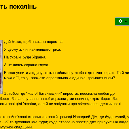
ть поколінь
Дай Боже, щоб настала переміна!
У цьому ж - ні найменшого гріха,
На Україні буде Україна,
А не чиясь окраїна глуха.
Важко уявити людину, геть позбавлену любові до отчого краю. Та й чи
можна її, таку, вважати справжньою людиною, громадянином?
З любові до "малої батьківщини" виростає неосяжна любов до
боротьба за існування нашої держави , ми повинні, окрім боротьби,
ти нові цілі України, але й не забувати про збереження ідентичності
осто зобов’язані створити в нашій громаді Народний Дім, де буде музей, 
льної та духовної культури; буде створено простір для прилучення люде
льтурної спадщини.