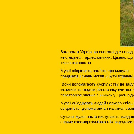
Загалом в Україні на сьогодні діє понад
мистецьких , археологічних. Цікаво, що 
тисяч експонатів
Музеї зберігають пам’ять про минуле — 
предметів і знань могли б бути втрачені
Вони допомагають суспільству не забут
можливість людям різного віку вчитися ч
перетворює знання з книжок у щось відч
Музеї об’єднують людей навколо спільно
свідомість, допомагають пишатися свої
Сучасні музеї часто виступають майдан
сприяє взаєморозумінню між народами й