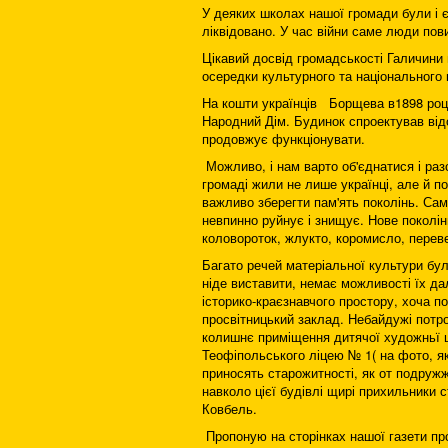
У деяких школах нашої громади були і є
ліквідовано. У час війни саме люди пов
Цікавий досвід громадськості Галичини 
осередки культурного та національного
На кошти українців Борщева в1898 році
Народний Дім. Будинок спроектував відо
продовжує функціонувати.
Можливо, і нам варто об'єднатися і раз
громаді жили не лише українці, але й п
важливо зберегти пам'ять поколінь. Са
невпинно руйнує і знищує. Нове поколінн
коловороток, жлукто, коромисло, переве
Багато речей матеріальної культури бул
ніде виставити, немає можливості їх да
історико-краєзнавчого простору, хоча п
просвітницький заклад. Небайдужі потр
колишнє приміщення дитячої художньї 
Теофіпольського ліцею № 1( на фото, як
приносять старожитності, як от подруж
навколо цієї будівлі щирі прихильники
Ковбель.
Пропоную на сторінках нашої газети пр