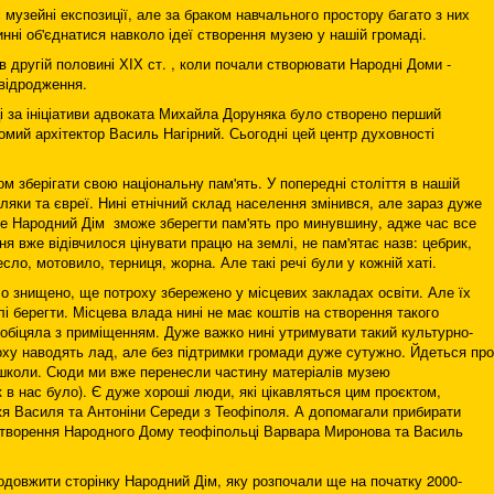
 музейні експозиції, але за браком навчального простору багато з них
инні об'єднатися навколо ідеї створення музею у нашій громаді.
в другій половині ХІХ ст. , коли почали створювати Народні Доми -
 відродження.
 за ініціативи адвоката Михайла Доруняка було створено перший
мий архітектор Василь Нагірний. Сьогодні цей центр духовності
ом зберігати свою національну пам'ять. У попередні століття в нашій
оляки та євреї. Нині етнічний склад населення змінився, але зараз дуже
ме Народний Дім зможе зберегти пам'ять про минувшину, адже час все
я вже відівчилося цінувати працю на землі, не пам'ятає назв: цебрик,
сло, мотовило, терниця, жорна. Але такі речі були у кожній хаті.
о знищено, ще потроху збережено у місцевих закладах освіти. Але їх
лі берегти. Місцева влада нині не має коштів на створення такого
ообіцяла з приміщенням. Дуже важко нині утримувати такий культурно-
оху наводять лад, але без підтримки громади дуже сутужно. Йдеться про
школи. Сюди ми вже перенесли частину матеріалів музею
 в нас було). Є дуже хороші люди, які цікавляться цим проєктом,
жя Василя та Антоніни Середи з Теофіполя. А допомагали прибирати
 створення Народного Дому теофіпольці Варвара Миронова та Василь
одовжити сторінку Народний Дім, яку розпочали ще на початку 2000-